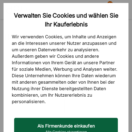
81
Verwalten Sie Cookies und wählen Sie
Suche
Warenkorb
Menü
Ihr Kauferlebnis
Marken
Backapp
Backapp
Wir verwenden Cookies, um Inhalte und Anzeigen
an die Interessen unserer Nutzer anzupassen und
um unseren Datenverkehr zu analysieren.
Sortierung
FILTRERA
Außerdem geben wir Cookies und andere
Informationen von Ihrem Gerät an unsere Partner
Geringster Pr
für soziale Medien, Werbung und Analysen weiter.
Diese Unternehmen können Ihre Daten wiederum
Höchster Pre
mit anderen gesammelten oder von Ihnen bei der
Nutzung ihrer Dienste bereitgestellten Daten
Neueste zuer
kombinieren, um Ihr Nutzererlebnis zu
personalisieren.
Als Firmenkunde einkaufen
Alle Cookies akzeptieren