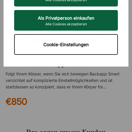
Als Privatperson einkaufen
Alle Cookies akzeptieren
Cookie-Einstellungen
BACKAPP
Sattelstuhl Backapp Smart
Folgt Ihrem Körper, wenn Sie sich bewegen Backapp Smart
verzichtet auf komplizierte Einstellmöglichkeiten und ist
stattdessen so konzipiert, dass er Ihrem Körper folgt, während
Sie sich bewegen. So erhalten Sie eine aktive Sitzposition mit
€850
natürlichem Lendenschwung und trainieren und stärken
gleichzeitig die Stützmuskulatur Ihres Rückens. Verstellbare
Balancekugel Der Schwerpunkt des Stuhls balanciert auf einer
Kugel, die auf und ab geschraubt werden kann, um das
Gleichgewicht zu trainieren. So können Sie die Beweglichkeit