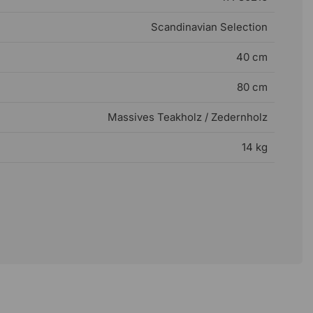
Scandinavian Selection
40 cm
80 cm
Massives Teakholz / Zedernholz
14 kg