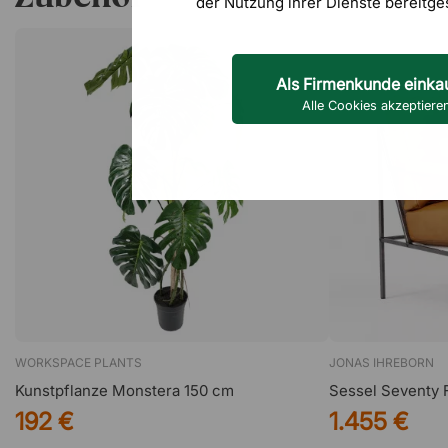
der Nutzung ihrer Dienste bereitge
Als Firmenkunde einka
Alle Cookies akzeptiere
WORKSPACE PLANTS
JONAS IHREBORN
Kunstpflanze Monstera 150 cm
Sessel Seventy F
192 €
1.455 €