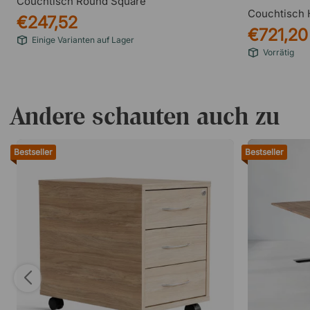
Couchtisch Round Square
Couchtisch 
€247,52
€721,20
Einige Varianten auf Lager
Vorrätig
Andere schauten auch zu
Bestseller
Bestseller