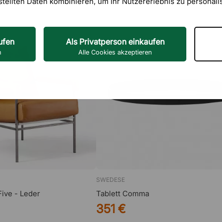
stellten Daten kombinieren, um Ihr Nutzererlebnis zu personali
ufen
Als Privatperson einkaufen
n
Alle Cookies akzeptieren
SWEDESE
ive - Leder
Tablett Comma
351 €