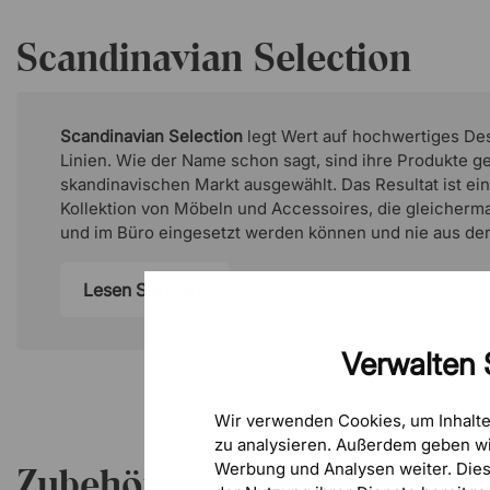
Scandinavian Selection
Scandinavian Selection
legt Wert auf hochwertiges Des
Linien. Wie der Name schon sagt, sind ihre Produkte ge
skandinavischen Markt ausgewählt. Das Resultat ist ei
Kollektion von Möbeln und Accessoires, die gleicher
und im Büro eingesetzt werden können und nie aus d
Lesen Sie mehr
Verwalten 
Wir verwenden Cookies, um Inhalt
zu analysieren. Außerdem geben wi
Werbung und Analysen weiter. Die
Zubehör