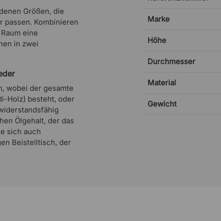
iedenen Größen, die
Marke
er passen. Kombinieren
m Raum eine
Höhe
hen in zwei
Durchmesser
eder
Material
ch, wobei der gesamte
i-Holz) besteht, oder
Gewicht
 widerstandsfähig
hen Ölgehalt, der das
ie sich auch
en Beistelltisch, der