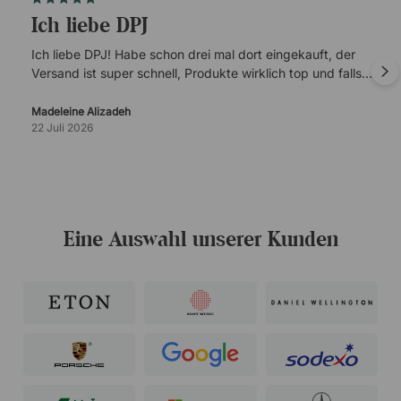
Ich liebe DPJ
Ich liebe DPJ! Habe schon drei mal dort eingekauft, der
Versand ist super schnell, Produkte wirklich top und falls
es mal Probleme gibt, ist der Kundenservice super
verlässlich.
Madeleine Alizadeh
22 Juli 2026
Eine Auswahl unserer Kunden