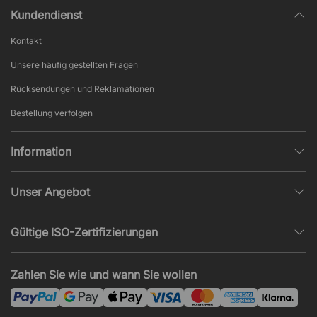
Kundendienst
Kontakt
Unsere häufig gestellten Fragen
Rücksendungen und Reklamationen
Bestellung verfolgen
Information
Datenschutz
Unser Angebot
AGB und Widerruf
Büroplanung
Beliebte Seiten
Gültige ISO-Zertifizierungen
Projekte, Angebote & Montage
Impressum
ISO 9001
Akustik und Lärmprobleme
Zahlen Sie wie und wann Sie wollen
News und Artikel
ISO 14001
Montage
ISO 45001