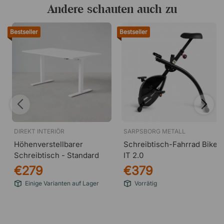
Andere schauten auch zu
Produktgröße zusammengeklappt: Länge 85,5 x
Breite 60 x Höhe 16 cm
Bestseller
Bestseller
Rahmenmaterial: Stahl und Aluminium
Sonstiges: Superschlankes Design, Transportrollen,
adaptive Geschwindigkeitsregelung
DIREKT INTERIÖR
SARPSBORG METALL
Höhenverstellbarer
Schreibtisch-Fahrrad Bike
Schreibtisch - Standard
IT 2.0
€279
€379
Einige Varianten auf Lager
Vorrätig