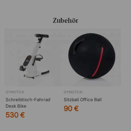
Kabellose Steuerung des Trainings
Um das Gehband so leicht und handlich wie möglich zu
Zubehör
machen, verfügt es über kein großes Bedienfeld.
Stattdessen steuern Sie das Band mit einer kleinen,
kabellosen Fernbedienung. So lässt sich das Gehband
problemlos unter Ihrem höhenverstellbaren Schreibtisch
oder Stehpult platzieren, während Sie Ihr Training mit nur
wenigen Tastendrücken steuern.
Zusammenklappen und verstauen
Das Gehband verfügt über eine praktische Konstruktion,
die das Zusammenklappen und Verstauen erleichtert,
wenn es nicht verwendet wird. Im zusammengeklappten
GYMSTICK
GYMSTICK
Zustand beträgt die Höhe des Bandes nur 19,5
Zentimeter, wodurch es leicht zu verstauen ist, ohne viel
Schreibtisch-Fahrrad
Sitzball Office Ball
Platz einzunehmen.
Desk Bike
90 €
530 €
Unkomplizierte Installation per App
Vor der ersten Nutzung laden Sie einfach die App
„WalkingPad“ herunter (verfügbar im Apple Store und bei