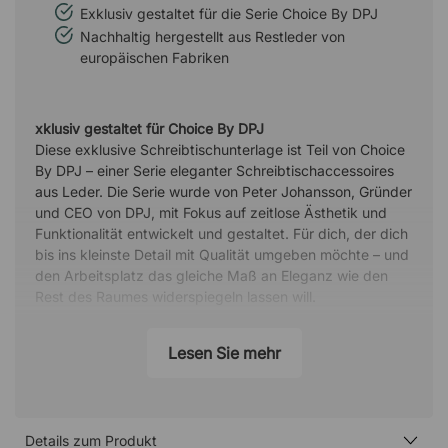
Exklusiv gestaltet für die Serie Choice By DPJ
Nachhaltig hergestellt aus Restleder von
europäischen Fabriken
xklusiv gestaltet für Choice By DPJ
Diese exklusive Schreibtischunterlage ist Teil von Choice
By DPJ – einer Serie eleganter Schreibtischaccessoires
aus Leder. Die Serie wurde von Peter Johansson, Gründer
und CEO von DPJ, mit Fokus auf zeitlose Ästhetik und
Funktionalität entwickelt und gestaltet. Für dich, der dich
bis ins kleinste Detail mit Qualität umgeben möchte – und
den Arbeitsplatz das gleiche Maß an Eleganz wie den
Rest des Raumes widerspiegeln lassen will.
Nachhaltig aus Restleder gefertigt
Lesen Sie mehr
Um Materialabfälle zu minimieren, werden alle Produkte
der Serie aus überschüssigem Leder aus anderer
Produktion gefertigt. Das macht Choice By DPJ zu einer
durchdachten Alternative für dich, der Stil mit einer
nachhaltigeren Wahl von Schreibtischaccessoires
Details zum Produkt