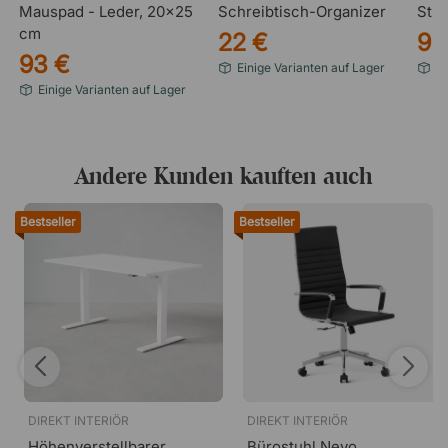
Mauspad - Leder, 20x25
Schreibtisch-Organizer
Stif
cm
22 €
9 
93 €
Einige Varianten auf Lager
Ei
Einige Varianten auf Lager
Andere Kunden kauften auch
Bestseller
Bestseller
DIREKT INTERIÖR
DIREKT INTERIÖR
Höhenverstellbarer
Bürostuhl Nevo