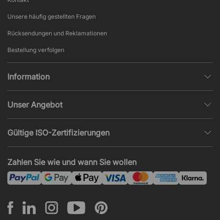
Unsere häufig gestellten Fragen
Rücksendungen und Reklamationen
Bestellung verfolgen
Information
Datenschutz
Unser Angebot
AGB und Widerruf
Büroplanung
Beliebte Seiten
Gültige ISO-Zertifizierungen
Projekte, Angebote & Montage
Impressum
ISO 9001
Akustik und Lärmprobleme
Zahlen Sie wie und wann Sie wollen
News und Artikel
ISO 14001
Montage
ISO 45001