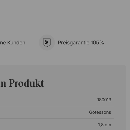
%
ene Kunden
Preisgarantie 105%
um Produkt
180013
Götessons
1,8 cm