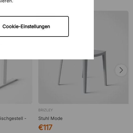
sieren.
Bestseller
Cookie-Einstellungen
BRIZLEY
ischgestell -
Stuhl Mode
€117