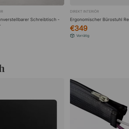
ÖR
DIREKT INTERIÖR
nverstellbarer Schreibtisch -
Ergonomischer Bürostuhl Re
r
€349
Vorrätig
h