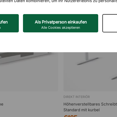
 angesehen
stellten Daten kombinieren, um Ihr Nutzererlebnis zu personali
ufen
Als Privatperson einkaufen
n
Alle Cookies akzeptieren
DIREKT INTERIÖR
ne
Höhenverstellbares Schreibt
Standard mit kurbel