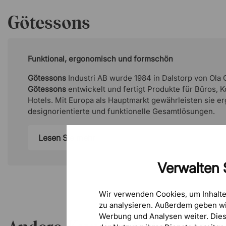
Götessons
Funktional, ergonomisch und formschön
Götessons
Industri AB wurde 1984 in Dalstorp von Ola
Götessons
entwickelt und fertigt Produkte für Büros,
Hotels. Mit Europa als Hauptmarkt gewährleisten sie 
designorientierte und funktionelle Gesamtlösungen.
Lesen Sie mehr
Verwalten 
Wir verwenden Cookies, um Inhalt
zu analysieren. Außerdem geben wi
Werbung und Analysen weiter. Die