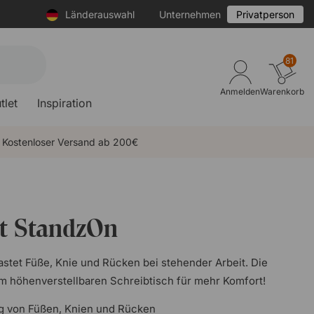
Länderauswahl
Unternehmen
Privatperson
81
Anmelden
Warenkorb
tlet
Inspiration
Kostenloser Versand ab 200€
t StandzOn
stet Füße, Knie und Rücken bei stehender Arbeit. Die
m höhenverstellbaren Schreibtisch für mehr Komfort!
ng von Füßen, Knien und Rücken