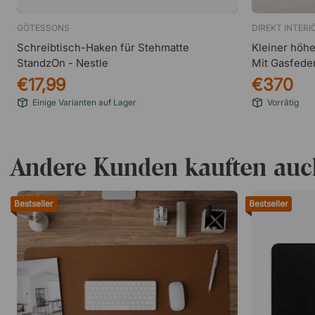
GÖTESSONS
DIREKT INTERI
Schreibtisch-Haken für Stehmatte
Kleiner höhe
StandzOn - Nestle
Mit Gasfede
€17,99
€370
Einige Varianten auf Lager
Vorrätig
Andere Kunden kauften auc
Bestseller
Bestseller