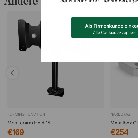
Andere Kunden haben auch
der Nutzung ihrer Dienste bereitge
Als Firmenkunde einka
Alle Cookies akzeptiere
FORMING FUNCTION
NARBUTAS
Monitorarm Hold 15
Metallbox O
€169
€254