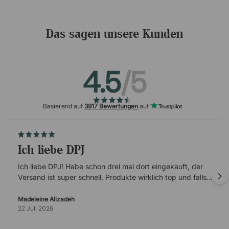
Das sagen unsere Kunden
4.5
/5
Basierend auf
3917 Bewertungen
auf
Ich liebe DPJ
Ich liebe DPJ! Habe schon drei mal dort eingekauft, der
Versand ist super schnell, Produkte wirklich top und falls
es mal Probleme gibt, ist der Kundenservice super
verlässlich.
Madeleine Alizadeh
22 Juli 2026