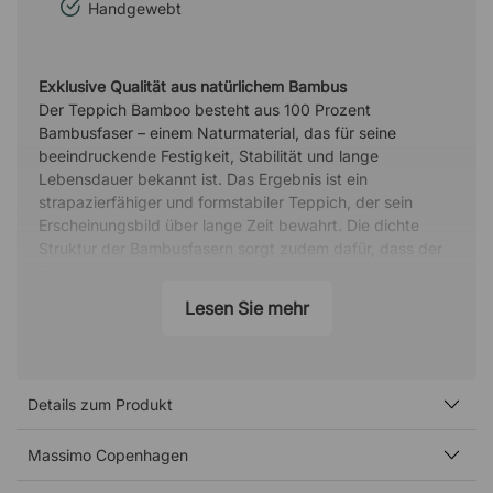
Handgewebt
Exklusive Qualität aus natürlichem Bambus
Der Teppich Bamboo besteht aus 100 Prozent
Bambusfaser – einem Naturmaterial, das für seine
beeindruckende Festigkeit, Stabilität und lange
Lebensdauer bekannt ist. Das Ergebnis ist ein
strapazierfähiger und formstabiler Teppich, der sein
Erscheinungsbild über lange Zeit bewahrt. Die dichte
Struktur der Bambusfasern sorgt zudem dafür, dass der
Teppich nur minimal fusselt, was zu einem frischen und
gepflegten Eindruck im Raum beiträgt.
Lesen Sie mehr
Weiche Oberfläche mit elegantem Glanz
Die handgewebte Konstruktion verleiht Bamboo eine
weiche und angenehme Oberfläche, während der
Details zum Produkt
dezente Glanz der Fasern ein exklusives Gefühl erzeugt.
Das Licht wird sanft im Material reflektiert und verleiht
dem Teppich einen lebendigen Ausdruck – ein stilvolles
Massimo Copenhagen
Detail, das sowohl Wohn- und Schlafzimmer als auch