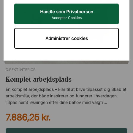
Handle som Privatperson
Accepter Cookies
Administrer cookies
DIREKT INTERIÖR
Komplet arbejdsplads
En komplet arbejdsplads – klar til at blive tilpasset dig Skab et
arbejdsmiljø, der både inspirerer og fungerer i hverdagen.
Tilpas nemt løsningen efter dine behov med valgfrie tilbehør
og udførelser. Spar både penge og tid! Smart kabelhåndtering
7.886,25 kr.
til en mere ryddelig arbejdsplads En velorganiseret
arbejdsplads begynder med styr på kablerne. Ved at samle
ledninger i en kabelbakke og bruge kabelstrømpe undgår du