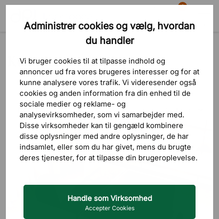
0
Administrer cookies og vælg, hvordan
Søg
Indkøbskurv
Menu
du handler
Produkter
Møbelsæt
Komplette arbejdspladser
Komplette arbejdspladser
Vi bruger cookies til at tilpasse indhold og
annoncer ud fra vores brugeres interesser og for at
kunne analysere vores trafik. Vi videresender også
cookies og anden information fra din enhed til de
sociale medier og reklame- og
Sortering
FILTRERA
analysevirksomheder, som vi samarbejder med.
Disse virksomheder kan til gengæld kombinere
Laveste pris
disse oplysninger med andre oplysninger, de har
indsamlet, eller som du har givet, mens du brugte
Højeste pris
deres tjenester, for at tilpasse din brugeroplevelse.
Nyeste først
Handle som Virksomhed
Accepter Cookies