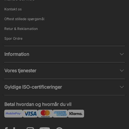
Kontakt os
Oftest stillede spørgsmål
Retur & Reklamation
Spor Ordre
Information
Databeskyttelsespolitik
Vores tjenester
Salgs- & Leveringsbetingelser
Indretningshjælp
Populære sider
Gyldige ISO-certificeringer
Kontormøbler tilbud
Nieuws en artikelen
ISO 9001
Akustik og lydproblemer
Betal hvordan og hvornår du vil
ISO 14001
Montering
ISO 45001