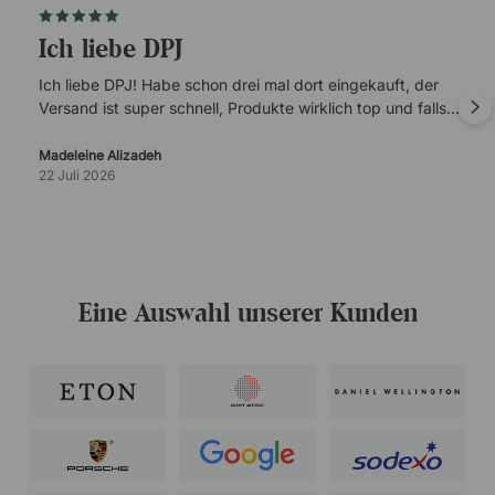
Ich liebe DPJ
Ich liebe DPJ! Habe schon drei mal dort eingekauft, der
Versand ist super schnell, Produkte wirklich top und falls
es mal Probleme gibt, ist der Kundenservice super
verlässlich.
Madeleine Alizadeh
22 Juli 2026
Eine Auswahl unserer Kunden