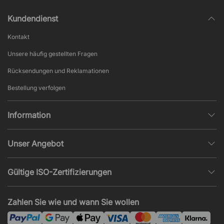
Kundendienst
Kontakt
Unsere häufig gestellten Fragen
Rücksendungen und Reklamationen
Bestellung verfolgen
Information
Datenschutz
Unser Angebot
AGB und Widerruf
Büroplanung
Beliebte Seiten
Gültige ISO-Zertifizierungen
Projekte, Angebote & Montage
Impressum
ISO 9001
Akustik und Lärmprobleme
Zahlen Sie wie und wann Sie wollen
News und Artikel
ISO 14001
Montage