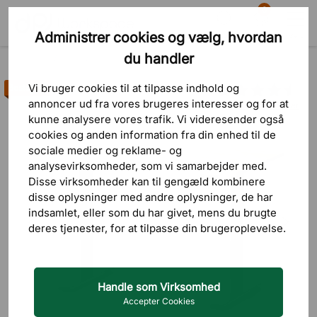
0
Administrer cookies og vælg, hvordan
Søg
Indkøbskurv
Menu
du handler
Produkter
Borde
Skriveborde
Hæve-sænkeborde
Vi bruger cookies til at tilpasse indhold og
Bestseller
annoncer ud fra vores brugeres interesser og for at
488 bedømmelser
kunne analysere vores trafik. Vi videresender også
cookies og anden information fra din enhed til de
sociale medier og reklame- og
analysevirksomheder, som vi samarbejder med.
Disse virksomheder kan til gengæld kombinere
disse oplysninger med andre oplysninger, de har
indsamlet, eller som du har givet, mens du brugte
deres tjenester, for at tilpasse din brugeroplevelse.
Handle som Virksomhed
Accepter Cookies