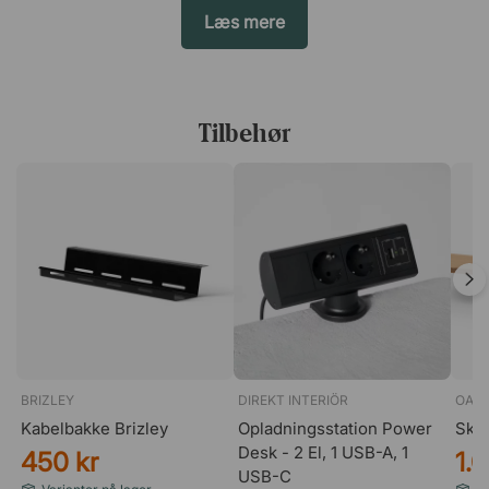
Læs mere
Tilbehør
BRIZLEY
DIREKT INTERIÖR
OAK
Kabelbakke Brizley
Opladningsstation Power
Skæ
Desk - 2 El, 1 USB-A, 1
450 kr
1.
USB-C