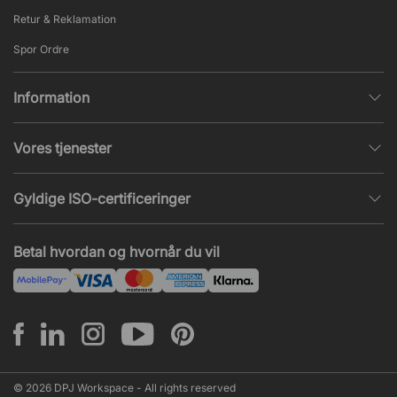
Retur & Reklamation
Spor Ordre
Information
Databeskyttelsespolitik
Vores tjenester
Salgs- & Leveringsbetingelser
Indretningshjælp
Populære sider
Gyldige ISO-certificeringer
Kontormøbler tilbud
Nieuws en artikelen
ISO 9001
Akustik og lydproblemer
Betal hvordan og hvornår du vil
ISO 14001
Montering
ISO 45001
© 2026 DPJ Workspace - All rights reserved