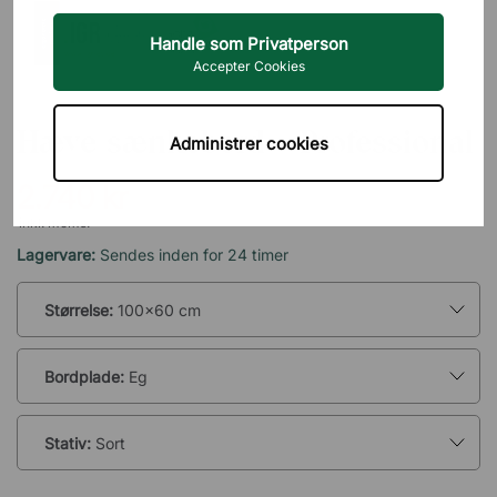
Handle som Privatperson
Accepter Cookies
BRIZLEY
Hæve sænkebord - Professional
Administrer cookies
2.740 kr
inkl. moms.
Lagervare:
Sendes inden for 24 timer
Størrelse:
100x60 cm
Bordplade:
Eg
Stativ:
Sort