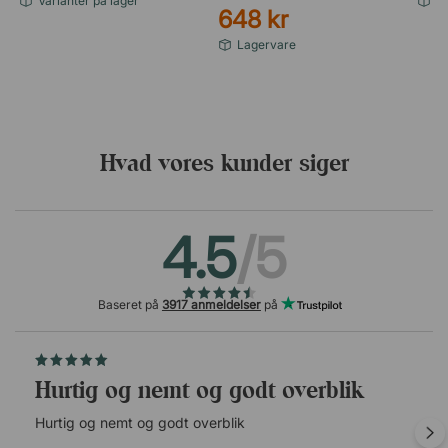
Varianter på lager
Va
648 kr
Lagervare
Hvad vores kunder siger
4.5
/5
Baseret på
3917 anmeldelser
på
Hurtig og nemt og godt overblik
Hurtig og nemt og godt overblik