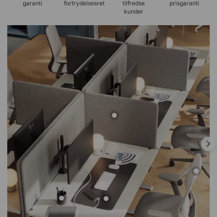
garanti
fortrydelsesret
tilfredse
prisgaranti
kunder