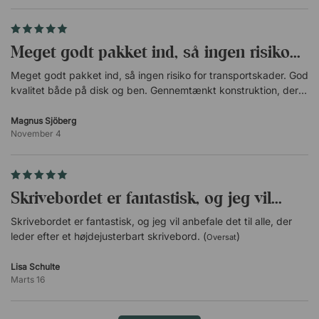
bordpladen.
Af kraftig metal.
Pulverlakeret med hærdet overflade.
Meget godt pakket ind, så ingen risiko...
Justerbar i bredden: 90–120 cm.
Certificeret efter EN 527.
Meget godt pakket ind, så ingen risiko for transportskader. God
Certificeret med Global GreenTag.
kvalitet både på disk og ben. Gennemtænkt konstruktion, der
IGR-certificeret.
var let at samle med en god beskrivelse Stilfuldt skrivebord af
god kvalitet! (
)
Magnus Sjöberg
Oversat
Motorer
November 4
2 stk. støjsvage.
Løftekapacitet 80 kg.
Indkapslede for øget sikkerhed.
Skrivebordet er fantastisk, og jeg vil...
Bordplade
Skrivebordet er fantastisk, og jeg vil anbefale det til alle, der
Spånplade med høj densitet.
leder efter et højdejusterbart skrivebord. (
)
Slidstærkt laminat i flere varianter.
Oversat
Lamineret på begge sider.
Lisa Schulte
Let at rengøre.
Marts 16
Leveres uden forborede huller.