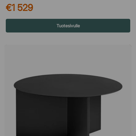
€1 529
kasvaa suuremmaksi säilytysseinämäksi – Pier System antaa
sinulle vapauden muokata säilytystilaa. Kevyt rakenne
alumiinista ja teräksestä Alumiinista ja teräksestä valmistettu
hylly tarjoaa vakaan ja kestävän rakenteen kevyellä ja
Tuotesivulle
elegantilla ilmeellä. Materiaalivalinnat takaavat sekä
pitkäikäisyyden että modernin tuntuman, joka sulautuu
erilaisiin sisustuksiin. Helppo asennus ja älykäs toimitus Pier
System on suunniteltu helppoon asennukseen ja toimitetaan
litteissä pakkauksissa, mikä helpottaa kuljetusta ja käsittelyä.
Käytännöllinen ratkaisu, joka yhdistää muotoilun, joustavuuden
ja toiminnallisuuden yhteen järjestelmään. Tietoa
suunnittelijoista – Ronan & Erwan Bouroullec Ronan (s. 1971) ja
Erwan Bouroullec (s. 1976) ovat veljeksiä ja muotoilijoita
Pariisista. He ovat tehneet yhteistyötä yli 15 vuoden ajan ja
työskennelleet yritysten, kuten Vitra, HAY ja Alessi, kanssa.
Heidän teoksiaan on esillä useissa kansainvälisissä museoissa,
kuten Centre Pompidou ja Museum of Modern Art, ja he ovat
pitäneet näyttelyitä muun muassa Design Museum Londonissa
ja Vitra Design Museumissa.Pier System on joustava
säilytysjärjestelmä, jonka on suunnitellut Ronan & Erwan