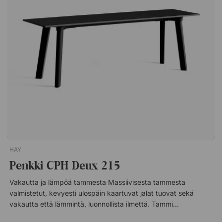
Kaunis, tyylikäs muotoilu oleskelutilaan ja sisäänkäyntiin.
Pöytää on helppo siirtää kätevän kahvan ansiosta. Kestävää,
jauhemaalattua terästä.
HAY
Penkki CPH Deux 215
Vakautta ja lämpöä tammesta Massiivisesta tammesta
valmistetut, kevyesti ulospäin kaartuvat jalat tuovat sekä
vakautta että lämmintä, luonnollista ilmettä. Tammi on kestävä
materiaali, joka kestää arjen rasitukset. Lisäksi puu patinoituu