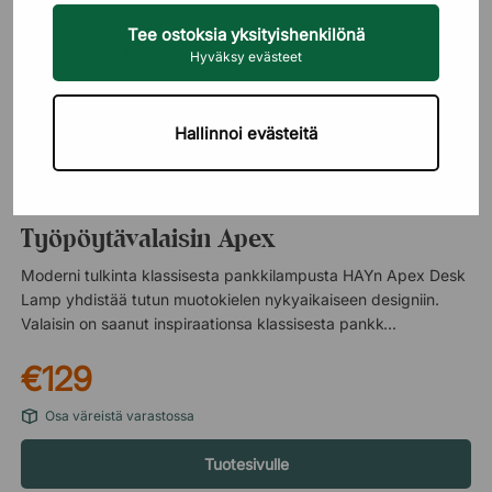
Tee ostoksia yksityishenkilönä
Hyväksy evästeet
Hallinnoi evästeitä
HAY
Työpöytävalaisin Apex
Moderni tulkinta klassisesta pankkilampusta HAYn Apex Desk
Lamp yhdistää tutun muotokielen nykyaikaiseen designiin.
Valaisin on saanut inspiraationsa klassisesta pankkilampusta,
mutta sen ilme on modernisoitu graafisen muodon ja selkeiden
€129
linjojen avulla. Taitettu lampunvarjostin luo tunnistettavan
siluetin, joka tekee valaisimesta tyylikkään elementin
Osa väreistä varastossa
työpöydälle, samalla kun se suuntaa valon tehokkaasti sinne
missä sitä tarvitaan. Säädettävä valo joustavaan käyttöön
Tuotesivulle
Lampun päätä voidaan kääntää 360 astetta, mikä tekee valon