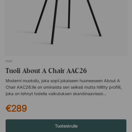
HAY
Tuoli About A Chair AAC26
Moderni muotoilu, joka sopii jokaiseen huoneeseen About A
Chair AAC26:lle on ominaista sen selkeä mutta hillitty profiili,
joka on tehnyt todella vaikutuksen skandinaavisesta
muotoilusta kiinnostuneeseen yleisöön. Tämä yhdessä
€289
kestävien materiaalivalintojen kanssa on tehnyt AAC26:sta
suositun valinnan julkisiin tiloihin, joissa sitä käytetään sekä
ruokapöydän tuolina ruokailutiloissa että neuvottelutuolina
kokoushuoneissa. Tietoja suunnittelijasta – Hee Welling Palkittu
Tuotesivulle