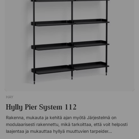
terästä.
HAY
Hylly Pier System 112
Rakenna, mukauta ja kehitä ajan myötä Järjestelmä on
modulaarisesti rakennettu, mikä tarkoittaa, että voit helposti
laajentaa ja mukauttaa hyllyä muuttuvien tarpeiden mukaan.
Luo kompakti ratkaisu pienempiin tiloihin tai anna järjestelmän