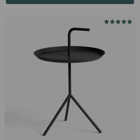
elegantti pyöreä pöytä, joka yhdistää estetiikan ja
toiminnallisuuden luonnollisella tavalla. Huolellisesti
tasapainotetut mittasuhteet ja viimeistelty muotokieli viestivät
sekä laadusta että skandinaavisesta muotoilutunnusta. Pyöreä
muoto luo kutsuvan tunnelman ja tekee ihmisten kokoamisesta
pöydän ääreen helppoa – käytettiinpä sitä ruokailutilassa,
neuvotteluhuoneessa tai luovassa ympäristössä. Suunniteltu
yhteisöllisyyttä ja kestävyyttä varten Pöytä on mitoitettu 4–6
henkilölle, mikä tekee siitä ihanteellisen sekä pienempiin
seurueisiin että sosiaalisiin tilanteisiin. Korkealaatuiset
materiaalit takaavat vakaan ja kulutusta kestävän rakenteen,
jolla on pitkä käyttöikä, samalla kun HAYn ajaton tanskalainen
muotoilu varmistaa, että CPH25 säilyttää ilmeensä vuodesta
toiseen.CPH25 on kaunis pöytä modernilla muotoilulla, jossa on
viistot massiivipuujalat ja kestävä, pyöreä pöytälevy. Se on
suuri pöytä, joka sopii täydellisesti ruokasaliin tai
neuvotteluhuoneeseen. Tyylikkäästi esiintyöntyvät jalat
massiivitammea tai pähkinäpuuta. Kestävä pöytälevy
linoleumilla, laminaatilla, tammi- tai pähkinäviilulla.