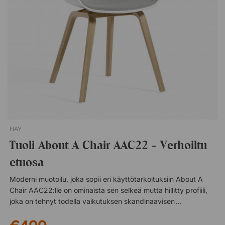
tarjoavat lisämukavuutta. Kestävä, vakaa rakenne
jauhemaalattua terästä. Suunnittelija Leon Ransmeier.
HAY
Tuoli About A Chair AAC22 - Verhoiltu
etuosa
Moderni muotoilu, joka sopii eri käyttötarkoituksiin About A
Chair AAC22:lle on ominaista sen selkeä mutta hillitty profiili,
joka on tehnyt todella vaikutuksen skandinaavisen muotoilun
saralla. Tämä yhdessä kestävän, kierrätetystä polypropeenista
valmistetun istuimen kanssa on tehnyt AAC22:sta suositun