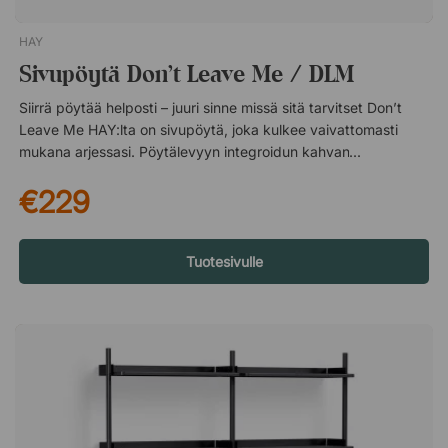
HAY
Sivupöytä Don't Leave Me / DLM
Siirrä pöytää helposti – juuri sinne missä sitä tarvitset Don’t
Leave Me HAY:lta on sivupöytä, joka kulkee vaivattomasti
mukana arjessasi. Pöytälevyyn integroidun kahvan ansiosta
siirrät sen helposti sohvan, nojatuolin tai sängyn viereen –
€229
täydellinen, kun haluat pitää kahvikupin, kirjan tai tietokoneen
lähellä ilman turhaa nousemista. Kestävä materiaali
päivittäiseen käyttöön Pöytä on valmistettu kokonaan
pulverimaalatusta teräksestä – kestävästä materiaalista, joka
Tuotesivulle
sietää naarmuja ja arjen kulutusta. Näin pöytä säilyy siistinä
pitkään, vaikka sitä käytettäisiin usein ja siirrettäisiin kodin eri
tiloissa. Don't Leave Me on käytännöllinen sivupöytä, jossa on
pöytälevyn keskellä oleva kahva, jonka ansiosta pöytää on
helppo siirtää. Täydellinen pikkupöytä sijoitettvaksi sohvan tai
nojatuolin viereen laskutilaa ja sisustusta varten. Kaunis,
tyylikäs muotoilu oleskelutilaan ja aulaan. Pöytää on helppo
siirtää kätevän kahvan ansiosta. Kestävää, jauhemaalattua