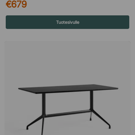
€679
kauniisti ajan myötä ja tekee kalusteesta entistä elävämmän
mitä enemmän sitä käytetään. Kestävä pinta päivittäiseen
käyttöön Vanerista ja laminaatista valmistettu istuin on
suunniteltu kestämään kulutusta, roiskeita ja naarmuja. Tämä
Tuotesivulle
tekee penkistä käytännöllisen valinnan tiloihin, joissa sitä
käytetään usein – kuten ruokapöydän äärellä, keittiössä tai
toimiston yhteisissä tiloissa. Pinta on helppo pyyhkiä puhtaaksi
ja pitää siistinä. Yksinkertainen ja tyylikäs ratkaisu CPH Deux
215 on penkki, jolla luot helposti lisää istumapaikkoja ilman,
että tila tuntuu ahtaalta. Täydellinen, kun ruokapöydän ääreen
tarvitaan lisää paikkoja, eteiseen istumapaikaksi kenkiä
laittaessa tai toimiston sisäänkäyntiin, jossa ensivaikutelma on
tärkeä. Kevyt muotoilu sulautuu tilaan huomaamattomasti.
Suunnittelijoista – Ronan & Erwan Bouroullec Ronan (s. 1971) ja
Erwan Bouroullec (s. 1976) ovat veljeksiä ja muotoilijoita
Pariisista. He ovat tehneet yhteistyötä yli 15 vuoden ajan ja
työskennelleet yritysten, kuten Vitran, HAYn ja Alessin kanssa.
Heidän töitään on esillä useissa kansainvälisissä museoissa,
kuten Centre Pompidoussa ja Museum of Modern Artissa, ja
he ovat järjestäneet näyttelyitä muun muassa Design Museum
Londonissa ja Vitra Design Museumissa.CPH Deux 215 on