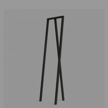
suunnan säätämisestä helppoa työtehtävän tai ympäristön
mukaan. Tarvitsetpa sitten kohdennettua työvaloa pöydälle tai
epäsuorempaa valaistusta pehmeämmän tunnelman
luomiseksi, valaisin on helppo säätää tarpeidesi mukaan.
Tietoa suunnittelijasta – John Tree John Tree on Lontoossa
toimiva brittiläinen tuote- ja huonekalusuunnittelija. Hän on
valmistunut Kingston Universitystä ja on johtanut omaa
suunnittelutoimistoaan vuodesta 2016 lähtien. Nykyisin hän
jakaa aikansa Jasper Morrisonin studion ja oman toimistonsa
välillä, missä hän tutkii ja kehittää teollisia valmistusprosesseja
huonekalujen, valaisimien ja asusteiden suunnittelussa. Hänen
työnsä on saanut laajaa huomiota useissa kansainvälisissä
designjulkaisuissa ja on palkittu useilla arvostetuilla
designpalkinnoilla. HAY:n Apex Desk Lamp on moderni tulkinta
klassisesta pankkiirin lampusta. Taivutettu varjostin antaa
lampulle selkeän ilmeen, ja samalla voit suunnata sen avulla
valon haluamaasi paikkaan. Kierrettävä lampunvarjostin
(360°). Musta tekstiilijohto on/off-painikkeella.