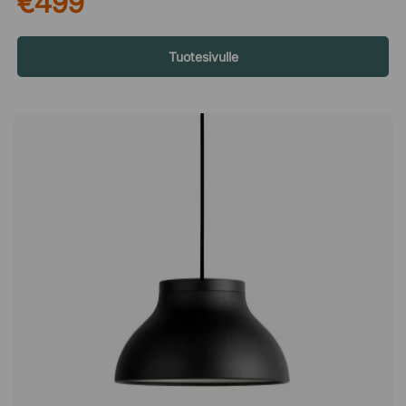
€499
valinnan julkisiin tiloihin, ja sitä käytetään sekä ruokapöydän
tuolina ruokasaleissa että neuvottelutuolina kokoushuoneissa.
Materiaalit: Remix: 90 % villaa, 10 % nylonia Olavi by HAY: 45
Tuotesivulle
% viskoosia, 36 % puuvillaa, 15 % akryylia, 4 % pellavaa
Sense-nahka: 100 % aniliininahkaa Tietoja suunnittelijasta –
Hee Welling Palkittu huonekalusuunnittelija Hee Welling syntyi
vuonna 1974 ja varttui Tanskan maaseudulla. Welling opiskeli
Taideteollisessa korkeakoulussa Helsingissä ja suoritti
huonekalusuunnittelun maisterintutkinnon Tanskan
kuninkaallisessa taideakatemiassa. Vuonna 2003 hän avasi
studionsa Kööpenhaminassa ja työskentelee nykyään
huonekalujen, sisustuksen, valaistuksen ja teollisen muotoilun
parissa. Hänen muotoilunsa on saanut vaikutteita
pohjoismaisesta perinteestä, jossa on selkeät linjat ja
yksinkertaiset siluetit. Oman studionsa ohella hän johtaa myös
designstudio Welling / Ludvik:ia yhdessä islantilaisen
suunnittelijan Gudmundur Ludvikin kanssa.About A Chair
AAC22 tuolin suunnittelun lähtökohtana on ollut muodokas ja
monipuolinen tuoli. Kestävistä materiaaleista valmistettu
AAC22 sopii yhtä hyvin ruokapöydän tuoliksi kuin