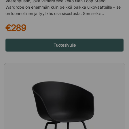
Vaateripustin, joka viimeistelee koko tilan Loop Stand
Wardrobe on enemmän kuin pelkkä paikka ulkovaatteille – se
on luonnollinen ja tyylikäs osa sisustusta. Sen selkeät linjat ja
vinot jalat luovat ylellisen ilmeen, joka sopii niin eteiseen,
€289
käytävään kuin lounge-tilaan. Kestävät materiaalit
Neliönmuotoiset, pulverimaalatut teräsputket antavat tasaisen
ja viimeistellyn pinnan, joka tuntuu laadukkaalta ja kestää
päivittäistä käyttöä. Yhdistelmä, joka säilyttää tyylikkään
Tuotesivulle
ilmeensä ajan myötä. Yksityiskohdat, jotka helpottavat arkea
Huopapäällysteiset jalat suojaavat lattiaa ja tekevät ripustimen
siirtämisestä helppoa ilman, että lattiaan jää jälkiä tai
naarmuja. Loop Stand Wardrobe on tyylikäs vaateripustin
kolmella kaltevalla jalalla, jota on helppo siirtää, koska se
seisoo suoraan lattialla. Käytännöllinen ja tyylikäs
vaatesäilytyspaikka toimiston aulaan tai oleskelutilaan.
Moderni ja pelkistetty muotoilu. Vakaat jalat neliömäisistä
jauhemaalatuista teräsputkista. Lattiaystävälliset huopatassut
ehkäisevät lattian naarmuuntumista.