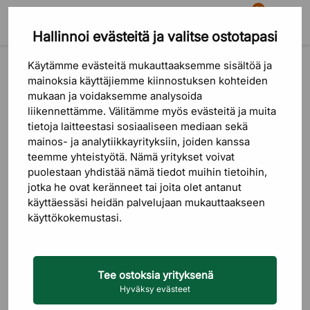
81
Hallinnoi evästeitä ja valitse ostotapasi
Etsi
Ostoskori
Valikko
Tuotemerkit
HAY
Käytämme evästeitä mukauttaaksemme sisältöä ja
HAY
mainoksia käyttäjiemme kiinnostuksen kohteiden
mukaan ja voidaksemme analysoida
liikennettämme. Välitämme myös evästeitä ja muita
Järjestys
SUODATTIMET
tietoja laitteestasi sosiaaliseen mediaan sekä
mainos- ja analytiikkayrityksiin, joiden kanssa
Edullisin ens
teemme yhteistyötä. Nämä yritykset voivat
puolestaan ​​yhdistää nämä tiedot muihin tietoihin,
Kallein ensi
jotka he ovat keränneet tai joita olet antanut
käyttäessäsi heidän palvelujaan mukauttaakseen
Uusin ensin
käyttökokemustasi.
Tee ostoksia yrityksenä
Hyväksy evästeet