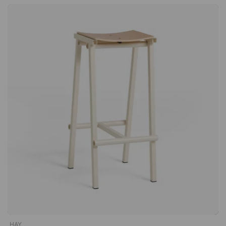
sulautuu luontevasti moderneihin toimistoihin ja
neuvottelutiloihin sekä viimeistelee kokonaisuuden. Joustava
sijoittelu 4 metrin silikonijohto tarjoaa runsaasti mahdollisuuksia
säätää valaisimen korkeutta tilan mukaan. Käytännöllinen
yksityiskohta, joka helpottaa valaisimen sijoittamista eri
ympäristöihin. Suunnittelijasta – Pierre Charpin Ranskalainen
suunnittelija Pierre Charpin (s. 1962) on koulutukseltaan
kuvataiteilija, joka on 1990-luvun alusta lähtien keskittynyt
huonekalu- ja sisustussuunnitteluun. Hänen taiteellinen
taustansa näkyy vahvasti tavassa, jolla hän työskentelee värin
ja muodon kanssa. Hänen töitään on esitelty useissa
näyttelyissä ympäri maailmaa, ja niitä on useiden museoiden
kokoelmissa. Vuonna 2017 hänet valittiin Vuoden
suunnittelijaksi Maison & Objet -tapahtumassa.Tämä
riippuvalaisin on osa Pierre Charpinin suosittua PC-sarjaa.
Tanskalaiselle HAY:lle suunnitellun valaisimen pelkistetty
muotoilu sopii täydellisesti kokouspöytien yläpuolelle.
Integroitu LED-valaistus. Himmennettävä. 4 metrin
silikonikaapeli mukana.
HAY