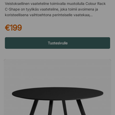
Veistoksellinen vaateteline toimivalla muotoilulla Colour Rack
C-Shape on tyylikäs vaateteline, joka toimii avoimena ja
koristeellisena vaihtoehtona perinteiselle vaatekaapille. C-
muotoinen rakenne antaa modernin ja graafisen ilmeen samalla
€199
kun se tarjoaa käytännöllistä säilytystilaa vaatteille ja
asusteille. Kauniiden väriensä ja selkeän muotonsa ansiosta
siitä tulee myös huomiota herättävä elementti tilassa.
Enemmän kuin pelkkä säilytys Veistoksellisen muotonsa
Tuotesivulle
ansiosta vaatetelinettä voidaan käyttää myös kevyenä
tilanjakajana. Avoin muotoilu tekee siitä visuaalisesti kevyen, ja
se luo tilaan ilmavan ja luovan tunnelman – täydellinen
makuuhuoneeseen, eteiseen tai suurempiin avoimiin tiloihin.
Moderni muotoilu selkeällä luonteella Minimalistinen C-muoto
antaa vaatetelineelle tunnistettavan siluetin, joka yhdistää
toiminnallisuuden ja estetiikan. Tuloksena on huonekalu, joka
sekä järjestää että toimii design-esineenä sisustuksessa.
Muotoilijoista – Muller Van Severen Muller Van Severen
perustettiin keväällä 2011 taiteilijoiden Fien Mullerin ja Hannes
Van Severenen toimesta. Heidän työnsä liikkuu muotoilun ja
taiteen rajapinnassa ja keskittyy veistoksellisiin huonekaluihin,