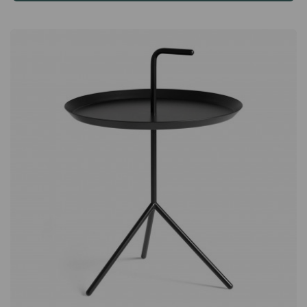
huonekalusuunnittelija Hee Welling syntyi vuonna 1974 ja
varttui Tanskan maaseudulla. Welling opiskeli Taideteollisessa
korkeakoulussa Helsingissä ja suoritti huonekalusuunnittelun
maisterintutkinnon Tanskan kuninkaallisessa
taideakatemiassa. Vuonna 2003 hän avasi studionsa
Kööpenhaminassa ja työskentelee nykyään huonekalujen,
sisustuksen, valaistuksen ja teollisen muotoilun parissa. Hänen
muotoilunsa on saanut vaikutteita pohjoismaisesta perinteestä,
jossa on selkeät linjat ja yksinkertaiset siluetit. Oman studionsa
ohella hän johtaa myös designstudio Welling / Ludvik:ia
yhdessä islantilaisen suunnittelijan Gudmundur Ludvikin
kanssa.About A Chair AAC26 tuolin suunnittelun keskiössä
ovat olleet vahva muotoilu ja monipuolisuus. Kestävistä
materiaaleista valmistettu AAC26 sopii yhtä hyvin
ruokapöydän tuoliksi kuin neuvottelutuoliksi toimistossa.
Helppo pyyhkiä ja pitää puhtaana. Mattapinta lisää tuoliin
ripauksen ylellisyyttä. Suosittu ja pidetty muotoilu.