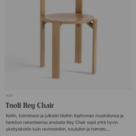
HAY
Tuoli Rey Chair
Kotiin, toimistoon ja julkisiin tiloihin Ajattoman muotoilunsa ja
harkitun rakenteensa ansiosta Rey Chair sopii yhtä hyvin
yksityiskotiin kuin ravintoloihin, kouluihin ja toimistoihin. Sen
selkeä siluetti tekee siitä helpon yhdistää erilaisiin pöytiin ja