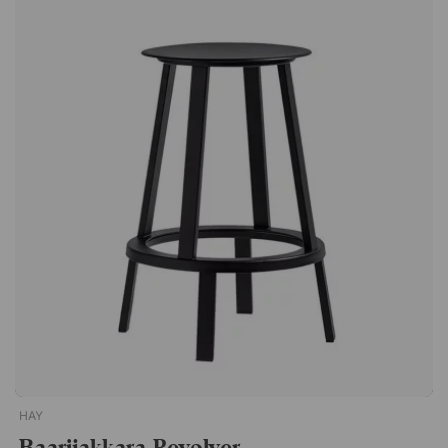
joilla on erityisominaisuudet ja lisää tuotteisiin älykkäitä
toimintoja. Inga Sempé palkittiin Red Dot Award 2007 -
palkinnolla. Huomaa, että lampun mukana toimitetaan USB-
johto ilman adapteria.Inga Sempén suunnittelema kannettava
Mousqueton-valaisin tarjoaa täydellisen sekoituksen tyyliä ja
tekniikkaa. Sen erottuvin ominaisuus on karabiinikoukku, jonka
avulla se voidaan ripustaa. Helppo kuljettaa mukana.
Vähintään 10 tuntia valoa. Integroitu kosketushimmennin
kolmessa vaiheessa. Helppo lataus USB:n kautta. Sopii sisä- ja
ulkokäyttöön.
HAY
Baarijakkara Revolver