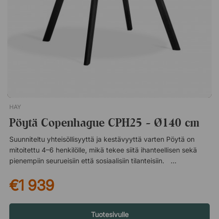
jotka sulautuvat ympäröivään tilaan. He yhdistävät intuitiivisen
muotoilun intohimoon taidetta, arkkitehtuuria ja materiaaleja
kohtaan. Useiden palkintojen ja yhteistyöprojektien jälkeen
arvostettujen museoiden ja gallerioiden kanssa ympäri
maailmaa heitä pidetään nykyään yhtenä Euroopan
vaikutusvaltaisimmista designryhmistä. Colour Rack C-Shape
naulakko on tyylikäs ja toimiva vaihtoehto vaatekaapille.
Veistoksellisella muodollaan ja kauniilla väreillään se toimii
myös tilanjakajana. C- kirjaimen muotoinen. Moderni design.
HAY
Pöytä Copenhague CPH25 - Ø140 cm
Suunniteltu yhteisöllisyyttä ja kestävyyttä varten Pöytä on
mitoitettu 4–6 henkilölle, mikä tekee siitä ihanteellisen sekä
pienempiin seurueisiin että sosiaalisiin tilanteisiin.
Korkealaatuiset materiaalit takaavat vakaan ja kulutusta
€1 939
kestävän rakenteen, jolla on pitkä käyttöikä, samalla kun HAYn
ajaton tanskalainen muotoilu varmistaa, että CPH25 säilyttää
ilmeensä vuodesta toiseen. Skandinaavista muotoilua
täydellisessä tasapainossa Copenhague CPH25 HAYlta on
Tuotesivulle