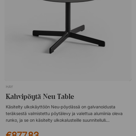
keveyttä, mikä tekee niistä sekä käytännöllisiä että
visuaalisesti miellyttäviä.Marc Morron suunnittelema Taburete
8 on vankka ja minimalistinen baarijakkara, jossa on kaareva
vaneriistuin ja teräsrunko. Se on saatavana kahdessa
korkeudessa ja se on sovitettu käytettäväksi julkisissa tiloissa.
Jalkatuki. Vankka teräsrakenne. Pehmeästi kaareutuva istuin.
Saatavana kaksi korkeutta: 66 ja 76 cm.
HAY
Kahvipöytä Neu Table
Käsitelty ulkokäyttöön Neu-pöydässä on galvanoidusta
teräksestä valmistettu pöytälevy ja valettua alumiinia oleva
runko, ja se on käsitelty ulkokalusteille suunnitellulla primerilla.
Tämä antaa pöydälle kestävän pinnan, joka vähentää
€877,83
korroosion riskiä ja säilyttää hyvän ulkonäkönsä pitkään. Neu