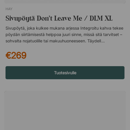
HAY
Sivupöytä Don't Leave Me / DLM XL
Sivupöytä, joka kulkee mukana arjessa Integroitu kahva tekee
pöydän siirtämisestä helppoa juuri sinne, missä sitä tarvitset –
sohvalta nojatuolille tai makuuhuoneeseen. Täydellinen, kun
haluat pitää kahvikupin, tietokoneen tai kirjan lähellä. Kestävä
€269
materiaali päivittäiseen käyttöön Valmistettu pulverimaalatusta
teräksestä, joka tarjoaa kulutusta kestävän pinnan
päivittäiseen käyttöön. Materiaali on sekä tukeva että helppo
pitää puhtaana, samalla kun se antaa pöydälle tyylikkään ja
Tuotesivulle
modernin ilmeen. Ajaton design Pelkistetty muoto tekee Don’t
Leave Me XL -pöydästä helposti eri ympäristöihin sopivan.
Yksinkertainen mutta harkittu design toimii yhtä hyvin kotona
kuin julkisissa tiloissa – ja säilyttää ajankohtaisuutensa
pitkään. Don't Leave Me XL on käytännöllinen sivupöytä, jossa
on pöytälevyn keskellä oleva kahva, jonka ansiosta pöytää on
helppo siirtää. Täydellinen pikkupöytä, jonka voi sijoittaa
sohvan tai nojatuolin viereen laskutilaa ja sisustusta varten.