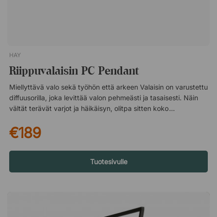
neuvottelutuoliksi toimistossa. Verhoiltu istuin päällystetty
kankaalla tai nahalla. Muoviosien mattapinta lisää tuoliin
ripauksen ylellisyyttä. Suosittu ja rakastettu muotoilu.
HAY
Riippuvalaisin PC Pendant
Miellyttävä valo sekä työhön että arkeen Valaisin on varustettu
diffuusorilla, joka levittää valon pehmeästi ja tasaisesti. Näin
vältät terävät varjot ja häikäisyn, olitpa sitten kokouksessa,
syömässä illallista tai keskittyneessä työssä. Ratkaisu toimii
€189
yhtä hyvin pitkien työpäivien aikana kuin rauhallisina iltoina.
Anodisoitu alumiini – kestävä ja tyylikäs Varjostin on
valmistettu anodisoidusta alumiinista, materiaalista, joka ei
ainoastaan näytä modernilta ja viimeistellyltä, vaan kestää
Tuotesivulle
myös arjen kulutusta. Pinta on käsitelty kestämään naarmuja,
sormenjälkiä ja korroosiota, mikä helpottaa valaisimen siistinä
pitämistä ajan myötä. Tämä on erityisen käytännöllistä tiloissa,
joissa valaisinta käytetään päivittäin, kuten ruokapöydän yllä
tai avoimissa toimistotiloissa. Harkitut yksityiskohdat