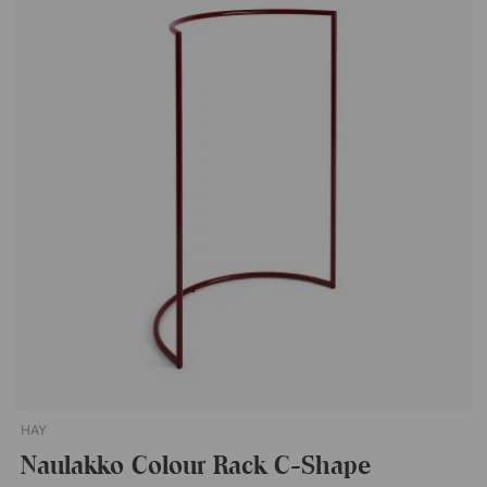
Hee Welling syntyi vuonna 1974 ja kasvoi Tanskan
maaseudulla. Welling on opiskellut The University of Art and
Design -yliopistossa Helsingissä ja suorittanut
huonekalusuunnittelun maisterintutkinnon The Royal Danish
Academy of Fine Arts -akatemiassa. Vuonna 2003 hän avasi
studionsa Kööpenhaminassa ja työskentelee nykyään
huonekalujen, sisustusten, valaistuksen ja teollisen muotoilun
parissa. Hänen suunnitteluaan leimaa vahvasti skandinaavinen
perinne, jossa korostuvat puhtaat linjat ja yksinkertaiset
siluetit. Oman studionsa lisäksi hän johtaa myös designstudio
Welling / Ludvikia yhdessä islantilaisen suunnittelijan
Gudmundur Ludvikin kanssa.About A Table AAT10 on tyylikäs
pöytä, joka sopii täydellisesti neuvottelu- tai ruokailutilaan. Se
on kestävä pöytä, josta on saatavana useita eri kokoja
erityyppisiin toimistoihin. Pöytälevy 25 mm vaneria
pyöristetyillä reunoilla. Kansilevyn pinta kestävää linoleumia.
Pöytärunko jauhemaalattua alumiinia.
HAY
Naulakko Colour Rack C-Shape