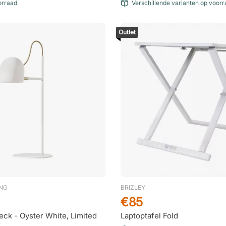
orraad
Verschillende varianten op voor
Outlet
ING
BRIZLEY
€85
eck - Oyster White, Limited
Laptoptafel Fold