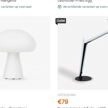
- Hangend
Leunstoel Fried Egg
e varianten op voorraad
Verschillende varianten op voor
Outlet
GÖTESSONS
€79