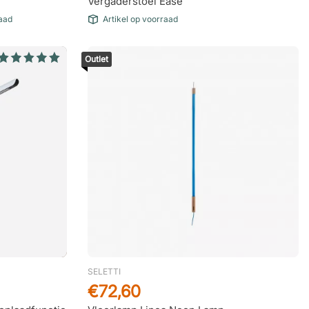
Vergaderstoel Ease
raad
Artikel op voorraad
Outlet
SELETTI
€72,60