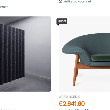
Artikel op voorraad
orraad
Outlet
WARM NORDIC
€2.641,60