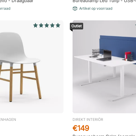
llo - Draagbaar
Bureaulamp Led Tulip - USB-
orraad
Artikel op voorraad
Outlet
ENHAGEN
DIREKT INTERIÖR
€149