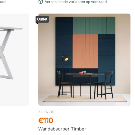
raad
Verschillende varianten op voorraad
Outlet
ZILENZIO
€110
Wandabsorber Timber