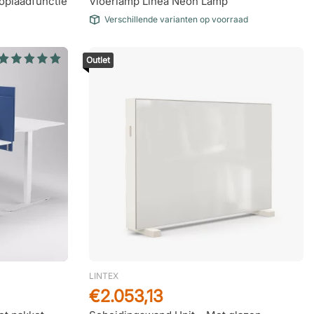
oplaadfunctie
Vloerlamp Linea Neon Lamp
Verschillende varianten op voorraad
Outlet
LINTEX
€2.053,13