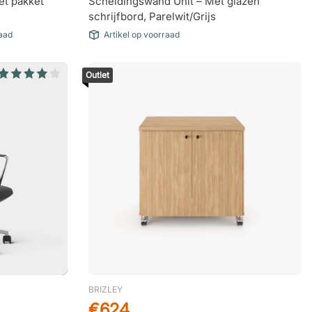
t pakket
Scheidingswand Unit – Met glazen
schrijfbord, Parelwit/Grijs
raad
Artikel op voorraad
Outlet
BRIZLEY
€624