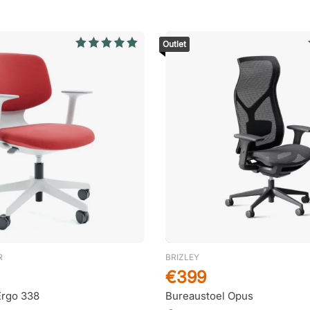
Outlet
R
BRIZLEY
€399
Ergo 338
Bureaustoel Opus