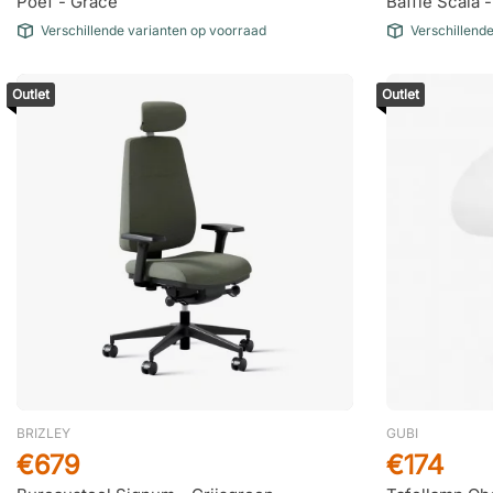
Poef - Grace
Baffle Scala 
Verschillende varianten op voorraad
Verschillend
Outlet
Outlet
BRIZLEY
GUBI
€679
€174