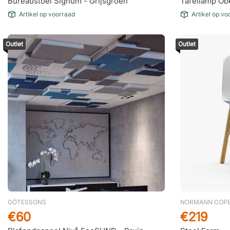
Bureaustoel Signum - Grijsgroen
Tafellamp Obe
Artikel op voorraad
Artikel op vo
Outlet
Outlet
GÖTESSONS
NORMANN COP
€60
€219