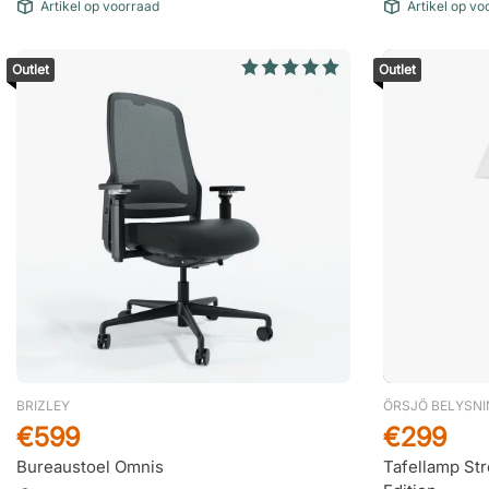
Artikel op voorraad
Artikel op vo
Outlet
Outlet
BRIZLEY
ÖRSJÖ BELYSN
€599
€299
Bureaustoel Omnis
Tafellamp Str