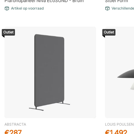
Plafondpaneel Nivå EcoSUND - Bruin
Stoel Form
Artikel op voorraad
Verschillend
Outlet
Outlet
ABSTRACTA
LOUIS POULSEN
€287
€1.492