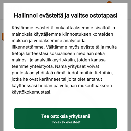
81
Hallinnoi evästeitä ja valitse ostotapasi
Etsi
Ostoskori
Valikko
Tuotteet
Istuinkalusteet
Aktiivituolit
Kirjoituspöydän kuntopyörät
Käytämme evästeitä mukauttaaksemme sisältöä ja
mainoksia käyttäjiemme kiinnostuksen kohteiden
Myyntihitti
mukaan ja voidaksemme analysoida
2 arvostelu
liikennettämme. Välitämme myös evästeitä ja muita
tietoja laitteestasi sosiaaliseen mediaan sekä
mainos- ja analytiikkayrityksiin, joiden kanssa
teemme yhteistyötä. Nämä yritykset voivat
puolestaan ​​yhdistää nämä tiedot muihin tietoihin,
jotka he ovat keränneet tai joita olet antanut
käyttäessäsi heidän palvelujaan mukauttaakseen
käyttökokemustasi.
Tee ostoksia yrityksenä
Hyväksy evästeet