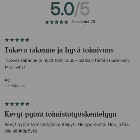
5.0
/5
lisääntyy, jonka vuoksi aivot saavat enemmän happea,
mikä puolestaan voi parantaa suorituskykyä.
Muu
Arvostelut
(2)
Käyttäjän enimmäispaino: 135 kiloa.
Korkeus: 79 cm satulan ollessa alimmassa
asennossa.
Tukeva rakenne ja hyvä toimivuus
Tukeva rakenne ja hyvä toimivuus - ostaisin tämän uudelleen.
(
)
Käännetty
PC
Heinäkuu 4
Kevyt pyörä toimistotyöskentelyyn
Kevyt pyörä toimistotyöskentelyyn. Helppo koota. Hox, pitää
olla sähköpöytä.