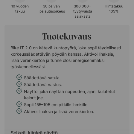
10 vuoden
30 päivän
300 000+
Hintatakuu
takuu
palautusoikeus
tyytyväistä
105%
asiakasta
Tuotekuvaus
Bike IT 2.0 on kätevä kuntopyörä, joka sopii täydellisesti
korkeussäädettävän pöydän kanssa. Aktivoi lihaksia,
lisää verenkiertoa ja tunne olosi energisemmäksi
työskennellessäsi.
Säädettävä satula.
Säädettävä vastus.
Näyttö, joka näyttää nopeuden, ajan, kulutetut
kalorit jne.
Sopii 155–195 cm pitkille ihmisille.
Aktivoi lihaksia ja lisää verenkiertoa.
Selkeä, kiinteä näyttö