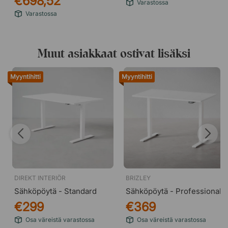
€698,52
Varastossa
Varastossa
Muut asiakkaat ostivat lisäksi
Myyntihitti
Myyntihitti
DIREKT INTERIÖR
BRIZLEY
Sähköpöytä - Standard
Sähköpöytä - Professional
€299
€369
Osa väreistä varastossa
Osa väreistä varastossa