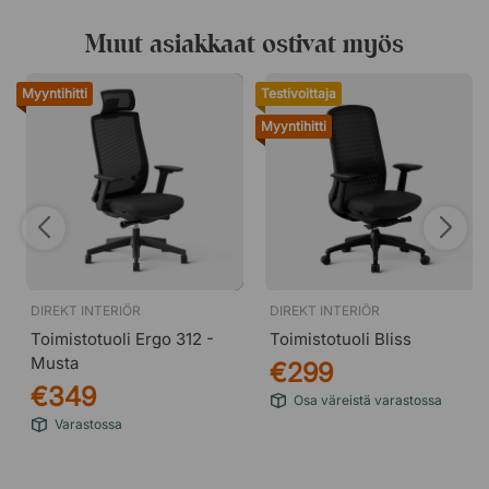
Muut asiakkaat ostivat myös
Myyntihitti
Testivoittaja
Myyntihitti
DIREKT INTERIÖR
DIREKT INTERIÖR
Toimistotuoli Ergo 312 -
Toimistotuoli Bliss
Musta
€299
€349
Osa väreistä varastossa
Varastossa