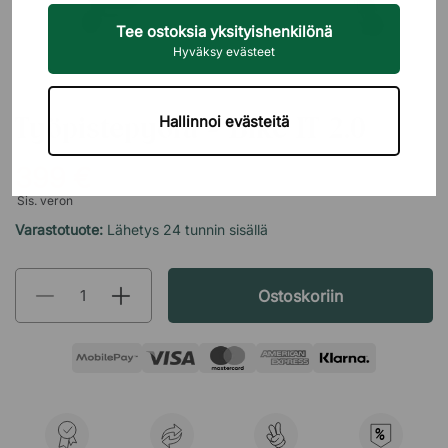
Tee ostoksia yksityishenkilönä
Hyväksy evästeet
SARPSBORG METALL
Työpistepyörä - Bike IT 2.0
Hallinnoi evästeitä
399 €
Sis. veron
Varastotuote:
Lähetys 24 tunnin sisällä
Ostoskoriin
%