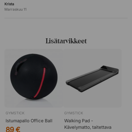
Krista
Marraskuu 11
Lisätarvikkeet
GYMSTICK
GYMSTICK
Istumapallo Office Ball
Walking Pad -
Kävelymatto, taitettava
89 €