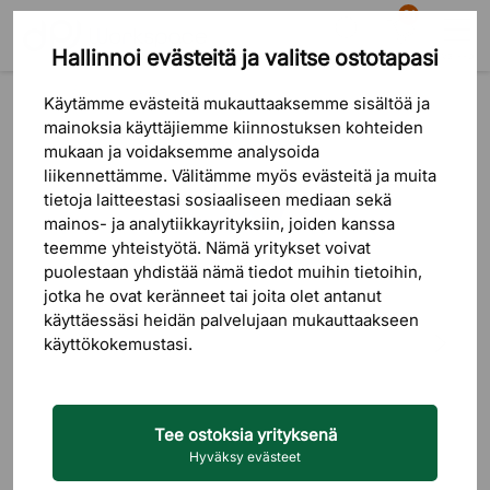
81
Hallinnoi evästeitä ja valitse ostotapasi
Etsi
Ostoskori
Valikko
Tuotteet
Valaistus
Lattiavalaisimet
Käytämme evästeitä mukauttaaksemme sisältöä ja
mainoksia käyttäjiemme kiinnostuksen kohteiden
mukaan ja voidaksemme analysoida
liikennettämme. Välitämme myös evästeitä ja muita
tietoja laitteestasi sosiaaliseen mediaan sekä
mainos- ja analytiikkayrityksiin, joiden kanssa
teemme yhteistyötä. Nämä yritykset voivat
puolestaan ​​yhdistää nämä tiedot muihin tietoihin,
jotka he ovat keränneet tai joita olet antanut
käyttäessäsi heidän palvelujaan mukauttaakseen
käyttökokemustasi.
Tee ostoksia yrityksenä
Hyväksy evästeet