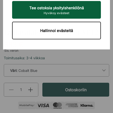
Tee ostoksia yksityishenkilönä
Hyväksy evästeet
&TRADITION
Lattiavalaisin Flowerpot VP12
Hallinnoi evästeitä
683 €
Sis. veron
Toimitusaika: 3-4 viikkoa
Väri:
Cobalt Blue
Ostoskoriin