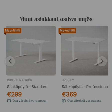
Muut asiakkaat ostivat myös
Myyntihitti
Myyntihitti
DIREKT INTERIÖR
BRIZLEY
Sähköpöytä - Standard
Sähköpöytä - Professional
€299
€369
Osa väreistä varastossa
Osa väreistä varastossa