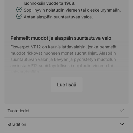
luonnoksiin vuodelta 1968.
Sopii hyvin nojatuolin viereen tai oleskeluryhmään.
Antaa alaspäin suuntautuvaa valoa.
Pehmeät muodot ja alaspäin suuntautuva valo
Flowerpot VP12 on kaunis lattiavalaisin, jonka pehmeät
muodot rikkovat huoneen monet suorat linjat. Alaspäin
suuntautuvan valon ja kevyen ja pyöristetyn muotoilun
ansiosta VP12 sopii täydellisesti nojatuolin viereen tai
sohvaryhmään.
Flowerpot – rauhallinen valaisinsarja
Lue lisää
Flowerpot on 1960-luvulla luotu valaisinsarja, jonka nimi
tulee rauhallisesta Flower power-aikakaudesta. Sarja
koostuu erikokoisista valaisimista, kuten lattiavalaisimista,
riippuvalaisimista, kattovalaisimista ja pöytävalaisimista –
Tuotetiedot
ja ne ovat kaikki muodoltaan rauhallisen pehmeitä.
&tradition