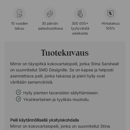
%
10 vuoden
30 päivän
300 000+
Hintatakuu
takuu
palautusoikeus
tyytyväistä
105%
asiakasta
Tuotekuvaus
Mirror on täyspitkä kokovartalopeili, jonka Stina Sandwall
on suunnitellut SMD Designille. Se on kapea ja helposti
asennettava peili, jonka takaosa ja pieni hylly ovat
väriltään samanvärisiä.
Hylly pienten tavaroiden säilyttämiseen.
Yksinkertainen ja tyylikäs muotoilu.
Peili käytännöllisellä yksityiskohdalla
Mirror on kokovartalopeili, jonka on suunnitellut Stina