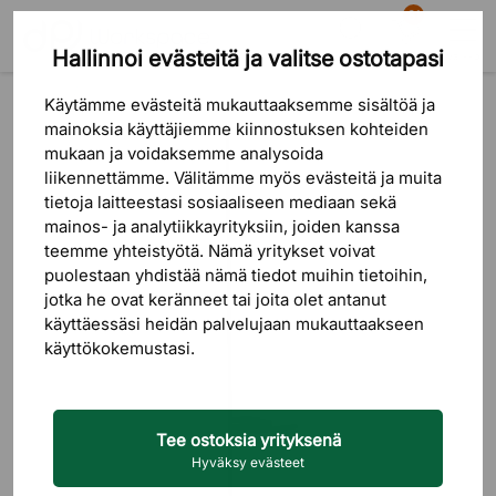
81
Hallinnoi evästeitä ja valitse ostotapasi
Etsi
Ostoskori
Valikko
Tuotteet
Sisustus
Käytämme evästeitä mukauttaaksemme sisältöä ja
mainoksia käyttäjiemme kiinnostuksen kohteiden
mukaan ja voidaksemme analysoida
liikennettämme. Välitämme myös evästeitä ja muita
tietoja laitteestasi sosiaaliseen mediaan sekä
mainos- ja analytiikkayrityksiin, joiden kanssa
teemme yhteistyötä. Nämä yritykset voivat
puolestaan ​​yhdistää nämä tiedot muihin tietoihin,
jotka he ovat keränneet tai joita olet antanut
käyttäessäsi heidän palvelujaan mukauttaakseen
käyttökokemustasi.
Tee ostoksia yrityksenä
Hyväksy evästeet