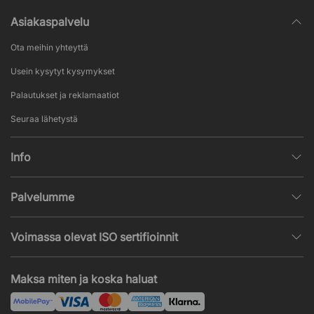
Asiakaspalvelu
Ota meihin yhteyttä
Usein kysytyt kysymykset
Palautukset ja reklamaatiot
Seuraa lähetystä
Info
Henkilötietojen käsittely
Palvelumme
Myyntiehdot
Sisustussuunnittelu
Suosittuja sivuja
Voimassa olevat ISO sertifioinnit
Toimistokalustetarjous
Uutisia ja artikkeleita
ISO 9001
Akustiikka- ja ääniongelmat
Maksa miten ja koska haluat
ISO 14001
Asennus
ISO 45001