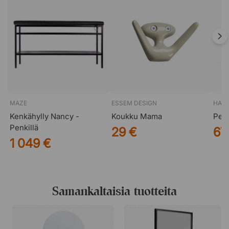
MAZE
ESSEM DESIGN
HAY
Kenkähylly Nancy -
Koukku Mama
Pen
Penkillä
29 €
67
1 049 €
Samankaltaisia tuotteita