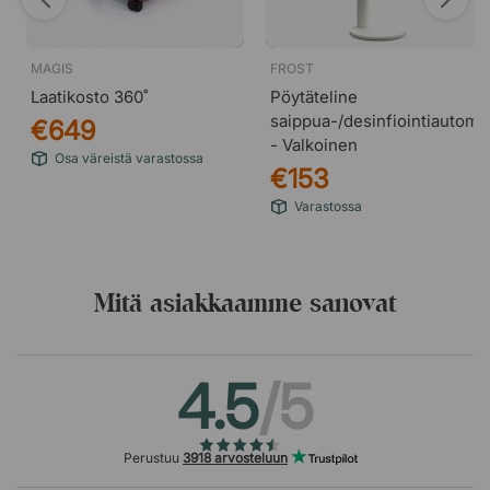
MAGIS
FROST
Laatikosto 360˚
Pöytäteline
saippua-/desinfiointiautomaa
€649
- Valkoinen
Osa väreistä varastossa
€153
Varastossa
Mitä asiakkaamme sanovat
4.5
/5
Perustuu
3918 arvosteluun