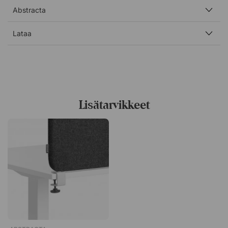
Abstracta
Lataa
Salsa 32 -
Salsa 36 - Keskiharmaa
Tummanharmaa
Lisätarvikkeet
Salsa 55 - Vaaleanvihreä
Salsa 57 - Beige