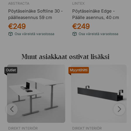
ABSTRACTA
LINTEX
Pöytäseinäke Softline 30 -
Pöytäseinäke Edge -
päälleasennus 59 cm
Päälle asennus, 40 cm
€249
€249
Osa väreistä varastossa
Osa väreistä varastossa
Salsa 62 - Vaaleansininen
Salsa 63 - Tummanvihreä
Muut asiakkaat ostivat lisäksi
Outlet
Myyntihitti
DIREKT INTERIÖR
DIREKT INTERIÖR