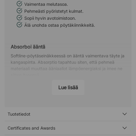
Vaimentaa melutasoa.
Pehmeästi pyöristetyt kulmat.
Sopii hyvin avotoimistoon.
Älä unohda ostaa pöytäkiinnikkeitä.
Absorboi ääntä
Softline-pöytäseinäkkeessä on ääntä vaimentava täyte ja
kangaspinta. Absorptio tapahtuu siten, että pehmeä
materiaali muuttaa ääniaallot lämpöenergiaksi ja imee ne
sitten itseensä.
Kahden suuntainen vaimennus
Lue lisää
Pöytäsermeillä on myös vaimennusvaikutus, koska ne
estävät ääntä siirtymästä eri työpisteiden välillä. Softline
rajaa työpisteen muusta huoneesta ja vaimentaa siten
Tuotetiedot
sekä saapuvat että lähtevät äänet.
Kangas:
Certificates and Awards