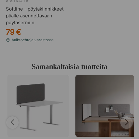
ABSTRACTA
Softline - pöytäkiinnikkeet
päälle asennettavaan
pöytäsermiin
79 €
Vaihtoehtoja varastossa
Salsa 58 - Vaaleanharmaa
Salsa 59 - Musta
Samankaltaisia tuotteita
Salsa 60 - Vaalea beige
Salsa 61 - Tummansininen