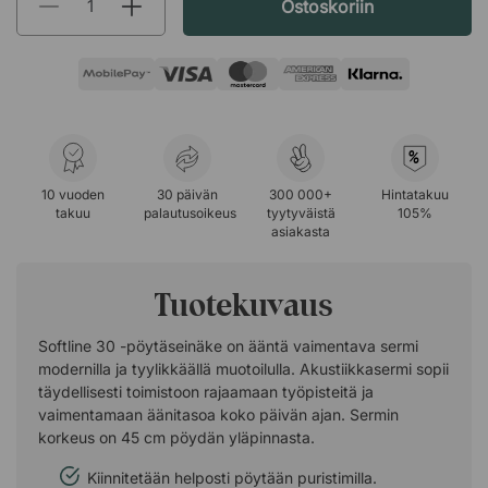
Ostoskoriin
%
10 vuoden
30 päivän
300 000+
Hintatakuu
takuu
palautusoikeus
tyytyväistä
105%
asiakasta
Tuotekuvaus
Softline 30 -pöytäseinäke on ääntä vaimentava sermi
modernilla ja tyylikkäällä muotoilulla. Akustiikkasermi sopii
täydellisesti toimistoon rajaamaan työpisteitä ja
vaimentamaan äänitasoa koko päivän ajan. Sermin
korkeus on 45 cm pöydän yläpinnasta.
Kiinnitetään helposti pöytään puristimilla.