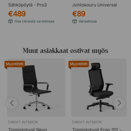
Sähköpöytä - Pro3
Johtokouru Universal
€489
€89
Osa väreistä varastossa
Varastossa
Muut asiakkaat ostivat myös
Myyntihitti
Myyntihitti
DIREKT INTERIÖR
DIREKT INTERIÖR
Toimistotuoli Nevo
Toimistotuoli Ergo 312 -