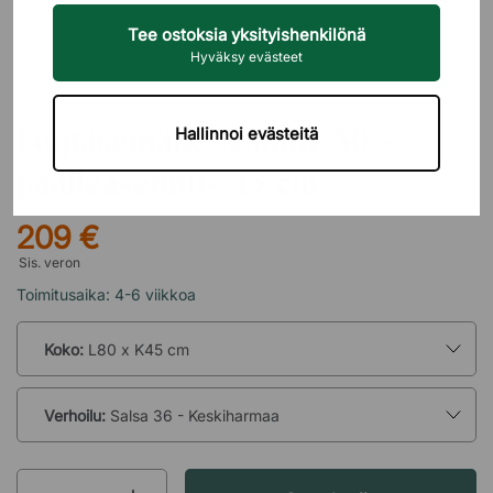
Tee ostoksia yksityishenkilönä
Hyväksy evästeet
ABSTRACTA
Pöytäseinäke Softline 30 -
Hallinnoi evästeitä
päälleasennus 45 cm
209 €
Sis. veron
Toimitusaika: 4-6 viikkoa
Koko:
L80 x K45 cm
Verhoilu:
Salsa 36 - Keskiharmaa