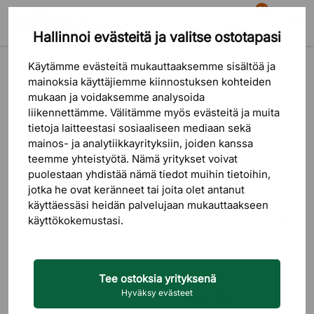
81
Hallinnoi evästeitä ja valitse ostotapasi
Etsi
Ostoskori
Valikko
Tuotteet
Akustiikkatuotteet
Pöytäseinäkkeet
Käytämme evästeitä mukauttaaksemme sisältöä ja
mainoksia käyttäjiemme kiinnostuksen kohteiden
mukaan ja voidaksemme analysoida
liikennettämme. Välitämme myös evästeitä ja muita
tietoja laitteestasi sosiaaliseen mediaan sekä
mainos- ja analytiikkayrityksiin, joiden kanssa
teemme yhteistyötä. Nämä yritykset voivat
puolestaan ​​yhdistää nämä tiedot muihin tietoihin,
jotka he ovat keränneet tai joita olet antanut
käyttäessäsi heidän palvelujaan mukauttaakseen
käyttökokemustasi.
Tee ostoksia yrityksenä
Hyväksy evästeet