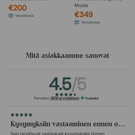
Musta
€200
€349
Varastossa
Varastossa
Mitä asiakkaamme sanovat
4.5
/5
Perustuu
3919 arvosteluun
Kysymyksiin vastaaminen ennen ostopäätöstä.
Sain tarvittavat vastaukset kysymyksiini (ennen