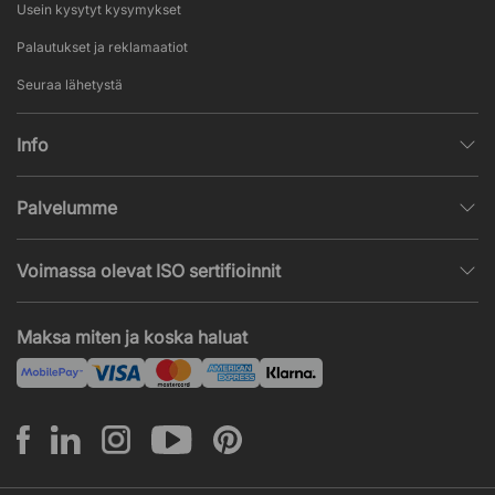
Usein kysytyt kysymykset
Palautukset ja reklamaatiot
Seuraa lähetystä
Info
Henkilötietojen käsittely
Palvelumme
Myyntiehdot
Sisustussuunnittelu
Suosittuja sivuja
Voimassa olevat ISO sertifioinnit
Toimistokalustetarjous
Uutisia ja artikkeleita
ISO 9001
Akustiikka- ja ääniongelmat
Maksa miten ja koska haluat
ISO 14001
Asennus
ISO 45001