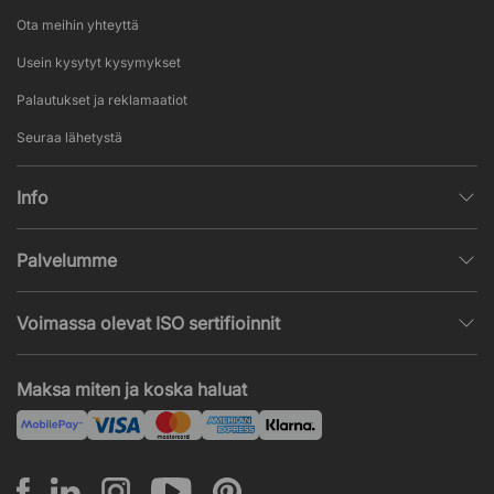
Ota meihin yhteyttä
Usein kysytyt kysymykset
Palautukset ja reklamaatiot
Seuraa lähetystä
Info
Henkilötietojen käsittely
Palvelumme
Myyntiehdot
Sisustussuunnittelu
Suosittuja sivuja
Voimassa olevat ISO sertifioinnit
Toimistokalustetarjous
Uutisia ja artikkeleita
ISO 9001
Akustiikka- ja ääniongelmat
Maksa miten ja koska haluat
ISO 14001
Asennus
ISO 45001