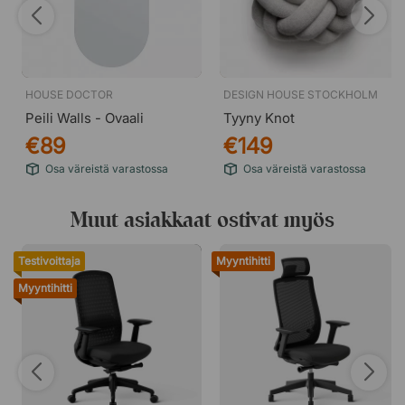
HOUSE DOCTOR
DESIGN HOUSE STOCKHOLM
Peili Walls - Ovaali
Tyyny Knot
€89
€149
Osa väreistä varastossa
Osa väreistä varastossa
Muut asiakkaat ostivat myös
Testivoittaja
Myyntihitti
Myyntihitti