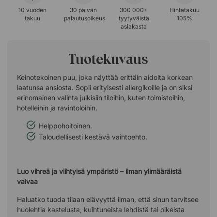
10 vuoden
30 päivän
300 000+
Hintatakuu
takuu
palautusoikeus
tyytyväistä
105%
asiakasta
Tuotekuvaus
Keinotekoinen puu, joka näyttää erittäin aidolta korkean
laatunsa ansiosta. Sopii erityisesti allergikoille ja on siksi
erinomainen valinta julkisiin tiloihin, kuten toimistoihin,
hotelleihin ja ravintoloihin.
Helppohoitoinen.
Taloudellisesti kestävä vaihtoehto.
Luo vihreä ja viihtyisä ympäristö – ilman ylimääräistä
vaivaa
Haluatko tuoda tilaan elävyyttä ilman, että sinun tarvitsee
huolehtia kastelusta, kuihtuneista lehdistä tai oikeista