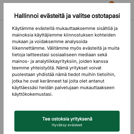
81
Hallinnoi evästeitä ja valitse ostotapasi
Etsi
Ostoskori
Valikko
Tuotteet
Sisustus
Tekokasvit
Käytämme evästeitä mukauttaaksemme sisältöä ja
mainoksia käyttäjiemme kiinnostuksen kohteiden
mukaan ja voidaksemme analysoida
liikennettämme. Välitämme myös evästeitä ja muita
tietoja laitteestasi sosiaaliseen mediaan sekä
mainos- ja analytiikkayrityksiin, joiden kanssa
teemme yhteistyötä. Nämä yritykset voivat
puolestaan ​​yhdistää nämä tiedot muihin tietoihin,
jotka he ovat keränneet tai joita olet antanut
käyttäessäsi heidän palvelujaan mukauttaakseen
käyttökokemustasi.
Tee ostoksia yrityksenä
Hyväksy evästeet