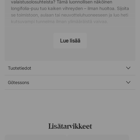
valaistusolosuhteista? Tämä luonnollisen näköinen
longifolia-puu tuo kaiken vihreyden – ilman huoltoa. Sijoita
se toimistoon, aulaan tai neuvotteluhuoneeseen ja luo heti
kutsuvampi tunnelma ilman ylimääräistä vaivaa.
Fiksu valinta pitkällä aikavälillä
Lue lisää
Koska puuta ei tarvitse vaihtaa tai hoitaa jatkuvasti, se on
käytännöllinen ja kustannustehokas vaihtoehto. Teet
yhden hankinnan ja voit nauttia vihreämmästä
ympäristöstä pitkään – ilman lisätyötä tai jatkuvia kuluja.
Tuotetiedot
Sopii sinne, missä sitä eniten tarvitaan
Götessons
Käytä sitä pehmentämään avokonttoria, luomaan
kutsuvampi sisäänkäynti tai tuomaan eloa
neuvotteluhuoneeseen. Se toimii yhtä hyvin
huomaamattomana yksityiskohtana kuin näyttävänä
katseenvangitsijana.
Lisätarvikkeet