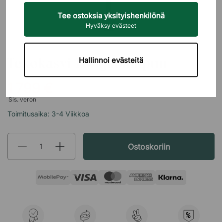
Tee ostoksia yksityishenkilönä
Hyväksy evästeet
GÖTESSONS
Tekokasvi Longifolia puu
Hallinnoi evästeitä
1 799 €
Sis. veron
Toimitusaika: 3-4 Viikkoa
Ostoskoriin
%