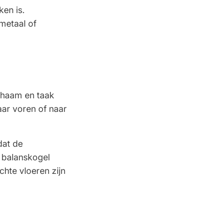
ken is.
metaal of
Daniela Oprea
14 Oktober 2025
Fantastische ervaring
Karin Wielsma
14 Oktober 2025
Topkwaliteit bureau
ichaam en taak
aar voren of naar
R. Bakker
13 Oktober 2025
makkelijk bestellen
dat de
 balanskogel
chte vloeren zijn
Wouter
6 Oktober 2025
klantenservice zonder gedoe.