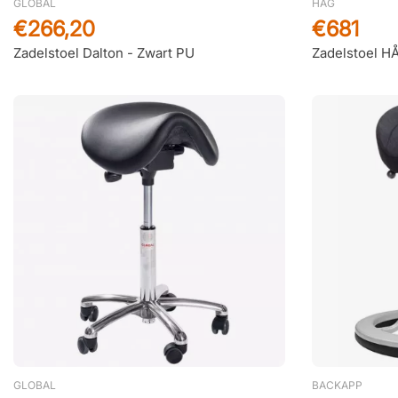
GLOBAL
HÅG
€266,20
€681
Zadelstoel Dalton - Zwart PU
Zadelstoel H
GLOBAL
BACKAPP