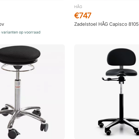
HÅG
€747
ov
Zadelstoel HÅG Capisco 8105
e varianten op voorraad