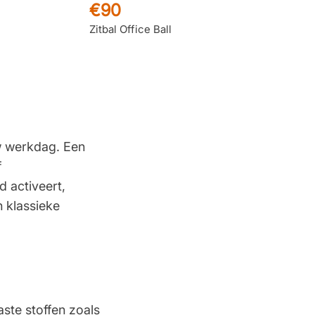
€90
Prachtig bedrijf
Zitbal Office Ball
Wieland
26 Oktober 2025
Gewoon eenvoudig bestellen en
direct…
uw werkdag. Een
klant
24 Oktober 2025
Mooi bedrijf
f
 activeert,
n klassieke
Marc van Wijk
23 Oktober 2025
Netjes optijd geleverd
Jet
22 Oktober 2025
Snel en goed
aste stoffen zoals