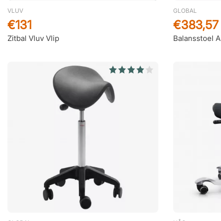
VLUV
GLOBAL
€131
€383,57
Zitbal Vluv Vlip
Balansstoel A