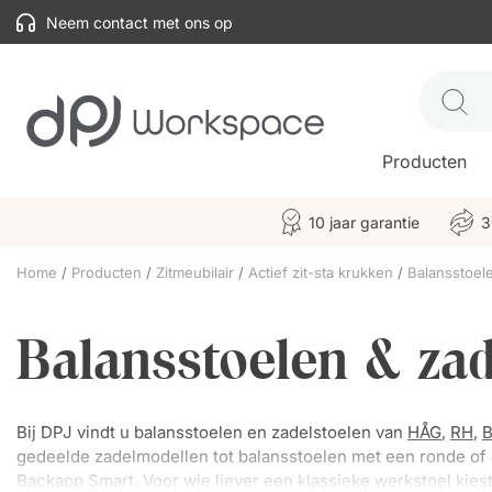
Neem contact met ons op
Producten
10 jaar garantie
3
Home
Producten
Zitmeubilair
Actief zit-sta krukken
Balansstoel
Balansstoelen & zad
Bij DPJ vindt u balansstoelen en zadelstoelen van
HÅG
,
RH
,
B
gedeelde zadelmodellen tot balansstoelen met een ronde of d
Backapp Smart. Voor wie liever een klassieke werkstoel kiest