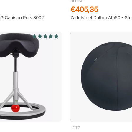
GLOBAL
€405,35
ÅG Capisco Puls 8002
Zadelstoel Dalton Alu50 - Sto
LEITZ