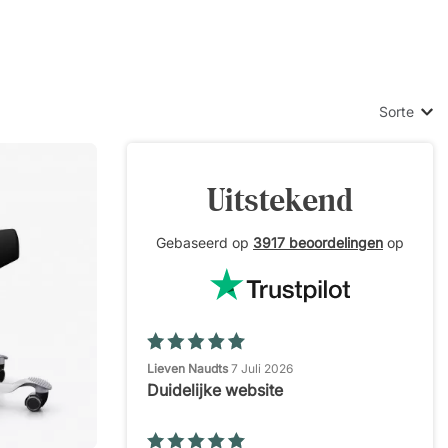
ellen voert DPJ
lbaar tussen
en van HÅG
Sorte
l modellen zijn
Uitstekend
Gebaseerd op
3917 beoordelingen
op
Lieven Naudts
7 Juli 2026
Duidelijke website