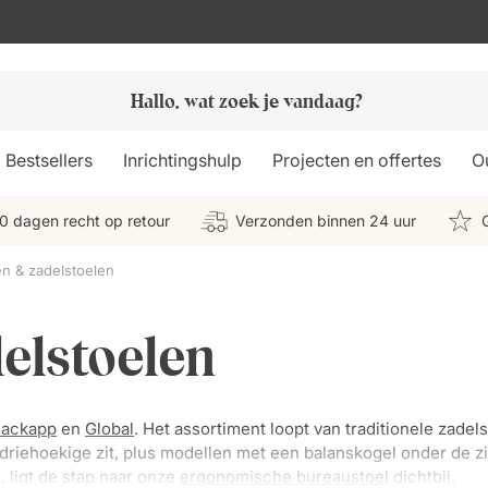
Bestsellers
Inrichtingshulp
Projecten en offertes
Ou
0 dagen recht op retour
Verzonden binnen 24 uur
en & zadelstoelen
elstoelen
ackapp
en
Global
. Het assortiment loopt van traditionele zadel
riehoekige zit, plus modellen met een balanskogel onder de zi
, ligt de stap naar onze
ergonomische bureaustoel
dichtbij.