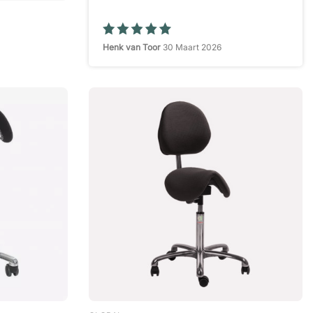
Henk van Toor
30 Maart 2026
Perfect
Mariët
21 Maart 2026
Super overzichtelijk
Elisabeth V.
16 Maart 2026
duidelijke website
Richard de Bruijn
15 Maart 2026
duidelijke makkelijke site .