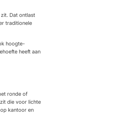
Alexandre Carunchio
6 Oktober 2025
goed product
it. Dat ontlast
r traditionele
Hans
3 Oktober 2025
Snelle levering
ook hoogte-
behoefte heeft aan
met ronde of
it die voor lichte
 op kantoor en