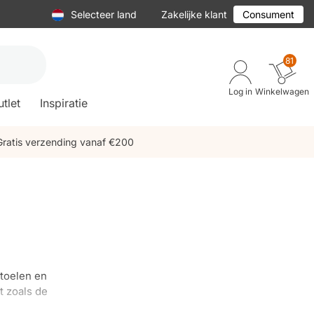
Selecteer land
Zakelijke klant
Consument
81
Log in
Winkelwagen
tlet
Inspiratie
Gratis verzending vanaf €200
stoelen en
t zoals de