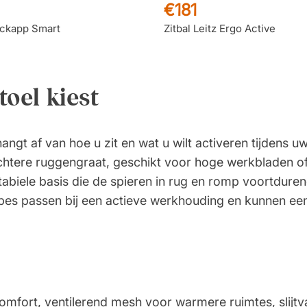
€181
ackapp Smart
Zitbal Leitz Ergo Active
toel kiest
angt af van hoe u zit en wat u wilt activeren tijdens 
chtere ruggengraat, geschikt voor hoge werkbladen o
biele basis die de spieren in rug en romp voortdurend
types passen bij een actieve werkhouding en kunnen ee
omfort, ventilerend mesh voor warmere ruimtes, slijtv