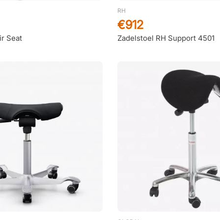
RH
€912
ir Seat
Zadelstoel RH Support 4501