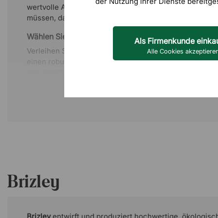
der Nutzung ihrer Dienste bereitge
wertvolle Arbeitsmaterialien sicher auf, ohne sich So
müssen, dass sie in falsche Hände geraten.
Wählen Sie zwischen Sockel oder Metallbeinen
Als Firmenkunde einka
Verleihen Sie Ihrem Schrank den gewünschten Look, in
Alle Cookies akzeptiere
einen robusten Sockel oder elegante Metallbeine ent
von der Wahl erhalten Sie stets ein stabiles und anspr
dem der verstärkte Sockel vorne und hinten montiert w
zusätzliche Stabilität sorgt.
Ideal als Raumteiler
Da Crito rundum mit Laminat versehen ist, kann der Sc
stehen, ohne an eine Wand gestellt werden zu müssen. 
Schrank auch hervorragend als Raumteiler nutzen und
eine offene und luftige Atmosphäre.
Brizley
Brizley
entwirft und produziert hochwertige, ökologisc