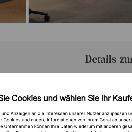
Details z
Referenznummer
tion aus
Marke
chter Spanplatte mit
Sie Cookies und wählen Sie Ihr Kaufe
hrankmodul langlebig
Höhe
e Räume.
e und Anzeigen an die Interessen unserer Nutzer anzupassen 
Breite
lschloss
r Cookies und andere Informationen von Ihrem Gerät an unsere
chloss erhältlich. Mit
se Unternehmen können Ihre Daten wiederum mit anderen gesa
Tiefe
ik und andere