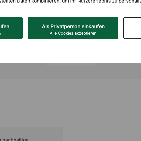
stellten Daten kombinieren, um Ihr Nutzererlebnis zu personali
rgen machen zu
Anzahl der Regale
Abstand zwischen d
ufen
Als Privatperson einkaufen
dem Sie sich für
n
Alle Cookies akzeptieren
Verstellbare Regalb
scheiden. Unabhängig
echendes Ergebnis, bei
Verschließbar
ird und so für
Lesen Sie mehr
Material
Montage
hrank frei im Raum
So lässt sich der
Garantie
 verleiht dem Raum
h nachhaltige