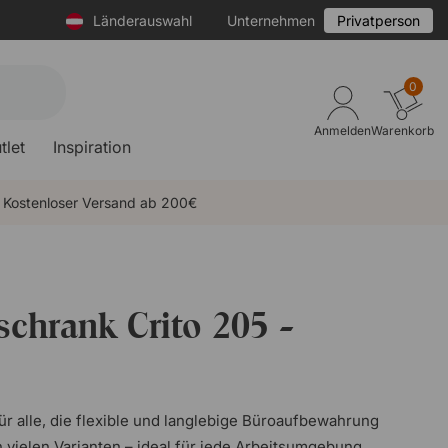
Länderauswahl
Unternehmen
Privatperson
0
Anmelden
Warenkorb
tlet
Inspiration
Kostenloser Versand ab 200€
schrank Crito 205 -
 für alle, die flexible und langlebige Büroaufbewahrung
 vielen Varianten – ideal für jede Arbeitsumgebung.