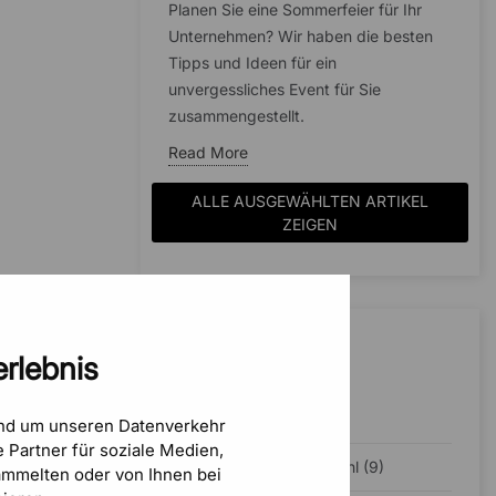
Planen Sie eine Sommerfeier für Ihr
Unternehmen? Wir haben die besten
Tipps und Ideen für ein
unvergessliches Event für Sie
zusammengestellt.
Read More
ALLE AUSGEWÄHLTEN ARTIKEL
ZEIGEN
KATEGORIEN
rlebnis
Inspiration (23)
und um unseren Datenverkehr
 Partner für soziale Medien,
Ergonomischer Bürostuhl (9)
mmelten oder von Ihnen bei