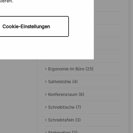
sieren.
Bürobeleuchtung (5)
Schallabsorber (4)
Cookie-Einstellungen
Testsieger (1)
Ratgeber (23)
Home-Office (5)
Ergonomie im Büro (25)
Sattelstühle (4)
Konferenzraum (6)
Schreibtische (7)
Schreibtafeln (3)
Stehmatten (2)