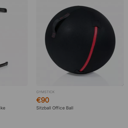
GYMSTICK
€90
ike
Sitzball Office Ball