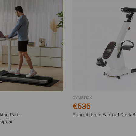
GYMSTICK
€535
king Pad -
Schreibtisch-Fahrrad Desk B
ppbar