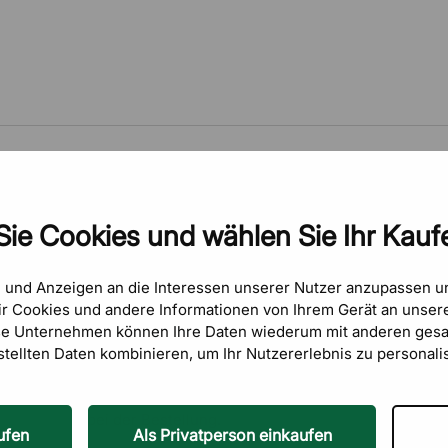
5
33%
Sie Cookies und wählen Sie Ihr Kaufe
4
6%
3
2%
e und Anzeigen an die Interessen unserer Nutzer anzupassen 
r Cookies und andere Informationen von Ihrem Gerät an unsere
se Unternehmen können Ihre Daten wiederum mit anderen gesa
stellten Daten kombinieren, um Ihr Nutzererlebnis zu personali
gute Referenz bekommen
gute Referenz bekommen, Qualität passt, einfach
bei der Bestellung.
ufen
Als Privatperson einkaufen