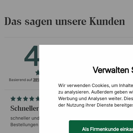
Das sagen unsere Kunden
4.5
/5
Verwalten 
Basierend auf
3918 Bewertungen
auf
Wir verwenden Cookies, um Inhalt
zu analysieren. Außerdem geben wi
Werbung und Analysen weiter. Die
der Nutzung ihrer Dienste bereitge
schneller und zuverlässig
schneller und zuverlässiger Kundensupport. einfache
Bestellungen und Bezahlungsmodelle. Gute Produkte
Als Firmenkunde einka