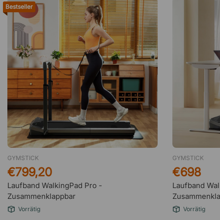
Bestseller
GYMSTICK
GYMSTICK
€799,20
€698
Laufband WalkingPad Pro -
Laufband Wal
Zusammenklappbar
Zusammenkla
Vorrätig
Vorrätig