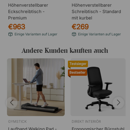
Höhenverstellbarer
Höhenverstellbarer
Eckschreibtisch -
Schreibtisch - Standard
Premium
mit kurbel
€963
€269
Einige Varianten auf Lager
Einige Varianten auf Lager
Andere Kunden kauften auch
Testsieger
Bestseller
GYMSTICK
DIREKT INTERIÖR
Laufband Walking Pad -
Ergonomischer Bürostuhl