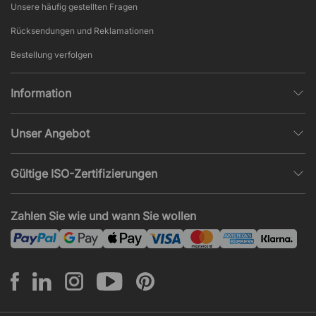
Unsere häufig gestellten Fragen
Rücksendungen und Reklamationen
Bestellung verfolgen
Information
Datenschutz
Unser Angebot
AGB und Widerruf
Büroplanung
Beliebte Seiten
Gültige ISO-Zertifizierungen
Projekte, Angebote & Montage
Impressum
ISO 9001
Akustik und Lärmprobleme
Zahlen Sie wie und wann Sie wollen
News und Artikel
ISO 14001
Montage
ISO 45001