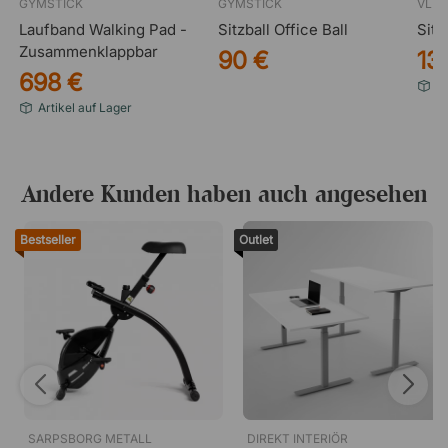
GYMSTICK
GYMSTICK
VLU
Laufband Walking Pad -
Sitzball Office Ball
Sitz
Zusammenklappbar
90 €
13
698 €
Ei
Artikel auf Lager
Andere Kunden haben auch angesehen
Bestseller
Outlet
SARPSBORG METALL
DIREKT INTERIÖR