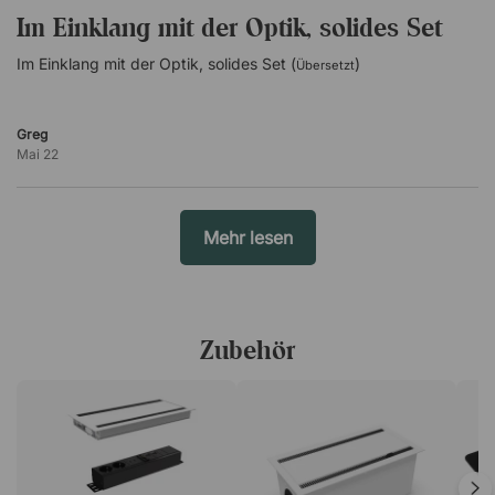
420 cm = 12–14 Stühle.
Im Einklang mit der Optik, solides Set
560 cm = 16–18 Stühle.
700 cm = 20–22 Stühle
Im Einklang mit der Optik, solides Set (
)
Übersetzt
Greg
Mai 22
Mehr lesen
Zubehör