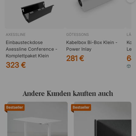
AXESSLINE
GÖTESSONS
LÄD
Einbausteckdose
Kabelbox Bi-Box Klein -
Kon
Axessline Conference -
Power Inlay
Led
Komplettpaket Klein
281 €
64
323 €
Ei
Andere Kunden kauften auch
Bestseller
Bestseller