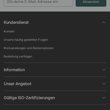
Absenden
Kundendienst
Kontakt
Unsere häufig gestellten Fragen
Rücksendungen und Reklamationen
Bestellung verfolgen
Information
Datenschutz
Unser Angebot
AGB und Widerruf
Büroplanung
Beliebte Seiten
Gültige ISO-Zertifizierungen
Projekte, Angebote & Montage
Impressum
ISO 9001
Akustik und Lärmprobleme