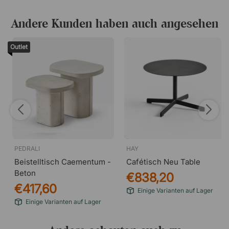
die den Boden schützt und für einen sicheren Stand
sorgt, ohne Spuren zu hinterlassen.
Andere Kunden haben auch angesehen
Outlet
PEDRALI
HAY
Beistelltisch Caementum -
Cafétisch Neu Table
Beton
€838,20
€417,60
Einige Varianten auf Lager
Einige Varianten auf Lager