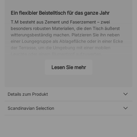
Ein flexibler Beistelltisch für das ganze Jahr
T.M besteht aus Zement und Faserzement – zwei
besonders robusten Materialien, die den Tisch äußerst
witterungsbeständig machen. Platzieren Sie ihn neben
einer Loungegruppe als Ablagefläche oder in einer Ecke
der Terrasse, um die Umgebung mit einer mobilen
Leuchte oder einem Blumentopf aufzuwerten.
Leicht zu bewegen – immer dort, wo Sie ihn brauchen
Lesen Sie mehr
Der integrierte Griff macht es einfach, den Tisch zu
versetzen. Stellen Sie ihn in die Sonne, rücken Sie ihn bei
Gästen um oder platzieren Sie ihn genau dort, wo er
Details zum Produkt
gerade benötigt wird.
Robuste Materialien für den täglichen Gebrauch
Scandinavian Selection
Dank der strapazierfähigen Materialien eignet sich T.M
sowohl für den Innen- als auch für den Außenbereich. Die
Unterseite ist zudem mit einer Gummiauflage versehen,