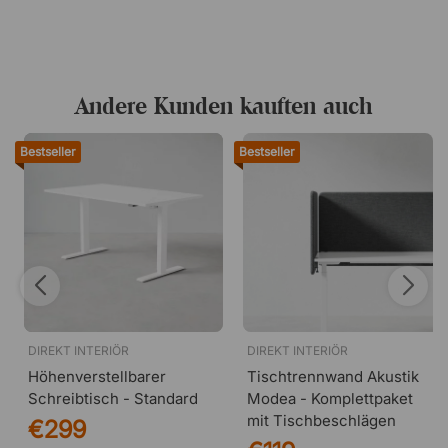
Andere Kunden kauften auch
Bestseller
Bestseller
07 - Beige
DIREKT INTERIÖR
DIREKT INTERIÖR
Höhenverstellbarer
Tischtrennwand Akustik
Schreibtisch - Standard
Modea - Komplettpaket
81 - Beige Grau
90 - Hellgrau
mit Tischbeschlägen
€299