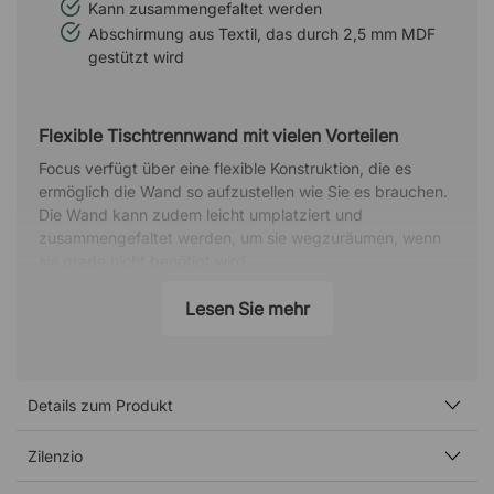
Kann zusammengefaltet werden
Abschirmung aus Textil, das durch 2,5 mm MDF
gestützt wird
Flexible Tischtrennwand mit vielen Vorteilen
Focus verfügt über eine flexible Konstruktion, die es
ermöglich die Wand so aufzustellen wie Sie es brauchen.
Die Wand kann zudem leicht umplatziert und
zusammengefaltet werden, um sie wegzuräumen, wenn
sie grade nicht benötigt wird.
Weich und standfest
Lesen Sie mehr
Die Tischtrennwand verfügt über eine weiche
Außenschicht aus Textil und steht gleichzeitig stabil dank
der eingenähten 2,5 mm MDF-Streben. Da die
Trennwand in mehreren Abschnitten genäht ist, kann sie
Details zum Produkt
einfach am Saum gebogen und gefaltet werden, was sie
so flexibel macht.
Zilenzio
Stoff Lars - Davis