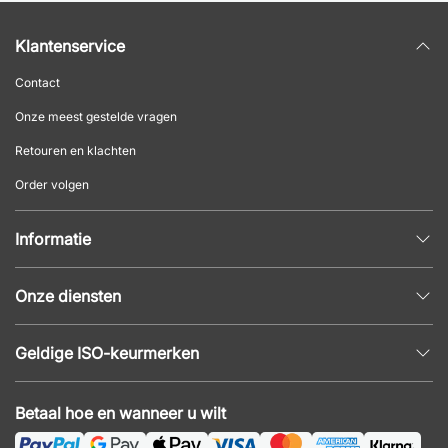
Klantenservice
Contact
Onze meest gestelde vragen
Retouren en klachten
Order volgen
Informatie
Privacybeleid
Onze diensten
Algemene voorwaarden
Inrichtingshulp
Populaire pagina's
Geldige ISO-keurmerken
Kantoormeubilair offerte
Nieuws en artikelen
ISO 9001
Akoestiek en geluidsproblemen
Betaal hoe en wanneer u wilt
ISO 14001
Montage