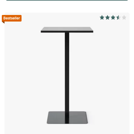
centimeter hebben een 5-teens onderstel. Vierkante
280, 320, 420, 560.
tafelbladen hebben een 4-teens onderstel. Rechthoekige
tafelbladen hebben 2 T-onderstellen. Verstelbare poten tot 16
Bestseller
mm per poot. Overig Getest volgens EN 15372. Möbelfakta-
gecertificeerd.Profim Allround is een veelzijdige hoge tafel
met een strak design dat in de meeste omgevingen past.
Verkrijgbaar in maten en geschikt als vergadertafel en
bartafel. Flexibel ontwerp voor diverse omgevingen.
Verkrijgbaar in meerdere maten en kleuren. Stabiele en
duurzame constructie.