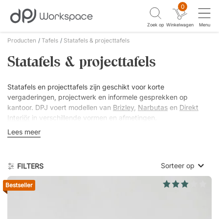
0
Zoek op
Winkelwagen
Menu
Producten
Tafels
Statafels & projecttafels
Statafels & projecttafels
Statafels en projecttafels zijn geschikt voor korte
vergaderingen, projectwerk en informele gesprekken op
kantoor. DPJ voert modellen van
Brizley
,
Narbutas
en
Direkt
Interiör
in verschillende vormen en afmetingen.
Lees meer
Ronde modellen zijn goed geschikt voor staande meetings en
informele gesprekken, terwijl rechthoekige en vierkante
varianten vaak worden gebruikt voor projectwerk en
Sorteer op
FILTERS
workshops. De tafelbladen zijn uitgevoerd in laminaat, linoleum
of fineer, robuuste oppervlakken voor dagelijks gebruik. De
Bestseller
onderstellen zijn van poedergecoat metaal in zwart, wit of grijs
Laagste prijs
en zijn goed te combineren met bestaande kantoorinrichting.
Hoogste prijs
Geschikt voor volledige kantoorinrichtingen en afzonderlijke