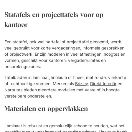
of in creatieve vergaderomgevingen. Een duurzaam en
krasbestendig oppervlak zorgt ervoor dat de tafel zijn stijlvolle
Statafels en projecttafels voor op
uitstraling in de loop van de tijd behoudt.Een statafel is de
kantoor
perfecte aanvulling op de moderne werkplek! Een flexibele
oplossing die gebruikt kan worden in de vergaderruimte,
lounge of tijdens een evenement. Bevordert een betere
Een statafel, ook wel bartafel of projecttafel genoemd, wordt
houding en verhoogde circulatie. Extra duurzaam en
veel gebruikt voor korte vergaderingen, informele gesprekken
krasbestendig. Flexibele plaatsing – eenvoudig te verplaatsen
of projectwerk. Er zijn modellen in veel afmetingen, hoogtes en
en aan te passen. Tijdloos ontwerp dat in elke omgeving past.
vormen, geschikt voor kantoren, vergaderruimtes en
besprekingszones.
Tafelbladen in laminaat, linoleum of fineer, met ronde, vierkante
of rechthoekige vormen. Merken als
Brizley
,
Direkt Interiör
en
Narbutas
bieden meerdere modellen met vaste of in hoogte
verstelbare onderstellen.
Materialen en oppervlakken
Laminaat is robuust en gemakkelijk schoon te houden, wat het
geschikt maakt voor intensief gebruikte ruimtes. Linoleum heeft