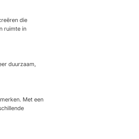
Een webshop die doet wat ze
beloofd
creëren die
n ruimte in
klant
2 November 2025
Prachtig bedrijf
zeer duurzaam,
Wieland
26 Oktober 2025
Gewoon eenvoudig bestellen en
direct…
 merken. Met een
klant
24 Oktober 2025
schillende
Mooi bedrijf
Marc van Wijk
23 Oktober 2025