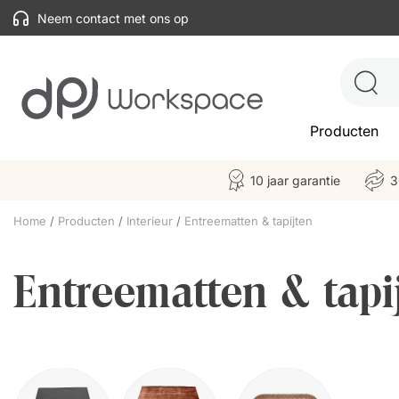
Neem contact met ons op
Producten
10 jaar garantie
3
Home
Producten
Interieur
Entreematten & tapijten
Entreematten & tapi