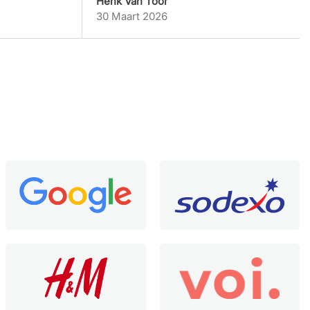
Henk Van Toor
30 Maart 2026
Wouter
6 Oktober 2025
klantenservice zonder gedoe.
Alexandre Carunchio
6 Oktober 2025
goed product
Hans
3 Oktober 2025
Snelle levering
Mark Wefers Bettink
29 September 2025
Nieuwe bureaustoel
Robin Polman
29 September 2025