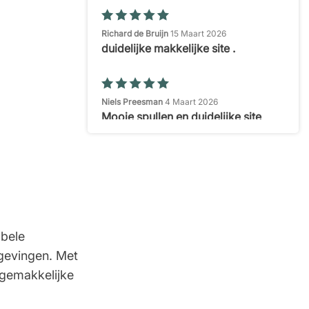
Richard de Bruijn
15 Maart 2026
duidelijke makkelijke site .
Niels Preesman
4 Maart 2026
Mooie spullen en duidelijke site
Paul
30 Januari 2026
Prima bedrijf
abele
Arjan Van Hoogen
12 December 2025
Snel geleverd
gevingen. Met
 gemakkelijke
Will J
3 November 2025