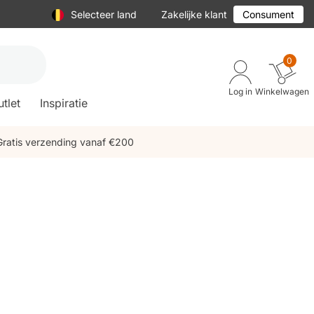
Selecteer land
Zakelijke klant
Consument
0
Log in
Winkelwagen
tlet
Inspiratie
Gratis verzending vanaf €200