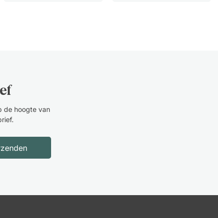
Goede kwaliteit
Karin Wielsma
24 September 2025
DPJ heeft het fantastisch gedaan.
ef
Nijs van Hekezen
23 September 2025
Degelijk buro
op de hoogte van
rief.
rzenden