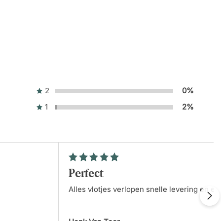
Netjes optijd geleverd
Jet
22 Oktober 2025
Snel en goed
2
0%
Daniela Oprea
14 Oktober 2025
Fantastische ervaring
1
2%
Karin Wielsma
14 Oktober 2025
Topkwaliteit bureau
Perfect
Alles vlotjes verlopen snelle levering en
R. Bakker
13 Oktober 2025
makkelijk bestellen