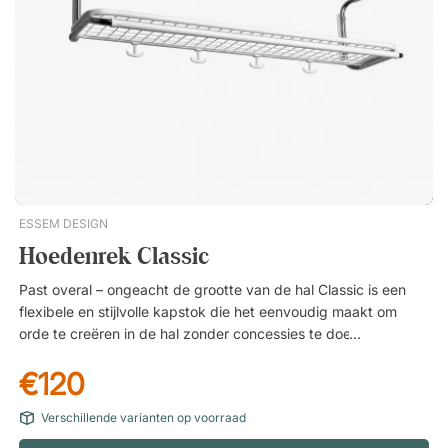
ESSEM DESIGN
Hoedenrek Classic
Past overal – ongeacht de grootte van de hal Classic is een
flexibele en stijlvolle kapstok die het eenvoudig maakt om
orde te creëren in de hal zonder concessies te doen aan het
design. Met verschillende breedtes en uitvoeringen past hij
€120
net zo goed in een kleine appartementshal als in grotere
entrees en openbare ruimtes. De strakke vorm en de zacht
Verschillende varianten op voorraad
afgeronde details zorgen ervoor dat Classic opgaat in de
ruimte en het interieur aanvult – ongeacht of de stijl modern,