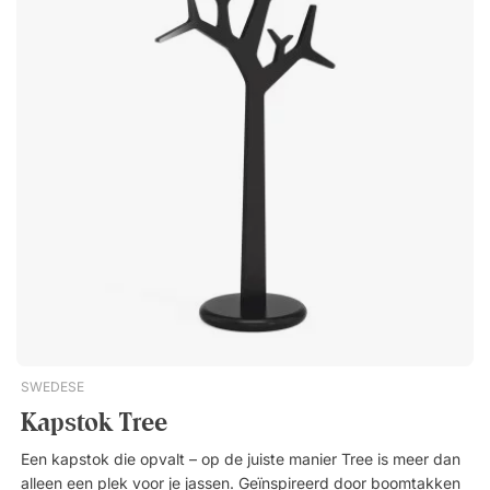
nadruk op duurzame ontwikkeling en cyclisch denken.
Daarnaast runt hij zijn eigen ontwerpstudio in Malmö en is hij
ontwerper voor het merk Maze. Zijn werken zijn nu moderne
klassiekers die in veel huizen over de hele wereld te vinden
zijn. "Ik ben geïnteresseerd in het menselijke project, hoe het
zich in de loop der tijd heeft ontwikkeld en wat we moeten
veranderen om een duurzame samenleving op lange termijn te
creëren." - Olof KolteHat Rack is een stijlvolle en tijdloze
kapstok, gemaakt van gepoedercoate metalen draden. Het
rek biedt goede opbergmogelijkheden en is perfect voor de
hal of entree. Tijdloos en praktisch ontwerp. Gemaakt van
100% gerecycled metaal. Versierd met zes of acht nette
haken.
SWEDESE
Kapstok Tree
Een kapstok die opvalt – op de juiste manier Tree is meer dan
alleen een plek voor je jassen. Geïnspireerd door boomtakken