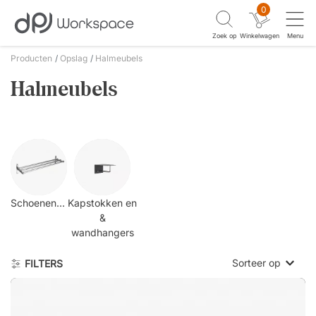
0
Zoek op
Winkelwagen
Menu
Producten
Opslag
Halmeubels
Halmeubels
Schoenenrekken
Kapstokken en
&
wandhangers
Sorteer op
FILTERS
Laagste prijs