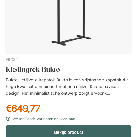
praktische interieurdetail in de ruimte dient. Voorzien van
meerdere ruime haken. Stalen voetplaat voor extra stabiliteit.
FROST
Kledingrek Bukto
Bukto – stijlvolle kapstok Bukto is een vrijstaande kapstok die
hoge kwaliteit combineert met een stijlvol Scandinavisch
design. Het minimalistische ontwerp zorgt ervoor dat hij net zo
goed past in moderne kantooromgevingen als in entrees,
€649,77
wachtruimtes of vergaderruimtes. Doordacht Scandinavisch
ontwerp Scandinavisch design wordt gekenmerkt door
Verschillende varianten op voorraad
strakke lijnen, eenvoud en functionaliteit – iets wat duidelijk
terugkomt in Bukto. De minimalistische vorm geeft een
Bekijk product
elegante uitstraling en maakt de kapstok tegelijkertijd