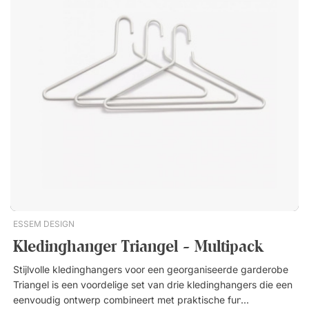
schoenenrek dat het dagelijks leven vereenvoudigt en
tegelijkertijd de uitstraling van de entree versterkt. Classic is
een tijdloos schoenenrek met zachte vormen, ontworpen door
Gunnar Bolin. Het gaaspatroon op de twee planken laat vuil en
water makkelijk weglopen. Twee praktische planken van staal.
Tijdloos ontwerp uit de jaren 1950.
ESSEM DESIGN
Kledinghanger Triangel - Multipack
Stijlvolle kledinghangers voor een georganiseerde garderobe
Triangel is een voordelige set van drie kledinghangers die een
eenvoudig ontwerp combineert met praktische functionaliteit.