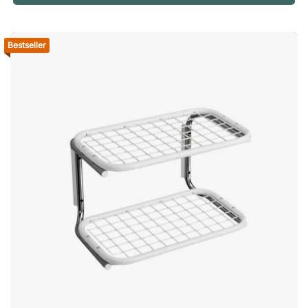
praktisch in het dagelijks gebruik. Het resultaat is een meubel
dat zowel esthetisch aantrekkelijk als eenvoudig in gebruik is.
Stabiele constructie voor dagelijks gebruik Bukto is ontworpen
Bestseller
om stevig te staan en dagelijks gebruik te weerstaan. De
robuuste constructie zorgt ervoor dat de kapstok zijn
stabiliteit behoudt, zelfs wanneer meerdere jassen of mantels
tegelijk worden opgehangen, wat hem tot een betrouwbaar
element maakt in omgevingen waar veel mensen zich
bewegen. Ontwikkeld voor openbare omgevingen De kapstok
is speciaal aangepast voor openbare omgevingen waar zowel
duurzaamheid als functionaliteit essentieel zijn. Daarom is hij
zeer geschikt voor kantoren, recepties, vergaderruimtes en
andere gemeenschappelijke ruimtes waar behoefte is aan
praktische opbergruimte voor jassen. Bukto is een stabiele,
vrijstaande kledingrek van hoge kwaliteit met een
Scandinavisch design. Een stijlvolle oplossing voor de entree,
kantoorruimte of vergaderruimte. Scandinavisch design.
Stabiele constructie. Geschikt voor openbare omgevingen.