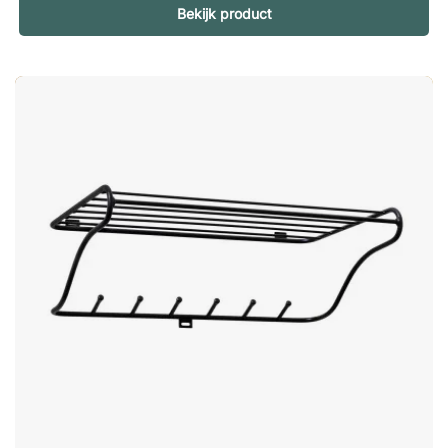
Bekijk product
klassiek of meer retro is. Robuuste stalen constructie –
gemaakt voor dagelijks gebruik Classic is vervaardigd uit
staal, een materiaal dat zowel stabiliteit als een lange
levensduur biedt. Staal is een uitstekende keuze voor
halmeubilair omdat het bestand is tegen dagelijks gebruik,
zwaardere bovenkleding kan dragen en eenvoudig schoon te
houden is. De twee legplanken bieden volop ruimte voor
mutsen, handschoenen, tassen of andere kleine spullen die
anders gemakkelijk rommel veroorzaken in de entree.
Praktische ophanging voor jassen, mantels en accessoires De
kapstok is voorzien van een kledingstang waarmee je jassen
en mantels eenvoudig aan een hanger kunt ophangen, wat
zorgt voor een meer georganiseerde uitstraling en de kleding
beschermt tegen kreuken. Onder de plank bevinden zich ook
de karakteristieke ankerhaken – een praktisch detail dat snelle
toegang biedt tot bovenkleding, tassen en sjaals. Het aantal
ankerhaken varieert afhankelijk van de breedte, waardoor het
eenvoudig is om een model te kiezen dat past bij zowel de
ruimte als de behoefte. Een tijdloze designklassieker uit de
jaren 50 Classic is ontworpen door Gunnar Bolin in de jaren 50