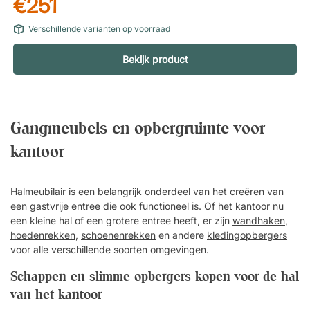
€251
lounge. Duurzame materialen De vierkante, gepoedercoate
stalen buizen zorgen voor een glad en egaal oppervlak dat er
Verschillende varianten op voorraad
hoogwaardig uitziet en geschikt is voor dagelijks gebruik.
Details die het verschil maken De vilten voetjes beschermen
Bekijk product
de vloer en maken het eenvoudig om de kapstok te
verplaatsen zonder krassen of sporen achter te laten. Loop
Stand Hall met drie schuine poten is makkelijk te verplaatsen
doordat het direct op de vloer staat. Praktische en stijlvolle
opbergoplossing voor entree, hal of lounge. Modern en
Gangmeubels en opbergruimte voor
minimalistisch design. Gemaakt van vierkante, gepoedercoate
kantoor
stalen buizen. Vloervriendelijke vilten voetjes.
Halmeubilair is een belangrijk onderdeel van het creëren van
een gastvrije entree die ook functioneel is. Of het kantoor nu
een kleine hal of een grotere entree heeft, er zijn
wandhaken
,
hoedenrekken
,
schoenenrekken
en andere
kledingopbergers
voor alle verschillende soorten omgevingen.
Schappen en slimme opbergers kopen voor de hal
van het kantoor