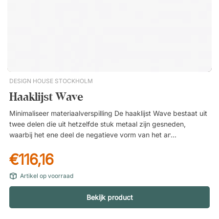
DESIGN HOUSE STOCKHOLM
Haaklijst Wave
Minimaliseer materiaalverspilling De haaklijst Wave bestaat uit
twee delen die uit hetzelfde stuk metaal zijn gesneden,
waarbij het ene deel de negatieve vorm van het andere is.
Hierdoor is Wave een duurzame keuze, aangezien de
€116,16
productie leidt tot minimaal materiaalverlies. Breid de haaklijst
uit naar wens Wave wordt geleverd als een set van twee
Artikel op voorraad
haaklijsten van elk 45 centimeter, die apart of samen
geplaatst kunnen worden. Dankzij het slimme ontwerp kun je
Bekijk product
bovendien extra lijsten naadloos op elkaar aansluiten zonder
onderbreking in het golfpatroon, zo maak je Wave precies zo