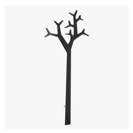
lang als jij nodig hebt.Wave is een moderne haaklijst waarbij
elke haak een grafisch golfpatroon vormt. Om
materiaalverspilling te beperken bestaat hij uit twee delen
gesneden uit één stuk metaal. Gemaakt met minimaal
materiaalverlies. Wordt geleverd als set van twee – elk deel is
45 cm lang. Modern, grafisch design.