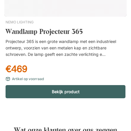
met sterkere gloed. 1 naar beneden gerichte LED met
dimfunctie.
NEMO LIGHTING
Wandlamp Projecteur 365
Projecteur 365 is een grote wandlamp met een industrieel
ontwerp, voorzien van een metalen kap en zichtbare
schroeven. De lamp geeft een zachte verlichting en heeft een
verstelbare kap waarmee je het licht kunt richten. Richtbaar
€469
licht. Geïntegreerde Aan/Uit-schakelaar met dimfunctie.
Zandstraal glasplaat die een zachte verlichting biedt. Voor
Artikel op voorraad
binnengebruik (afbeeldingen tonen een variant van de lamp
die voor buitengebruik is aangepast).
Bekijk product
Wat onze klanten over ons zeggen