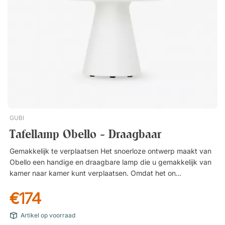
GUBI
Tafellamp Obello - Draagbaar
Gemakkelijk te verplaatsen Het snoerloze ontwerp maakt van
Obello een handige en draagbare lamp die u gemakkelijk van
kamer naar kamer kunt verplaatsen. Omdat het ontwerp een
duidelijke sponsvorm heeft en een licht gewicht van slechts 1
€174
kg, is de lamp ook gemakkelijk vast te pakken en te dragen.
Draagbaar Obello is bestand tegen lichte regen en is ook
Artikel op voorraad
bestand tegen zand en vuil, waardoor hij mee naar buiten kan.