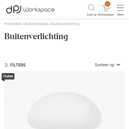
0
Zoek op
Winkelwagen
Menu
Producten
Buitenmeubels
Buitenverlichting
Buitenverlichting
Sorteer op
FILTERS
Outlet
Laagste prijs
Hoogste prijs
Nieuwste eer