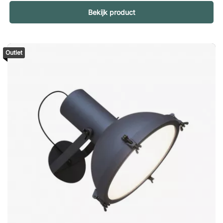
Laat de Obello de zomeravond verlichten, of gebruik hem als
Bekijk product
verlichting tijdens een etentje aan het strand, maar neem hem
altijd mee naar binnen om op te bergen en op te laden.
Dimbaar De lamp is voorzien van twee geïntegreerde LED-
lampjes; een naar boven gericht lampje dat de lampkop
Outlet
verlicht en een naar beneden gericht lampje dat de voet
verlicht. Aangezien de neerwaartse lichtbron dimbaar is, kunt
u het licht van de lamp aanpassen van hetzelfde
verlichtingsniveau als een enkele kaars, tot volledige
helderheid. Specificatie dimmer: Off helderheid 10% (10
lumen) helderheid 40% (50 lumen) helderheid 100% (130
lumen) Langste brandtijd met volledig opgeladen batterij:
helderheid 10% = 40h helderheid 40% = 12 uur helderheid
100% = 5u Let op: de lamp wordt geleverd met een USB-
oplader zonder een adapter.Obello is een draagbare tafellamp
van mondgeblazen glas die buiten kan worden gebruikt en
wordt opgeladen via USB. Met een geïntegreerde, dimbare
LED is Obello ideaal voor sfeervolle verlichting op het balkon
of in de tuin. Tot 40 uur lichtduur. Korte oplaadtijd van 4,5 uur.
Kan tegen licht regenachtig weer. Gehard glas zorgt voor een
gelijkmatige lichtverdeling. 1 naar boven gerichte LED lamp