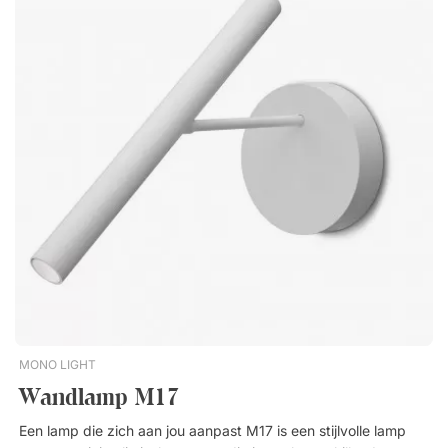
de iconische stoel Concrete, die nu over de hele wereld
bekend is. In 1983 richtte hij zijn eigen architectenbureau op
en sindsdien werkt hij ook als hoofddocent aan de Beckmans
Design School en als professor interieurarchitectuur aan
Konstfack. Jonas ontwerpt alles van meubels en verlichting tot
porselein en objets d'art, wat duidelijk maakt waarom hij een
van de meest succesvolle Zweedse ontwerpers is.Star 1 is een
spot waarvan het ontwerp wordt gekenmerkt door functie. De
lamp is richtbaar, waardoor Star flexibel licht is, perfect voor
de eetkamer, keuken of entree. Moderne klassieker –
ontworpen door Jonas Bohlin. Kan aan plafond en muur
worden geïnstalleerd. Verkrijgbaar in diverse mooie
materialen. Dimbaar.
MONO LIGHT
Wandlamp M17
Een lamp die zich aan jou aanpast M17 is een stijlvolle lamp