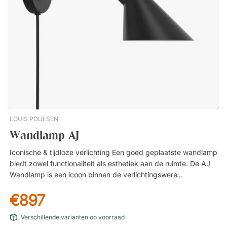
LOUIS POULSEN
Wandlamp AJ
Iconische & tijdloze verlichting Een goed geplaatste wandlamp
biedt zowel functionaliteit als esthetiek aan de ruimte. De AJ
Wandlamp is een icoon binnen de verlichtingswereld en kent
een geschiedenis die teruggaat tot de jaren 1950. Met haar
€897
kenmerkende vormgeving is ze uitgegroeid tot een tijdloze
klassieker. Ontworpen voor het SAS Royal Hotel In 1957 kreeg
Verschillende varianten op voorraad
Arne Jacobsen de prestigieuze taak om het algemene