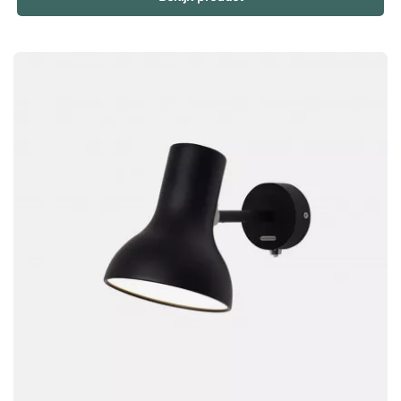
& Tjäder. Hij studeerde aan Konstfack en KTH in Stockholm,
evenals aan de Parsons School of Design in New York, en
beschikt over een gedegen opleiding. Voor hij zich in 2008 bij
Krook & Tjäder aansloot, gaf hij les aan de universiteit van
Växjö en runde hij zijn eigen designstudio: Joel Karlsson
Industriell Design.Wandlamp Streck is ontworpen door Joel
Karlsson en heeft een tijdloze uitstraling. Perfect om sfeer te
creëren en de ruimte discreet maar doeltreffend te verlichten.
Draaibare en kantelbare kap. Details in messing. Vaste
montage of met textielsnoer van 2,5 m (stekker).