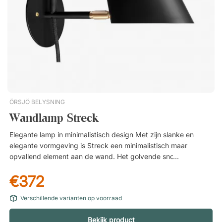
ÖRSJÖ BELYSNING
Wandlamp Streck
Elegante lamp in minimalistisch design Met zijn slanke en
elegante vormgeving is Streck een minimalistisch maar
opvallend element aan de wand. Het golvende snoer draagt
bij aan het sterke karakter van de lamp, dat verder wordt
€372
versterkt door de mooie details in messing. De gebogen
lampekop is bovendien zowel draaibaar als kantelbaar, zodat
Verschillende varianten op voorraad
je het licht precies kunt richten waar je het nodig hebt. Over
de ontwerper – Joel Karlsson Joel Karlsson, geboren in
Bekijk product
Göteborg, is hoofdontwerper bij het architectenbureau Krook