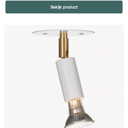
designconcept voor het SAS Royal Hotel in Kopenhagen te
Bekijk product
ontwikkelen en te ontwerpen. Zo ontstond de AJ-reeks van
verlichtingsarmaturen, die werden ontwikkeld in koper en
roestvrij staal. De AJ-wandlamp stond in keurige rijen in de
lobby toen het hotel in 1960 zijn deuren opende, en
verwelkomde de gasten met zijn aangename gloed. Over de
ontwerper - Arne Jacobsen Arne Jacobsen was een Deense
architect en ontwerper, geboren in Kopenhagen in 1902. Met
zijn baanbrekende en compromisloze modernistische manier
van denken veroverde Arne de hele designwereld
stormenderhand. Na zijn afstuderen aan de Kunstacademie
van Kopenhagen in 1927 en zijn grote doorbraak, vestigde hij
zijn eigen bureau in Hällerup. Dit was het beginpunt van wat
zou komen. Naast alle meubels die Arne tijdens zijn leven
ontwierp, is hij nu bekend om zijn gebouwen, lampen, klokken,
bestek, stoffen en behang. Arne's designtaal is legendarisch
geworden in de industrie dankzij uitspraken als "zo dun
mogelijk en nooit in het midden" en "vandaag gaan we een
laag en rond project doen" - Arne Jacobsen.Wandlamp AJ
maakt deel uit van de iconische AJ-serie, ontworpen in 1957
door Arne Jacobsen. Een slanke lamp met karakteristiek,