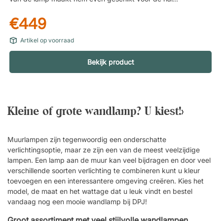
een bedlampje in de slaapkamer. Slim en slank ontwerp.
€449
Unieke lampenkap in verschillende materialen. Kantel
waarmee u het licht kunt richten. Zwart snoer van 2,5 m
Artikel op voorraad
meegeleverd. Muurbevestiging met ingebouwde schakelaar.
Bekijk product
Kleine of
grote wandlamp
? U kiest!>
Muurlampen zijn tegenwoordig een onderschatte
verlichtingsoptie, maar ze zijn een van de meest veelzijdige
lampen. Een lamp aan de muur kan veel bijdragen en door veel
verschillende soorten verlichting te combineren kunt u kleur
toevoegen en een interessantere omgeving creëren. Kies het
model, de maat en het wattage dat u leuk vindt en bestel
vandaag nog een
mooie wandlamp
bij DPJ!
Groot assortiment met veel stijlvolle wandlampen