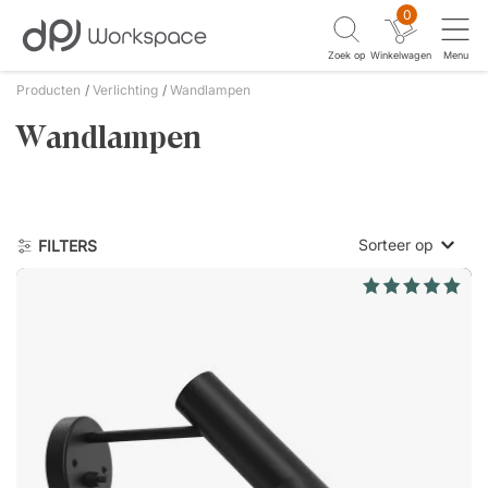
0
Zoek op
Winkelwagen
Menu
Producten
Verlichting
Wandlampen
Wandlampen
Sorteer op
FILTERS
Laagste prijs
Hoogste prijs
Nieuwste eer