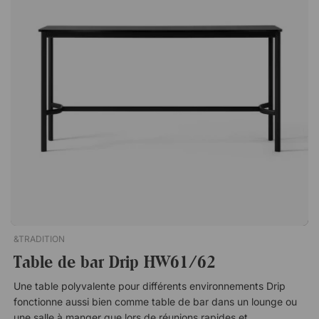
l’extérieur, mais fonctionne tout aussi bien en intérieur. Cela en
fait un choix flexible lorsque vous souhaitez réaménager ou
utiliser le même type de table dans différents espaces sans
contrainte. Piazza est une table de bar élégante qui peut être
utilisée aussi bien à l'intérieur qu'à l'extérieur. Le plateau de la
table présente une perforation décorative et pratique, qui
permet à l'eau et à la saleté de s'écouler facilement. Facile à
nettoyer. Adaptée à l'utilisation en extérieur.
&TRADITION
Table de bar Drip HW61/62
Une table polyvalente pour différents environnements Drip
fonctionne aussi bien comme table de bar dans un lounge ou
une salle à manger que lors de réunions rapides et de