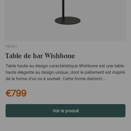
est une table de bar élégante dotée d'un plateau en stratifié
durable. La table haute convient aussi bien à la salle à manger
qu'à une table de réunion haute dans un bureau. Table haute -
parfaite comme table de projet ou dans la salle à manger.
Plateau de table en nanolaminé noir durable. Fabriquée à
partir de 80 % d'aluminium recyclé.
FROST
Table de bar Wishbone
Table haute au design caractéristique Wishbone est une table
haute élégante au design unique, dont le piètement est inspiré
de la forme d’un os à souhait. Cette forme distinctive donne à
la table une apparence moderne et expressive, ce qui en fait
€799
un élément naturel dans les environnements contemporains.
Le design a été créé par le studio de design danois
busk+hertzog, reconnu pour sa capacité à associer
fonctionnalité et lignes marquées. Piètement flexible pour un
Voir le produit
placement facile Le pied de la table est placé légèrement sur
le côté, ce qui offre une plus grande flexibilité dans
l’aménagement. Cette construction permet de placer