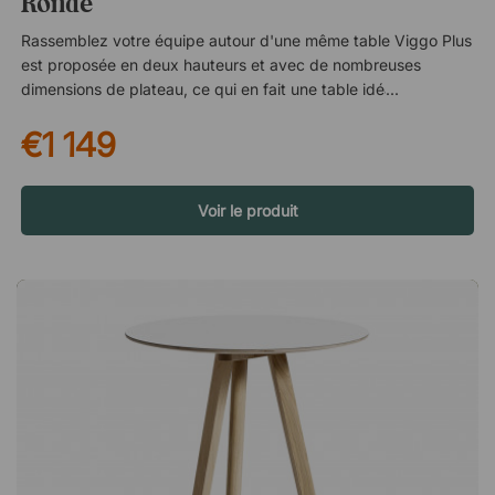
Ronde
Rassemblez votre équipe autour d'une même table Viggo Plus
est proposée en deux hauteurs et avec de nombreuses
dimensions de plateau, ce qui en fait une table idéale pour les
petites et grandes salles de réunion, ainsi que comme table de
€1 149
projet dans un espace de bureau ouvert. Parfait pour réunir
toute l’équipe ! Facile à nettoyer grâce au plateau en linoléum
résistant Le plateau est composé de panneaux de particules
recouverts d’un linoléum résistant avec une finition mate, et
Voir le produit
bordé d’un chant ABS au look contreplaqué élégant. Le
linoléum est un matériau très résistant aux rayures et facile à
entretenir. Rassemblez de nombreuses personnes autour
d’une seule et même table ! Selon les chaises que vous
choisissez pour la table, cette table peut accueillir jusqu’à 6
chaises. Nous recommandons de compter environ 65 cm de
largeur par chaise. Spécifications Plateau en panneau de
particules, linoléum et plastique ABS Piètement robuste en
métal thermolaqué Les plateaux de plus de 140 cm sont
divisés (ferrures de jonction incluses) La version de 90 cm de
hauteur convient aux tabourets de bar avec une hauteur