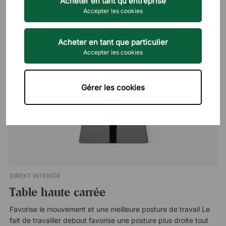
Acheter en tant qu'entreprise
bureau
assortis pour aménager les zones de réunion.
Le plus 
Accepter les cookies
Acheter en tant que particulier
Accepter les cookies
Gérer les cookies
DIREKT INTERIÖR
Table haute carrée
Favorise le mouvement et une meilleure posture de travail Le
fait de travailler debout favorise une posture plus droite tout