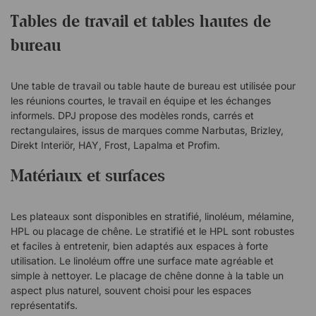
facilement la table près d’autres meubles sans que le
Tables de travail et tables hautes de
piètement ne gêne. Cela constitue une solution pratique dans
bureau
les espaces où l’on souhaite aménager efficacement et
optimiser l’utilisation de la surface. Adaptée aux
environnements de travail modernes Wishbone est un
Une table de travail ou table haute de bureau est utilisée pour
excellent choix pour les bureaux modernes, les espaces
les réunions courtes, le travail en équipe et les échanges
lounge ou les zones de réunion où l’on souhaite créer un
informels. DPJ propose des modèles ronds, carrés et
environnement plus dynamique et social. La hauteur de la
rectangulaires, issus de marques comme Narbutas, Brizley,
table la rend idéale pour des rencontres spontanées, des
Direkt Interiör, HAY, Frost, Lapalma et Profim.
échanges rapides ou comme point de rassemblement naturel
dans les bureaux ouverts. L’association de la fonctionnalité et
Matériaux et surfaces
du design fait de cette table un meuble à la fois pratique et
esthétique. Une table de bar moderne avec un pied décalé et
un support stable. Le design élégant avec le pied de table
Les plateaux sont disponibles en stratifié, linoléum, mélamine,
décalé permet de rapprocher un tabouret de bar de la table.
HPL ou placage de chêne. Le stratifié et le HPL sont robustes
et faciles à entretenir, bien adaptés aux espaces à forte
Facile à nettoyer Facile à monter
utilisation. Le linoléum offre une surface mate agréable et
simple à nettoyer. Le placage de chêne donne à la table un
aspect plus naturel, souvent choisi pour les espaces
représentatifs.