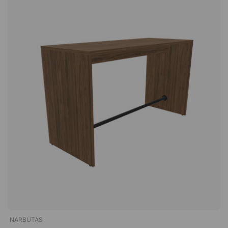
Plateau rond en stratifié résistant. Piètement robuste en métal
convient aussi bien aux petites qu'aux grandes salles de
thermolaqué. Design épuré et moderne.
réunion pour rassembler tous les participants autour d'une
même table. Veuillez noter que le plateau est scindé sur les
tables de plus de 240 centimètres de long. Faites de la place
pour toute l’équipe autour de la même table ! Nous avons
calculé la longueur dont vous avez besoin en fonction du
nombre de places que vous souhaitez. Nous comptons sur
une chaise d’environ 60–65 cm de largeur. 180 cm = 5–6
chaises. 220 cm = 6–8 chaises. 240 cm = 6–8 chaises. 280
cm = 8–10 chaises. 320 cm = 8–10 chaises. 420 cm = 12–14
chaises. 560 cm = 16–18 chaises.Viggo est une table de
réunion moderne avec un plateau en linoléum exclusif, un
design minimaliste. Une table élégante qui est disponible en
plusieurs tailles et qui convient aussi bien aux grandes qu'aux
petites pièces. Surface en linoléum durable. Des pieds évasés.
Design élégant avec un style moderne.
NARBUTAS