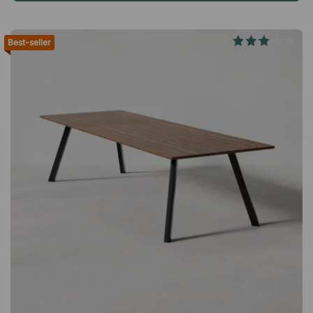
espaces lounge et aux bureaux en open space. La flexibilité
dans chaque détail Cette table haute se place facilement là où
elle est nécessaire à l’instant présent : au bureau, lors
Best-seller
d’événements ou dans des environnements de réunion
créatifs. Sa surface durable et résistante aux rayures garantit
qu’elle conserve son apparence soignée et élégante au fil du
temps. Avantages : Favorise une meilleure posture et une
meilleure circulation sanguine Surface particulièrement
résistante à l’usure et aux rayures Facile à déplacer et à
adapter selon les besoins Design intemporel qui s’intègre dans
tous les environnementsCette table haute de café minimaliste
se compose d'un plateau rond et d'une colonne ronde. Elle est
disponible en plusieurs tailles et couleurs, ce qui permet de
l'assortir facilement à d'autres éléments d'ameublement.
Plateau de table en stratifié durable. Pied colonne avec base
stable en acier. Design épuré disponible en plusieurs couleurs.
Le plateau de table est livré sans trous pré-percés.