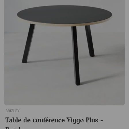
et de collaborer avec des collègues. Convient à de nombreux
environnements Nova High est aussi à l'aise dans les open
spaces que dans la salle de réunion ou la salle à manger du
bureau. Avec son design élégant, il ajoute un aspect sobre et
épuré à la pièce. Spécifications 25 mm MFC (mélaminé) avec
bord en ABS de 2 mm. Piètement peinture thermolaquée.
Patins en plastique avec réglage de la hauteur (+10 mm).Nova
High est une table haute au design élégant, avec une base
élancée qui lui confère une expression aérienne. Une table
parfaite pour le bureau, la salle à manger ou la salle de
réunion. Choisissez entre deux hauteurs différentes. Un design
minimaliste qui s'adapte à de nombreux environnements. Point
de rassemblement agréable pour une réunion ou une pause
café.
BRIZLEY
Table de conférence Viggo Plus -