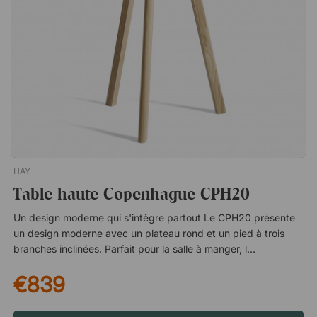
d’assise d’environ 64 cmViggo Plus est une table de
conférence élégante avec un plateau en linoléum exclusif et
un piètement en métal moderne. Disponible en plusieurs tailles
pour toutes les salles. Deux hauteurs et trois tailles Plateau
exclusif en linoléum mat Piètement en métal résistant Design
épuré et moderne
HAY
Table haute Copenhague CPH20
Un design moderne qui s'intègre partout Le CPH20 présente
un design moderne avec un plateau rond et un pied à trois
branches inclinées. Parfait pour la salle à manger, le salon ou
une petite salle de réunion. Plateau de table disponible en
€839
plusieurs modèles Le plateau de la table est constitué d'un
contreplaqué de 18 millimètres d'épaisseur recouvert de
linoléum, de stratifié ou de placage de chêne, et présente un