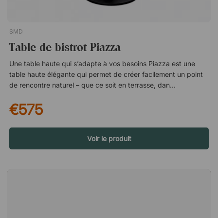
SMD
Table de bistrot Piazza
Une table haute qui s’adapte à vos besoins Piazza est une
table haute élégante qui permet de créer facilement un point
de rencontre naturel – que ce soit en terrasse, dans une salle
de pause ou à un poste de travail debout. Sa hauteur invite à
€575
des échanges rapides, à un café sur le pouce ou à des
moments plus détendus à plusieurs. Un design intelligent pour
le quotidien Le plateau perforé n’est pas seulement un détail
esthétique – il permet aussi à l’eau de pluie et à la saleté de
Voir le produit
s’écouler au lieu de rester sur la surface. Vous avez moins
besoin de l’essuyer et pouvez l’utiliser immédiatement, même
après une averse. Facile à garder propre Les matériaux et la
conception rendent la table facile à nettoyer, ce qui est idéal
dans les environnements très fréquentés. Elle reste soignée
avec un minimum d’effort, même en usage quotidien. Adaptée
à l’intérieur comme à l’extérieur Piazza est conçue pour