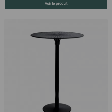
élégant bord biseauté dans la même finition que le
Voir le produit
piétement.CPH20 est une magnifique table de bar au design
moderne, avec des pieds angulaires en chêne massif et un
plateau rond. Une table durable qui s'adapte à de nombreux
types d'environnements. Pieds élégants en chêne massif.
Design moderne et aéré qui s'adapte à de nombreux
environnements. Plateau de table durable en linoléum, stratifié
ou placage.