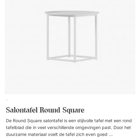
kantooromgevingen zonder onnodig ruimte in te nemen. Link
is een laptoptafeltje met een schuin onderstel, waardoor je het
eenvoudig dicht bij een zitmeubel schuift. Perfect voor lounge
of kantoor, voor je laptop of koffiekopje. Rond tafelblad en
gehoekte stalen standaard. Stijlvol, strak ontwerp voor
lounges en kantoortuinen. Gebruik als laptoptafel of
bijzettafel.
-
Salontafel Round Square
De Round Square salontafel is een stijlvolle tafel met een rond
tafelblad die in veel verschillende omgevingen past. Door het
duurzame materiaal voelt de tafel zich even goed thuis in de