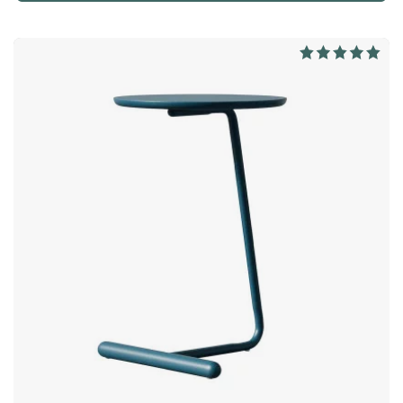
maken". Schwarzer was een jaar lang winnaar van The Design
Plus Award en blijft de designwereld charmeren met haar
gekke ideeën voor haar huidige kindermeubelbedrijf
RoomMate.Flower Mono van Swedese is een salontafel met
organische vormen en steelachtige poten. Een karakteristiek
ontwerp dat zowel op zichzelf mooi is als in groep geplaatst.
Mooie, luchtige vormgeving voor lounge en entree. Ontworpen
door Christine Schwarzer.