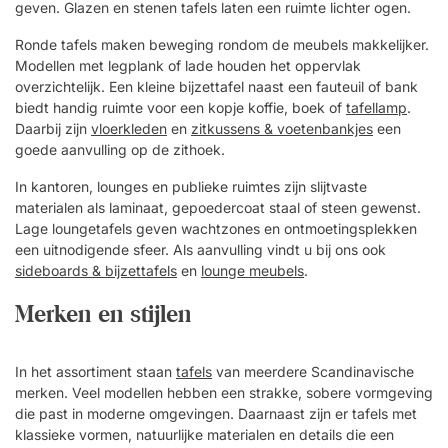
geven. Glazen en stenen tafels laten een ruimte lichter ogen.
Ronde tafels maken beweging rondom de meubels makkelijker.
Modellen met legplank of lade houden het oppervlak
overzichtelijk. Een kleine bijzettafel naast een fauteuil of bank
biedt handig ruimte voor een kopje koffie, boek of
tafellamp
.
Daarbij zijn
vloerkleden
en
zitkussens & voetenbankjes
een
goede aanvulling op de zithoek.
In kantoren, lounges en publieke ruimtes zijn slijtvaste
materialen als laminaat, gepoedercoat staal of steen gewenst.
Lage loungetafels geven wachtzones en ontmoetingsplekken
een uitnodigende sfeer. Als aanvulling vindt u bij ons ook
sideboards & bijzettafels
en
lounge meubels
.
Merken en stijlen
In het assortiment staan
tafels
van meerdere Scandinavische
merken. Veel modellen hebben een strakke, sobere vormgeving
die past in moderne omgevingen. Daarnaast zijn er tafels met
klassieke vormen, natuurlijke materialen en details die een