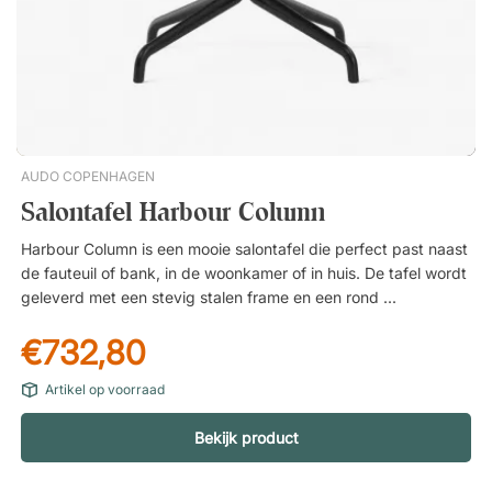
AUDO COPENHAGEN
Salontafel Harbour Column
Harbour Column is een mooie salontafel die perfect past naast
de fauteuil of bank, in de woonkamer of in huis. De tafel wordt
geleverd met een stevig stalen frame en een rond en ruim
tafelblad. Massief stalen frame. Tafelblad in Kunis Breccia
€732,80
steen. Modern design.
Artikel op voorraad
Bekijk product