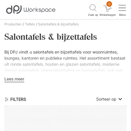
0
Zoek op
Winkelwagen
Menu
Producten
Tafels
Salontafels & bijzettafels
Salontafels & bijzettafels
Bij DPJ vindt u salontafels en bijzettafels voor woonruimtes,
lounges, kantoren en publieke ruimtes. Het assortiment bestaat
uit ronde salontafels, houten en glazen salontafels, moderne
design salontafels, kleine bijzettafels en loungetafels, ook met
opbergruimte, lade of legplank.
Lees meer
Wij voeren modellen van
Audo Copenhagen
,
HAY
,
Warm
Nordic
,
Swedese
,
Lammhults
,
Stua
,
Mater
,
Inoff
en
&tradition
in
Sorteer op
FILTERS
materialen als hout, laminaat, metaal, glas en steen.
Laagste prijs
Hoogste prijs