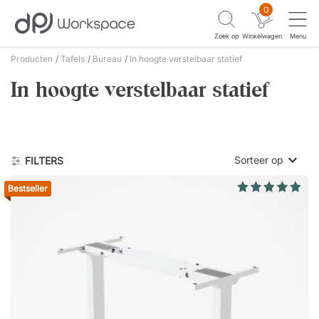
0
Zoek op
Winkelwagen
Menu
Producten
Tafels
Bureau
In hoogte verstelbaar statief
In hoogte verstelbaar statief
Sorteer op
FILTERS
Bestseller
Laagste prijs
Hoogste prijs
Nieuwste eerst