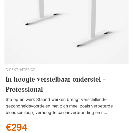
DIREKT INTERIÖR
In hoogte verstelbaar onderstel -
Professional
Sta op en werk Staand werken brengt verschillende
gezondheidsvoordelen met zich mee, zoals verbeterde
bloedsomloop, verhoogde calorieverbranding en minder pijn in
rug, nek en schouders. Een in hoogte verstelbaar bureau is
€294
daarom een slimme keuze als je fit wilt blijven terwijl je werkt.
Staand verbrand je ongeveer: 45 calorieën extra per uur 1800