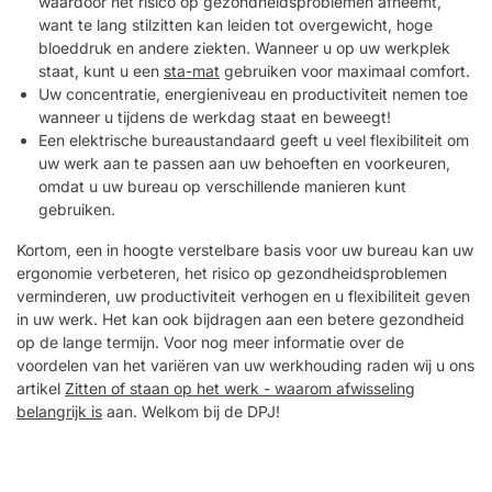
waardoor het risico op gezondheidsproblemen afneemt,
Traploze, elektrische hoogteverstelling. Stevige en duurzame
want te lang stilzitten kan leiden tot overgewicht, hoge
constructie. Twee krachtige en stille motoren. Drie
bloeddruk en andere ziekten. Wanneer u op uw werkplek
geheugenstanden en automatische botsingsbeveiliging.
staat, kunt u een
sta-mat
gebruiken voor maximaal comfort.
Handige bedieningsknop inbegrepen.
Uw concentratie, energieniveau en productiviteit nemen toe
wanneer u tijdens de werkdag staat en beweegt!
Een elektrische bureaustandaard geeft u veel flexibiliteit om
uw werk aan te passen aan uw behoeften en voorkeuren,
omdat u uw bureau op verschillende manieren kunt
gebruiken.
Kortom, een in hoogte verstelbare basis voor uw bureau kan uw
ergonomie verbeteren, het risico op gezondheidsproblemen
verminderen, uw productiviteit verhogen en u flexibiliteit geven
in uw werk. Het kan ook bijdragen aan een betere gezondheid
op de lange termijn. Voor nog meer informatie over de
voordelen van het variëren van uw werkhouding raden wij u ons
artikel
Zitten of staan op het werk - waarom afwisseling
belangrijk is
aan. Welkom bij de DPJ!