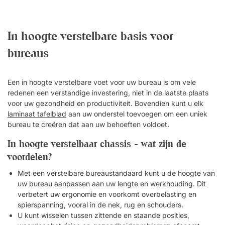
ons frame bouw je eenvoudig je eigen in hoogte verstelbare
bureau. Het frame is geschikt voor bladen tussen 60–80 cm
breed en 120–200 cm lang. Hoogteverstelling met laag
In hoogte verstelbare basis voor
geluidsniveau Het frame is uitgerust met een motor die stil en
bureaus
soepel werkt, zodat je de hoogte zo vaak kunt aanpassen als
je wilt. Het zorgt er ook voor dat het bureau stabiel staat en
tot 160 kg kan dragen. Snelle en eenvoudige montage De
Een in hoogte verstelbare voet voor uw bureau is om vele
montage duurt slechts 10–15 minuten met de meegeleverde
redenen een verstandige investering, niet in de laatste plaats
handleiding. Je hebt geen speciale voorkennis nodig, en als je
voor uw gezondheid en productiviteit. Bovendien kunt u elk
hulp nodig hebt, staan wij altijd klaar om je vragen te
laminaat tafelblad
aan uw onderstel toevoegen om een uniek
beantwoorden. Let op! Blad niet inbegrepen. Specificaties
bureau te creëren dat aan uw behoeften voldoet.
Frame Hoogteverstelling via bedieningspaneel onder het
In hoogte verstelbaar chassis - wat zijn de
bureaublad. Stevig metaal. Poedercoating met geharde
afwerking. Verstelbare breedte: 114,5–174 cm. Gecertificeerd
voordelen?
volgens NEN-EN 527. Global GreenTag-gecertificeerd. IGR-
Met een verstelbare bureaustandaard kunt u de hoogte van
gecertificeerd. Motoren 2 stille motoren. Hefvermogen 160 kg.
uw bureau aanpassen aan uw lengte en werkhouding. Dit
Ingekapseld voor extra veiligheid.Premium is ons meest
verbetert uw ergonomie en voorkomt overbelasting en
geavanceerde onderstel met krachtige motoren,
spierspanning, vooral in de nek, rug en schouders.
botsingsbescherming en geheugenfunctie. Combineer met
U kunt wisselen tussen zittende en staande posities,
elke tafelblad. Geschikt voor tafelbladen van 120–200 cm.