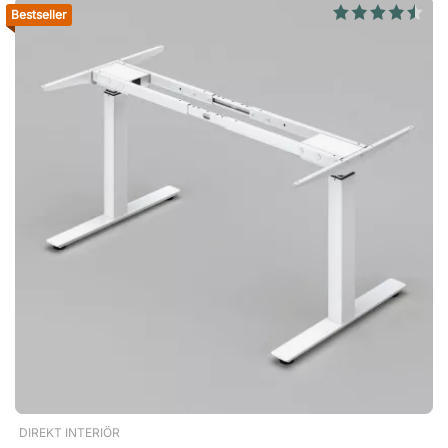
in een unieke kleur gevonden. Met ons onderstel kun je
Bestseller
eenvoudig je eigen in hoogte verstelbare bureau bouwen. Het
onderstel is geschikt voor tafelbladen met een breedte van
70–80 cm en een lengte van 120–200 cm. Snel en eenvoudig
te monteren Met de meegeleverde montagehandleiding
monteer je het onderstel in slechts 10–15 minuten, zonder
enige voorkennis. Bij vragen staan we natuurlijk klaar om te
helpen. Let op! Tafelblad niet inbegrepen. Specificatie
Onderstel Verstelbaar met zwengel Poedercoating met
duurzame afwerkingStandard is een handig in hoogte
verstelbaar onderstel met handzwengel. Combineer met een
tafelblad naar uw keuze voor een betaalbaar en ergonomisch
bureau! Geschikt voor tafelbladen van 120–200 cm. Stabiele
en duurzame constructie. Eenvoudig in hoogte verstelbaar
zonder stroom.
DIREKT INTERIÖR