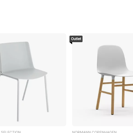
Outlet
 SELECTION
NORMANN COPENHAGEN