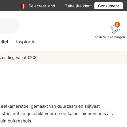
Selecteer land
Zakelijke klant
Consument
0
Log in
Winkelwagen
tlet
Inspiratie
rzending vanaf €200
e eetkamerstoel gemaakt van duurzaam en slijtvast
e stoel net zo geschikt voor de eetkamer binnenshuis als
tuin buitenshuis.