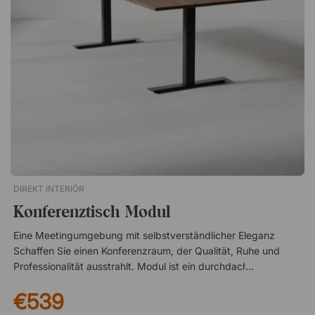
Gefüllt mit schallabsorbierender Steinwolle
Rahmenkonstruktion aus Massivholz Gepolstert mit dem Stoff
Malmo New und Lars von Davis (100% Polyester) Schwarze
Tischbeschläge inklusive Höhe der Trennwand über der
Tischplatte: 50 cm Zertifikate EN 1023 und EN 354 EPD
(Umweltproduktdeklaration) Möbelfakta Maße der
HalterungDie Modea Tischtrennwand bietet exzellente
Schalldämmung und schafft die nötige Privatsphäre für Top-
Leistungen. Entwickelt zur Optimierung der Arbeitsumgebung!
Effektive Schalldämpfung für mehr Fokus Schnelle Montage
mit mitgelieferten Beschlägen Passend für Tische von 70 bis
200 cm Kostenloser Versand und 10 Jahre Garantie
DIREKT INTERIÖR
Konferenztisch Modul
Eine Meetingumgebung mit selbstverständlicher Eleganz
Schaffen Sie einen Konferenzraum, der Qualität, Ruhe und
Professionalität ausstrahlt. Modul ist ein durchdachter
Konferenztisch mit zeitlosem Design, bei dem klare Linien auf
€539
raffinierte Schlichtheit treffen. Ein Möbelstück, das über die
Zeit Bestand hat – und das sich mit sorgfältig ausgewählten