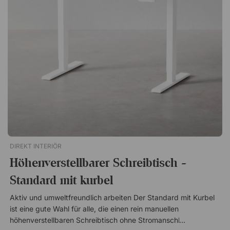
braunem Kunstleder. Die verchromten Details bilden einen
stilvollen Kontrast zum Kunstleder und verleihen dem Stuhl
eine anspruchsvolle Note. Zusammen mit der einfachen
Bedienung eignet sich Nevo ideal für das Homeoffice oder den
Konferenzraum.Der Bürostuhl Nevo vereint Stil und Funktion
mit hoher Lehne, Synchronmechanik und Bezug in Lederoptik
– perfekt fürs Homeoffice und den Konferenzraum! Sitzfläche
aus Kunstleder mit stilvoller Kreuzsteppung Arretierbare
Wippfunktion Hohe Rückenlehne mit Griff auf der Rückseite
Verchromtes Drehgestell mit 5 Rollen Verchromte Armlehnen,
teilweise mit Kunstleder gepolstert
DIREKT INTERIÖR
Höhenverstellbarer Schreibtisch -
Standard mit kurbel
Aktiv und umweltfreundlich arbeiten Der Standard mit Kurbel
ist eine gute Wahl für alle, die einen rein manuellen
höhenverstellbaren Schreibtisch ohne Stromanschluss suchen.