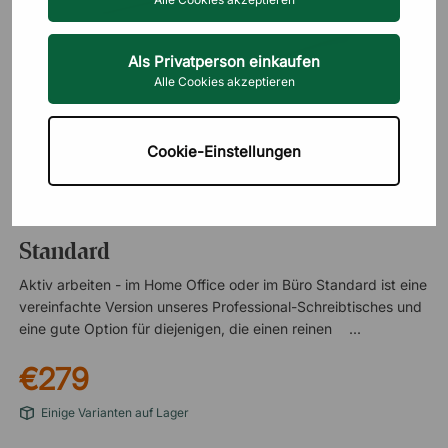
Als Privatperson einkaufen
Alle Cookies akzeptieren
Cookie-Einstellungen
DIREKT INTERIÖR
Höhenverstellbarer Schreibtisch -
Standard
Aktiv arbeiten - im Home Office oder im Büro Standard ist eine
vereinfachte Version unseres Professional-Schreibtisches und
eine gute Option für diejenigen, die einen reinen
höhenverstellbaren Schreibtisch wünschen. Mit seinen
€279
grundlegenden Funktionen eignet sich Standard
gleichermaßen für den Einsatz zu Hause oder im einfacheren
Einige Varianten auf Lager
Büro, wo es das aktive Arbeiten erleichtert. Mehr Energie
durch Bewegung bei der Arbeit Der Wechsel zwischen Stehen