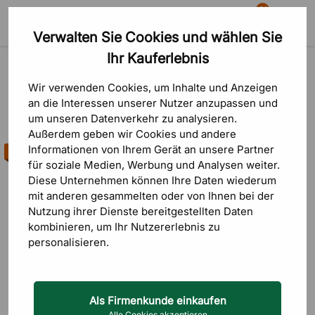
81
Verwalten Sie Cookies und wählen Sie
Suche
Warenkorb
Menü
Ihr Kauferlebnis
Marken
Direkt Interiör
Direkt Interiör
Wir verwenden Cookies, um Inhalte und Anzeigen
an die Interessen unserer Nutzer anzupassen und
um unseren Datenverkehr zu analysieren.
Sortierung
FILTRERA
Außerdem geben wir Cookies und andere
Informationen von Ihrem Gerät an unsere Partner
Bestseller
Geringster Pr
für soziale Medien, Werbung und Analysen weiter.
Diese Unternehmen können Ihre Daten wiederum
Höchster Pre
mit anderen gesammelten oder von Ihnen bei der
Nutzung ihrer Dienste bereitgestellten Daten
Neueste zuer
kombinieren, um Ihr Nutzererlebnis zu
personalisieren.
Als Firmenkunde einkaufen
Alle Cookies akzeptieren