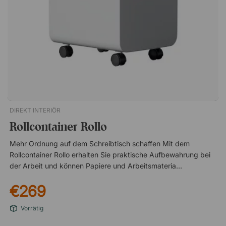
Aufbewahrung mit Zentralverschluss Schlichtes und zeitloses
Design 10 Jahre Garantie
DIREKT INTERIÖR
Rollcontainer Rollo
Mehr Ordnung auf dem Schreibtisch schaffen Mit dem
Rollcontainer Rollo erhalten Sie praktische Aufbewahrung bei
der Arbeit und können Papiere und Arbeitsmaterialien
problemlos verstauen, die leicht Unordnung auf dem
€269
Schreibtisch verursachen. Die Schubladen des Containers sind
abschließbar, sodass Sie Ihre Sachen sicher verstauen
Vorrätig
können, wenn Sie Ihren Arbeitsplatz verlassen.Der
Rollcontainer Rollo ist die smarte Lösung für ein organisiertes