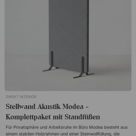
geliefert Schubladen mit einer 48,5 cm TiefeModea ist eine
durchdachte Serie von Büro-Aufbewahrung, die schlichtes
Design mit hoher Funktionalität verbindet. Vielseitig und
preiswert – ideal fürs moderne Büro! Wird montiert geliefert
Robust und pflegeleicht. Dank abschließbaren Rollen leicht zu
bewegen Garantiert sichere Aufbewahrung mit
Zentralverschluss Schlichtes und zeitloses Design 10 Jahre
Garantie
DIREKT INTERIÖR
Stellwand Akustik Modea -
Komplettpaket mit Standfüßen
Für Privatsphäre und Arbeitsruhe im Büro Modea besteht aus
einem stabilen Holzrahmen und einer Steinwollfüllung, die