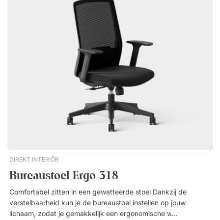
lounge of tijdens een evenement. Bevordert een betere
houding en verhoogde circulatie. Extra duurzaam en
krasbestendig. Flexibele plaatsing – eenvoudig te verplaatsen
en aan te passen. Tijdloos ontwerp dat in elke omgeving past.
DIREKT INTERIÖR
Bureaustoel Ergo 318
Comfortabel zitten in een gewatteerde stoel Dankzij de
verstelbaarheid kun je de bureaustoel instellen op jouw
lichaam, zodat je gemakkelijk een ergonomische werkhouding