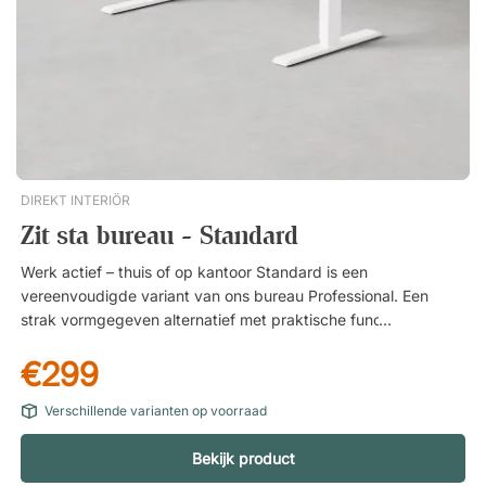
DIREKT INTERIÖR
Zit sta bureau - Standard
Werk actief – thuis of op kantoor Standard is een
vereenvoudigde variant van ons bureau Professional. Een
strak vormgegeven alternatief met praktische functies dat net
zo goed werkt in het thuiskantoor als op de werkplek. Met een
€299
in hoogte verstelbaar bureau kun je eenvoudig van
werkhouding wisselen en je energieniveau de hele dag op peil
Verschillende varianten op voorraad
houden. Meer energie door beweging tijdens het werk
Urenlang in dezelfde zittende houding zitten is belastend voor
Bekijk product
het lichaam. Door af te wisselen tussen zittend en staand