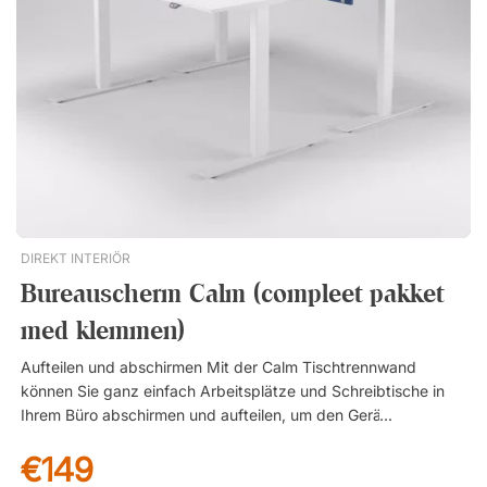
Inclusief lampvoet en klembevestiging. Twee scharnierpunten
die afzonderlijk kunnen worden versteld om de lamp
eenvoudig te positioneren. Kantel de lampkop om het licht te
richten. Schakel tussen drie verschillende kleurtemperaturen.
LED-lamp inbegrepen.
DIREKT INTERIÖR
Bureauscherm Calm (compleet pakket
med klemmen)
Aufteilen und abschirmen Mit der Calm Tischtrennwand
können Sie ganz einfach Arbeitsplätze und Schreibtische in
Ihrem Büro abschirmen und aufteilen, um den Geräuschpegel
zu reduzieren und für mehr Ruhe zu sorgen. Die Trennwand
€149
wird mit passenden Tischhalterungen in einem preiswerten
Komplettpaket geliefert und verfügt nach Montage an der