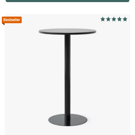
verzonken handgrepen Dankzij de praktische schuifdeuren is
Modea ideaal voor kleinere kantoren en vergaderruimtes waar
u ruimte moet besparen. De verzonken handgrepen dragen
Bestseller
ook bij aan het strakke uiterlijk van de kast en maken het
openen en sluiten van de kast eenvoudig door hun
eenvoudige ontwerp. Gevoelige werkmaterialen opbergen De
Modea is uitgerust met een sleutelslot, zodat u gevoelige
documenten en persoonlijke bezittingen kunt opbergen. U
hoeft zich dus geen zorgen te maken dat u uw spullen 's
nachts of tijdens kantoorevenementen in de kast laat liggen.
Specificatie Ingelaten handgrepen. Afsluitbaar – 2 sleutels
inbegrepen. Wordt ongemonteerd geleverd.Modea is een
doordachte collectie kantooropbergmeubels die strak design
combineert met hoge functionaliteit. Een veelzijdige en
betaalbare keuze voor het moderne kantoor! Slijtvast en
onderhoudsvriendelijk. Veilige opberging dankzij een
sleutelslot. Stijlvol en tijdloos ontwerp. Altijd 10 jaar garantie.