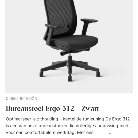
de stoel een verfijnde uitstraling.Dit, samen met de
Motoren 3 stille motoren. Hefvermogen: 240 kg. Ingepakt
eenvoudige functies van de stoel, maakt Nevo perfect
voor extra veiligheid. Bureaublad 22 mm dikke spaanplaat
geschikt voor bijvoorbeeld het thuiskantoor of de
met hoge dichtheid. Slijtvast laminaat in meerdere
vergaderruimte.Bureaustoel Nevo combineert stijl en comfort
uitvoeringen. Gelamineerd aan beide zijden. Kan links of
met een hoge rugleuning, kniekantelmechanisme en
rechts gemonteerd worden. Gemakkelijk schoon te houden.
kunstleren bekleding – voor thuiskantoor en vergaderruimte.
Wordt geleverd zonder voorgeboorde gaten.Premium is ons
Zitvlak van kunstleer met stijlvolle dwarstiksels.
meest geavanceerde zit sta hoekbureau. Uitgerust met drie
Vergrendelbare schommelfunctie. Hoge rugleuning met een
ultrastille motoren, een slimme geheugenfunctie en
handig handvat aan de achterkant. Verchroomd
automatische botsingsbeveiliging. Premiumkwaliteit voor een
draaionderstel met 5 wielen. Verchroomde armleuningen,
aantrekkelijke prijs. Meer dan 100.000 tevreden gebruikers!
gedeeltelijk bekleed met kunstleer.
Uiterst stil met drie krachtige motoren. Drie geheugenstanden
en automatische botsingsbeveiliging. Omkeerbaar bureaublad
voor linker- of rechteropstelling. Altijd 12 jaar garantie.
DIREKT INTERIÖR
Bureaustoel Ergo 312 - Zwart
Optimaliseer je zithouding – kantel de rugleuning De Ergo 312
is een van onze bureaustoelen die volledige aanpassing biedt
voor een comfortabelere werkdag. Met een