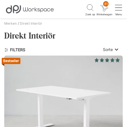
81
Zoek op
Winkelwagen
Menu
Merken
Direkt Interiör
Direkt Interiör
Sorte
FILTERS
Bestseller
Laagste p
Hoogste 
Nieuwste