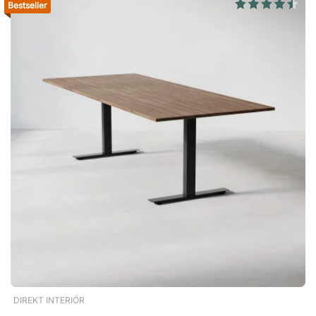
Bestseller
geleverd zonder voorgeboorde gaten voor de standaard en
heeft aan beide zijden laminaat. U kiest dus zelf of het bureau
links- of rechtshoekig is en kunt uw bureau dus aanpassen
aan de ruimte waarin u zit. Eenvoudig gemonteerd in 10-15
minuten Lees de duidelijke montage-instructies die bij uw
bureau worden geleverd, er is geen voorkennis vereist. Als u
vragen heeft, helpen wij u natuurlijk graag. Specificatie
Standaard Sterk en stabiel metaal. Poedercoating en gehard
oppervlak. Tafelblad Spaanplaat met hoge dichtheid.
Duurzaam laminaat in verschillende afwerkingen. Gelamineerd
aan beide zijden. Gemakkelijk schoon te houden.Een
hoekbureau met vast onderstel voor jou die meerdere
schermen hebt of gewoon veel ruimte wenst. Het ruime
tafelblad kan in beide richtingen worden gedraaid. Tafelblad
van duurzaam laminaat. Stevig onderstel van robuust metaal.
Gemakkelijk in elkaar te zetten. 10 jaar garantie. Meer dan
100.000 exemplaren verkocht.
DIREKT INTERIÖR