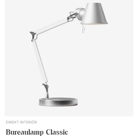
voor extra ondersteuning van armen en schouders. Ontlast uw
armen en schouders De ergonomische, 4D-armleuningen zijn
in hoogte, breedte en diepte verstelbaar, zodat u altijd de
optimale positie voor uw lichaam kunt vinden. Door ervoor te
zorgen dat de armleuningen gelijk liggen met het tafelblad en
dat uw ellebogen in een hoek van 90 graden staan, krijgt u
effectieve verlichting voor uw armen en schouders.
Specificatie Zit- en schommelfunctie Gewatteerde netzitting
en rugleuning. Verstelbare zwaaihaak (in hoogte). Verstelbare
zitdiepte van 4 cm. Synchrone tuimelaar met 4
vergrendelingsposities. Armleuningen Vergrendelbare 4D
armleuningen. Verstelbaar in hoogte, breedte en diepte.
Voetsteun en gaskolom Verchroomde gas kolom. Voetsteunen
in zwart nylon. Bekleding Zwart nylon. 100.000 martindale.
Overig Gecertificeerd volgens EN 1335-norm. GREENGUARD
Gold-gecertificeerd.Ergo 317 biedt geavanceerde
functionaliteit met alle ergonomische instellingen voor een
zitervaring op maat. Geniet van maximaal comfort en
DIREKT INTERIÖR
ondersteuning gedurende de dag! Geavanceerde ergonomie
Bureaulamp Classic
tegen een concurrerende prijs. Ergonomische aanpassingen