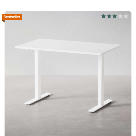
werken doe je je lichaam een groot plezier – betere
bloedsomloop, hogere calorieverbranding en minder pijn in rug
en nek. Met een in hoogte verstelbaar bureau beweeg je
Bestseller
moeiteloos gedurende de dag en verbeter je tegelijkertijd je
welzijn. Wist je dat je alleen door staand te werken ongeveer
verbrandt: 45 extra calorieën per uur 1800 calorieën extra per
werkweek 80.000 calorieën extra per jaar (dat staat gelijk aan
zo’n 10 marathons!) Voorkom krassen en lastig schoonmaken
Het bureaublad is licht en gemaakt van spaanplaat met hoge
dichtheid, voorzien van een duurzame laminaatlaag. Deze
maakt het blad bestand tegen krassen en eenvoudig schoon
te houden. Een vochtige doek is genoeg om koffievlekken,
stof en kruimels weg te vegen. In 15 minuten gebruiksklaar
Met de duidelijke montagehandleiding staat je in hoogte
verstelbare bureau in een mum van tijd klaar. Ervaring is niet
nodig, en natuurlijk staan wij voor je klaar als je vragen hebt.
Specificatie Onderstel Hoogteverstelling via bedieningspaneel
onder het bureaublad. Poedercoating met geharde afwerking.
Gecertificeerd met Global GreenTag. IGR-gecertificeerd. Motor
1 motor. Hefvermogen 50 kg. Bureaublad Spaanplaat met
hoge dichtheid. Slijtvast laminaat in meerdere uitvoeringen.