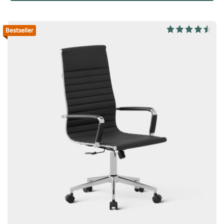
nek. Kies je voor een in hoogte verstelbaar hoekbureau, dan
kun je efficiënt werken én goed voor je lichaam zorgen.
Staand verbrand je ongeveer 45 extra calorieën per uur, wat
Bestseller
neerkomt op 1800 calorieën per week en maar liefst 80.000
calorieën per jaar – dat staat gelijk aan 10 marathons! Maak je
werkdag eenvoudiger met de praktische geheugenfunctie
Dankzij de slimme geheugenfunctie kun je drie hoogtes
opslaan. Zo kun je het bureau snel instellen op jouw
voorkeuren zonder telkens opnieuw de hoogte te moeten
aanpassen – snel en eenvoudig! Voorkom schade met
automatische botsingsbeveiliging Het geavanceerde onderstel
heeft een ingebouwd botsingsdetectiesysteem dat direct
opmerkt wanneer iets het verstellen van de hoogte blokkeert.
In dat geval stopt het bureau automatisch om schade aan het
bureau of de omgeving te voorkomen. Stel de hoogte
geruisloos in Het onderstel is voorzien van drie stille motoren,
elk veilig weggewerkt in een van de poten. Zo kun je zo vaak
als je wilt de hoogte aanpassen zonder je omgeving te storen.
Het onderstel draagt tot 240 kg, wat zorgt voor uitstekende
stabiliteit. Houd het bureaublad netjes, vrij van krassen en vuil
Het bureaublad is gemaakt van spaanplaat met hoge