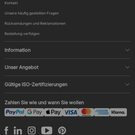
Kontakt
Unsere häufig gestellten Fragen
Rücksendungen und Reklamationen
Bestellung verfolgen
Information
Datenschutz
Unser Angebot
AGB und Widerruf
Büroplanung
Beliebte Seiten
Gültige ISO-Zertifizierungen
Projekte, Angebote & Montage
Impressum
ISO 9001
Akustik und Lärmprobleme
Zahlen Sie wie und wann Sie wollen
News und Artikel
ISO 14001
Montage
ISO 45001