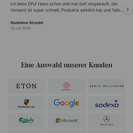
Ich liebe DPJ! Habe schon drei mal dort eingekauft, der
Versand ist super schnell, Produkte wirklich top und falls
es mal Probleme gibt, ist der Kundenservice super
verlässlich.
Madeleine Alizadeh
22 Juli 2026
Eine Auswahl unserer Kunden