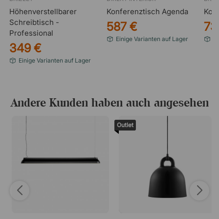
Höhenverstellbarer
Konferenztisch Agenda
Konf
Schreibtisch -
587 €
73
Professional
Einige Varianten auf Lager
Ei
349 €
Einige Varianten auf Lager
Andere Kunden haben auch angesehen
Outlet