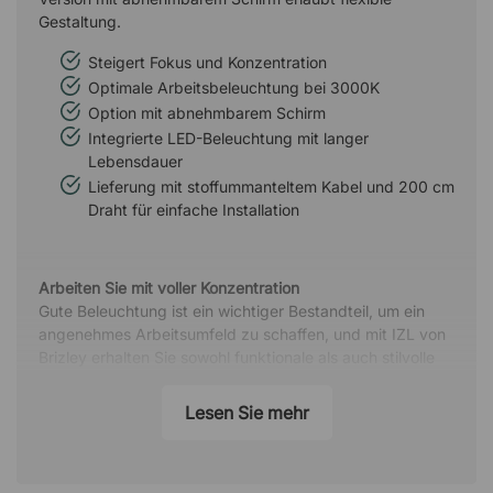
Gestaltung.
Steigert Fokus und Konzentration
Optimale Arbeitsbeleuchtung bei 3000K
Option mit abnehmbarem Schirm
Integrierte LED-Beleuchtung mit langer
Lebensdauer
Lieferung mit stoffummanteltem Kabel und 200 cm
Draht für einfache Installation
Arbeiten Sie mit voller Konzentration
Gute Beleuchtung ist ein wichtiger Bestandteil, um ein
angenehmes Arbeitsumfeld zu schaffen, und mit IZL von
Brizley erhalten Sie sowohl funktionale als auch stilvolle
Bürobeleuchtung. Die längliche Form der Lampe eignet
sich perfekt zum Aufhängen über einem Konferenztisch,
Lesen Sie mehr
da sie eine größere Fläche ausleuchtet, während das
kaltweiße Licht effektiv ist, um die Konzentration zu
fördern.