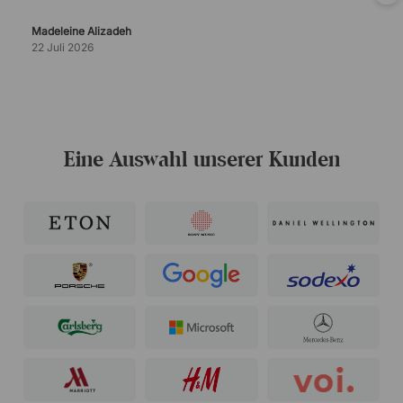
es mal Probleme gibt, ist der Kundenservice super
verlässlich.
Madeleine Alizadeh
22 Juli 2026
Eine Auswahl unserer Kunden