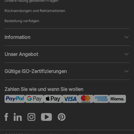
Unsere häufig gestellten Fragen
Rücksendungen und Reklamationen
Bestellung verfolgen
Information
Datenschutz
Unser Angebot
AGB und Widerruf
Büroplanung
Beliebte Seiten
Gültige ISO-Zertifizierungen
Projekte, Angebote & Montage
Impressum
ISO 9001
Akustik und Lärmprobleme
Zahlen Sie wie und wann Sie wollen
News und Artikel
ISO 14001
Montage
ISO 45001