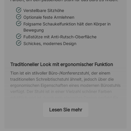
Verstellbare Sitzhöhe
Optionale feste Armlehnen
Folgsame Schaukelfunktion hält den Körper in
Bewegung
Fußstütze mit Anti-Rutsch-Oberfläche
Schickes, modernes Design
Traditioneller Look mit ergonomischer Funktion
Tion ist ein stilvoller Büro-/Konferenzstuhl, der einem
traditionellen Schreibtischstuhl ähnelt, jedoch über die
ergonomischen Eigenschaften eines modernen Bürostuhls
verfügt. Der Stuhl ist in einer Vielzahl schöner Farben
erhältlich und ist durch sein elegantes Design perfekt für
Büros mit luftiger Atmosphäre.
Lesen Sie mehr
In Bewegung bleiben und das Verletzungsrisiko
verringern
Genau wie alle HÅG-Stühle ist der Tion mit einer flexiblen