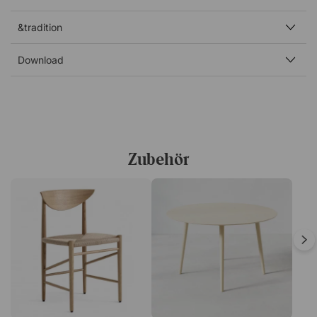
Verner Panton, geboren 1926 in Kopenhagen, war ein
dänischer Innenarchitekt und Farbtheoretiker. Er studierte
&tradition
an der Kunstakademie in Kopenhagen und arbeitete ein
paar Jahre im Zeichenbüro von Arne Jacobsen, bevor er
Download
1955 sein eigenes Büro gründete. Panton ist vor allem für
seine inspirierende und farbenfrohe Persönlichkeit
bekannt, die sich spürbar in seinen Arbeiten
widerspiegelt. Er zählt zu den bedeutendsten und
innovativsten Designern der zweiten Hälfte des 20.
Jahrhunderts. Viele seiner bekanntesten Werke werden
Zubehör
seit Jahrzehnten ohne Unterbrechung produziert, und
seine unkonventionellsten Kreationen wurden mit
unzähligen Preisen ausgezeichnet.