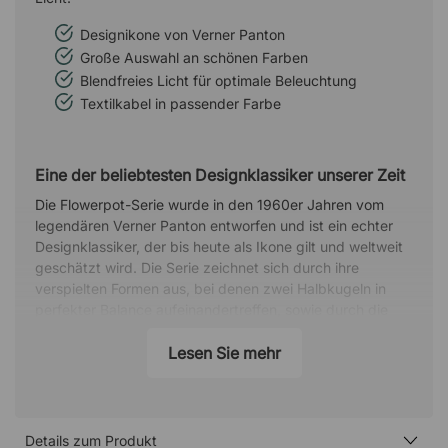
Designikone von Verner Panton
Große Auswahl an schönen Farben
Blendfreies Licht für optimale Beleuchtung
Textilkabel in passender Farbe
Eine der beliebtesten Designklassiker unserer Zeit
Die Flowerpot-Serie wurde in den 1960er Jahren vom
legendären Verner Panton entworfen und ist ein echter
Designklassiker, der bis heute als Ikone gilt und weltweit
geschätzt wird. Die Serie zeichnet sich durch ihre
verspielten Formen aus, bei denen zwei Halbkugeln in
perfekter Balance aufeinandertreffen, sowie durch die
große Auswahl an schönen Farben. Egal ob
Pendelleuchte, Tisch- oder Stehleuchte – diese Lampe
Lesen Sie mehr
hinterlässt stets einen zeitlosen Eindruck und passt in
jede Einrichtung.
Über den Designer - Verner Panton
Details zum Produkt