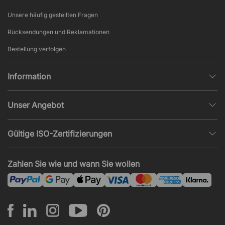
Unsere häufig gestellten Fragen
Rücksendungen und Reklamationen
Bestellung verfolgen
Information
Datenschutz
Unser Angebot
AGB und Widerruf
Büroplanung
Beliebte Seiten
Gültige ISO-Zertifizierungen
Projekte, Angebote & Montage
Impressum
ISO 9001
Akustik und Lärmprobleme
Zahlen Sie wie und wann Sie wollen
News und Artikel
ISO 14001
Montage
ISO 45001