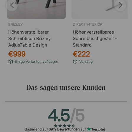
BRIZLEY
DIREKT INTERIÖR
Höhenverstellbarer
Höhenverstellbares
Schreibtisch Brizley
Schreibtischgestell -
AdjusTable Design
Standard
€999
€222
Einige Varianten auf Lager
Vorrätig
Das sagen unsere Kunden
4.5
/5
Basierend auf
3919 Bewertungen
auf