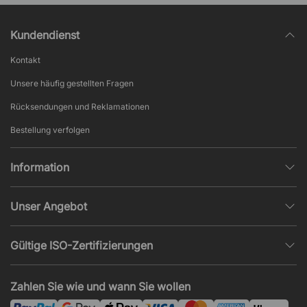
Kundendienst
Kontakt
Unsere häufig gestellten Fragen
Rücksendungen und Reklamationen
Bestellung verfolgen
Information
Datenschutz
Unser Angebot
AGB und Widerruf
Büroplanung
Beliebte Seiten
Gültige ISO-Zertifizierungen
Projekte, Angebote & Montage
Impressum
ISO 9001
Akustik und Lärmprobleme
Zahlen Sie wie und wann Sie wollen
News und Artikel
ISO 14001
Montage