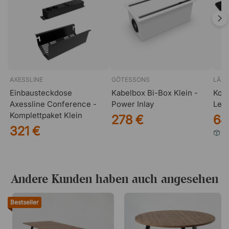
(Verbindungsbeschläge im Lieferumfang enthalten)
Die 90 cm hohe Tischvariante ist passend für
Barhocker mit einer Sitzhöhe von ca. 64 cm
AXESSLINE
GÖTESSONS
LÄD
Einbausteckdose
Kabelbox Bi-Box Klein -
Kon
Axessline Conference -
Power Inlay
Led
Komplettpaket Klein
278 €
64
321 €
Ei
Andere Kunden haben auch angesehen
Bestseller