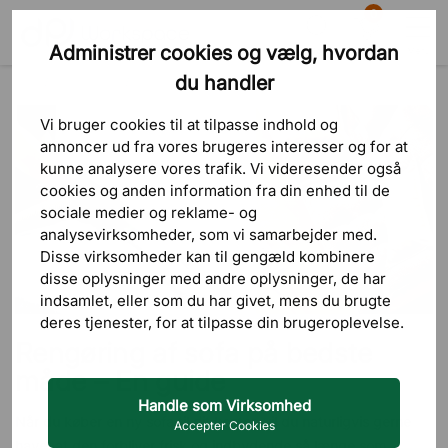
0
Administrer cookies og vælg, hvordan
Søg
Indkøbskurv
Menu
du handler
Blog
Vejledninger
Rengøring af sofa på bedste måde – En guide
Vi bruger cookies til at tilpasse indhold og
annoncer ud fra vores brugeres interesser og for at
kunne analysere vores trafik. Vi videresender også
cookies og anden information fra din enhed til de
sociale medier og reklame- og
analysevirksomheder, som vi samarbejder med.
Disse virksomheder kan til gengæld kombinere
disse oplysninger med andre oplysninger, de har
indsamlet, eller som du har givet, mens du brugte
deres tjenester, for at tilpasse din brugeroplevelse.
Rengøring af sofa på bedste
måde – En guide
Handle som Virksomhed
Når du køber en ny sofa til dit kontor, vil du naturligvis gerne
Accepter Cookies
have, at den forbliver frisk og indbydende så længe som