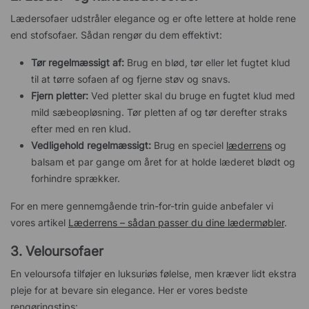
Lædersofaer udstråler elegance og er ofte lettere at holde rene
end stofsofaer. Sådan rengør du dem effektivt:
Tør regelmæssigt af:
Brug en blød, tør eller let fugtet klud
til at tørre sofaen af og fjerne støv og snavs.
Fjern pletter:
Ved pletter skal du bruge en fugtet klud med
mild sæbeopløsning. Tør pletten af og tør derefter straks
efter med en ren klud.
Vedligehold regelmæssigt:
Brug en speciel
læderrens
og
balsam et par gange om året for at holde læderet blødt og
forhindre sprækker.
For en mere gennemgående trin-for-trin guide anbefaler vi
vores artikel
Læderrens – sådan passer du dine lædermøbler
.
3. Veloursofaer
En veloursofa tilføjer en luksuriøs følelse, men kræver lidt ekstra
pleje for at bevare sin elegance. Her er vores bedste
rengøringstips: