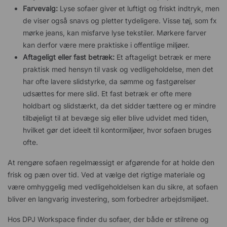
Farvevalg:
Lyse sofaer giver et luftigt og friskt indtryk, men
de viser også snavs og pletter tydeligere. Visse tøj, som fx
mørke jeans, kan misfarve lyse tekstiler. Mørkere farver
kan derfor være mere praktiske i offentlige miljøer.
Aftageligt eller fast betræk:
Et aftageligt betræk er mere
praktisk med hensyn til vask og vedligeholdelse, men det
har ofte lavere slidstyrke, da sømme og fastgørelser
udsættes for mere slid. Et fast betræk er ofte mere
holdbart og slidstærkt, da det sidder tættere og er mindre
tilbøjeligt til at bevæge sig eller blive udvidet med tiden,
hvilket gør det ideelt til kontormiljøer, hvor sofaen bruges
ofte.
At rengøre sofaen regelmæssigt er afgørende for at holde den
frisk og pæn over tid. Ved at vælge det rigtige materiale og
være omhyggelig med vedligeholdelsen kan du sikre, at sofaen
bliver en langvarig investering, som forbedrer arbejdsmiljøet.
Hos DPJ Workspace finder du sofaer, der både er stilrene og