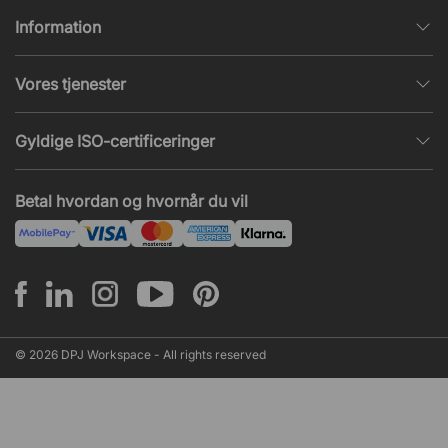
Information
Databeskyttelsespolitik
Vores tjenester
Salgs- & Leveringsbetingelser
Indretningshjælp
Populære sider
Gyldige ISO-certificeringer
Kontormøbler tilbud
Nieuws en artikelen
ISO 9001
Akustik og lydproblemer
Betal hvordan og hvornår du vil
ISO 14001
Montering
ISO 45001
© 2026 DPJ Workspace - All rights reserved