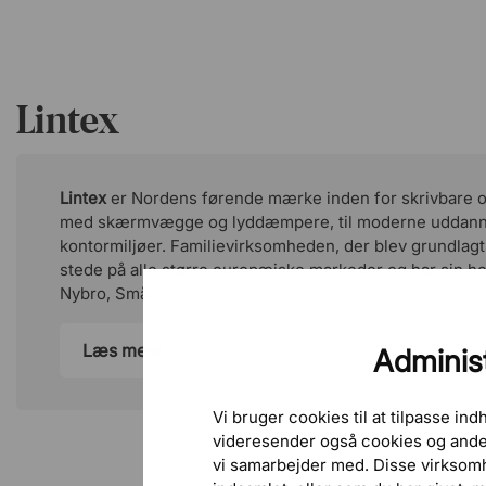
Lintex
Pure 130
Soft 150
Shy 120
Lintex
er Nordens førende mærke inden for skrivbare ov
med skærmvægge og lyddæmpere, til moderne uddann
kontormiljøer. Familievirksomheden, der blev grundlagt i 
stede på alle større europæiske markeder og har sin h
Nybro, Småland.
Fair 550
Frank 540
Lively 460
Læs mere
Administ
Vi bruger cookies til at tilpasse in
videresender også cookies og anden
vi samarbejder med. Disse virksom
Crisp 350