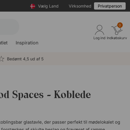
Vælg Land
Virksomhed
Privatperson
0
Log ind
Indkøbskurv
tlet
Inspiration
Bedømt 4,5 ud af 5
od Spaces - Koblede
ingsbar glastavle, der passer perfekt til mødelokalet og
 forstærkes af skjulte beslag og fraværet af ramme.