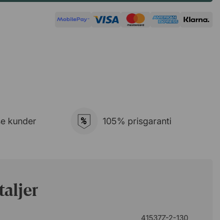
%
se kunder
105% prisgaranti
aljer
41537Z-2-130