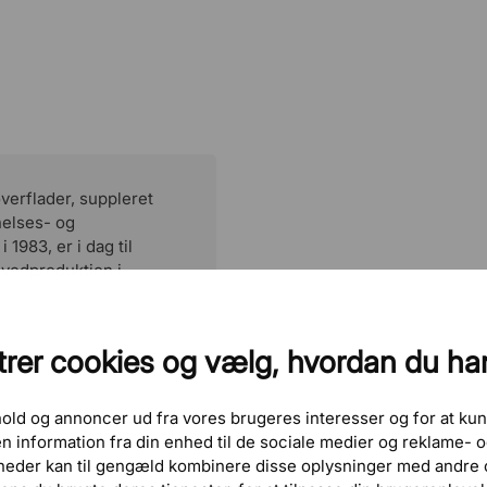
Cozy 450
erflader, suppleret
elses- og
1983, er i dag til
ovedproduktion i
Naive 640
rer cookies og vælg, hvordan du ha
dhold og annoncer ud fra vores brugeres interesser og for at kun
 information fra din enhed til de sociale medier og reklame-
heder kan til gengæld kombinere disse oplysninger med andre o