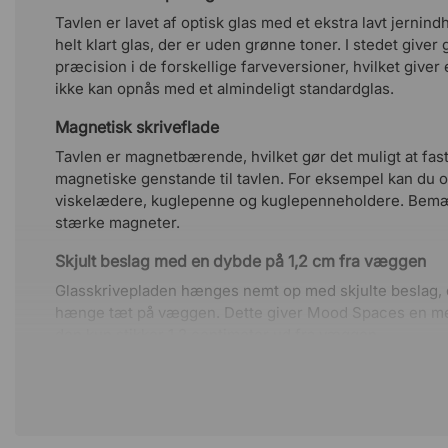
Tavlen er lavet af optisk glas med et ekstra lavt jernindh
helt klart glas, der er uden grønne toner. I stedet giver
præcision i de forskellige farveversioner, hvilket give
ikke kan opnås med et almindeligt standardglas.
Magnetisk skriveflade
Tavlen er magnetbærende, hvilket gør det muligt at fast
magnetiske genstande til tavlen. For eksempel kan du o
viskelædere, kuglepenne og kuglepenneholdere. Bem
stærke magneter.
Skjult beslag med en dybde på 1,2 cm fra væggen
Glasskrivepladen hænges nemt op med skjulte beslag, d
hænge tæt på væggen. Dette giver Mood Spaces en mege
den kun stikker 1,2 centimeter ud fra væggen.
For at undgå skader under transporten leveres glasskri
stabil trækonstruktion.
Farver