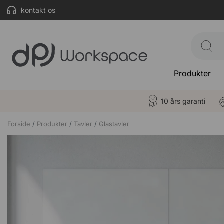
kontakt os
Produkter
10 års garanti
Forside
Produkter
Tavler
Glastavler