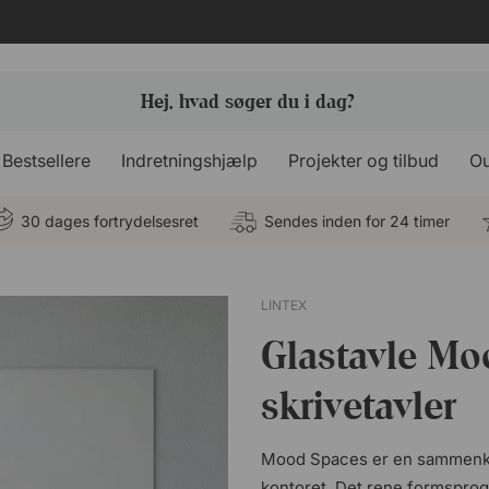
Bestsellere
Indretningshjælp
Projekter og tilbud
Ou
30 dages fortrydelsesret
Sendes inden for 24 timer
LINTEX
Glastavle Mo
skrivetavler
Mood Spaces er en sammenkobl
kontoret. Det rene formsprog