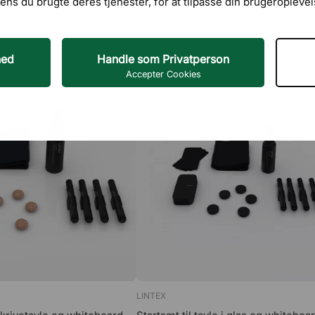
ens du brugte deres tjenester, for at tilpasse din brugeroplevel
hed
Handle som Privatperson
Accepter Cookies
LINTEX