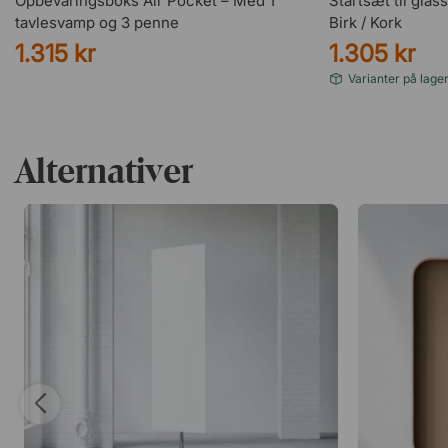
Opbevaringsboks Air Pocket – Med 1
Startsæt til glas
tavlesvamp og 3 penne
Birk / Kork
1.315 kr
1.305 kr
Varianter på lage
Alternativer