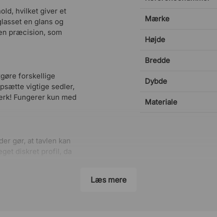
old, hvilket giver et
Mærke
 glasset en glans og
r en præcision, som
Højde
Bredde
gøre forskellige
Dybde
psætte vigtige sedler,
ærk! Fungerer kun med
Materiale
er gør, at tavlen kan
t diskret profil, da
Læs mere
vepladen pakket i en