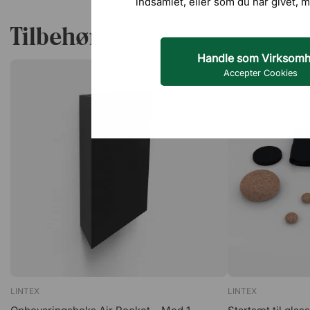
indsamlet, eller som du har givet, m
Tilbehør
Handle som Virksom
Accepter Cookies
LINTEX
LINTEX