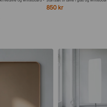
skrivetavle og whiteboard -
Startsæt til tavle i glas og whiteboa
850 kr
r