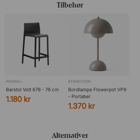
Tilbehør
gør bordet til et møbel, der både er praktisk og visuelt
tiltalende.
PEDRALI
&TRADITION
Barstol Volt 678 - 76 cm
Bordlampe Flowerpot VP9
- Portabel
1.180 kr
1.370 kr
Alternativer