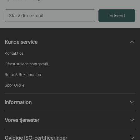
Indsend
Kunde service
Kontakt os
Oftest stillede spørgsmål
Retur & Reklamation
Spor Ordre
Information
Databeskyttelsespolitik
Vores tjenester
Salgs- & Leveringsbetingelser
Indretningshjælp
Populære sider
Gyldige ISO-certificeringer