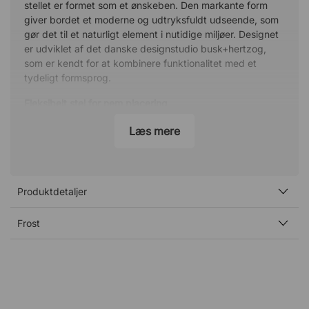
stellet er formet som et ønskeben. Den markante form
giver bordet et moderne og udtryksfuldt udseende, som
gør det til et naturligt element i nutidige miljøer. Designet
er udviklet af det danske designstudio busk+hertzog,
som er kendt for at kombinere funktionalitet med et
tydeligt formsprog.
Fleksibelt stel for nem placering
Bordets ben er placeret lidt til siden, hvilket giver større
Læs mere
fleksibilitet ved indretning. Konstruktionen gør det muligt
at placere bordet tæt på andre møbler uden, at benene
er i vejen. Det skaber en praktisk løsning i miljøer, hvor
man ønsker en effektiv indretning og optimal udnyttelse
af pladsen.
Produktdetaljer
Velegnet til moderne arbejdsmiljøer
Frost
Wishbone er et oplagt valg til moderne kontorer,
loungeområder eller mødezoner, hvor man ønsker at
skabe en mere dynamisk og social atmosfære. Bordets
højde gør det ideelt til spontane møder, korte samtaler
eller som et naturligt samlingspunkt i åbne
kontorlandskaber. Kombinationen af funktion og design