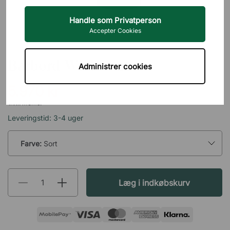
Handle som Privatperson
Accepter Cookies
FROST
Barbord Wishbone
Administrer cookies
5.970 kr
inkl. moms.
Leveringstid: 3-4 uger
Farve:
Sort
Læg i indkøbskurv