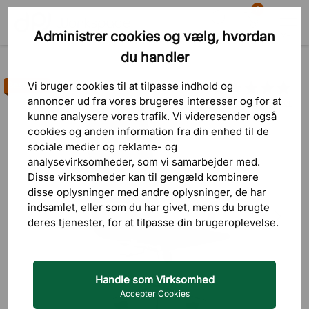
0
Administrer cookies og vælg, hvordan
Søg
Indkøbskurv
Menu
du handler
Produkter
Siddemøbler
Konferencestole & Mødestole
Vi bruger cookies til at tilpasse indhold og
Bestseller
annoncer ud fra vores brugeres interesser og for at
26 bedømmelser
kunne analysere vores trafik. Vi videresender også
cookies og anden information fra din enhed til de
sociale medier og reklame- og
analysevirksomheder, som vi samarbejder med.
Disse virksomheder kan til gengæld kombinere
disse oplysninger med andre oplysninger, de har
indsamlet, eller som du har givet, mens du brugte
deres tjenester, for at tilpasse din brugeroplevelse.
Handle som Virksomhed
Accepter Cookies