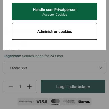
Se i AR
Handle som Privatperson
Se i 3D
Accepter Cookies
DIREKT INTERIÖR
Kontorstol Nevo
Administrer cookies
1.690 kr
inkl. moms.
Lagervare:
Sendes inden for 24 timer
Farve:
Sort
Læg i indkøbskurv