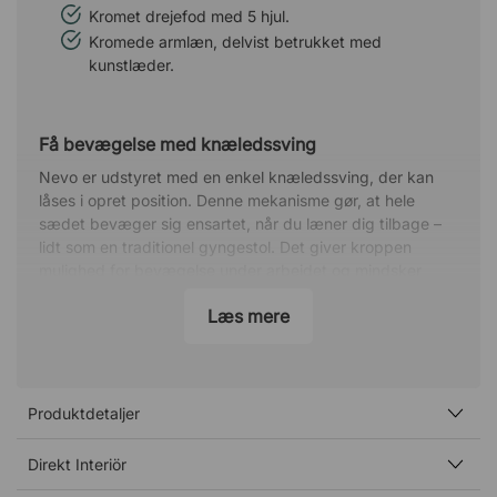
Kromet drejefod med 5 hjul.
Kromede armlæn, delvist betrukket med
kunstlæder.
Få bevægelse med knæledssving
Nevo er udstyret med en enkel knæledssving, der kan
låses i opret position. Denne mekanisme gør, at hele
sædet bevæger sig ensartet, når du læner dig tilbage –
lidt som en traditionel gyngestol. Det giver kroppen
mulighed for bevægelse under arbejdet og mindsker
risikoen for spændinger forårsaget af statisk siddestilling.
Læs mere
Aktivér, lås og juster nemt
Du aktiverer stolens gyngefunktion ved at trække i
håndtaget under sædet på stolens højre side og låser
Produktdetaljer
den i opret position ved at trykke håndtaget ind igen. For
at justere gynge­modstanden drejer du på knappen
placeret forrest under sædet.
Direkt Interiör