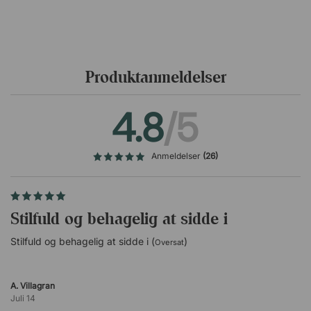
Kombiner stil og funktion
Kontorstolen har et elegant design med sæde i sort eller
brunt kunstlæder. De kromede detaljer skaber en flot
kontrast til læderet og giver stolen et sofistikeret udtryk.
Sammen med de enkle funktioner gør det Nevo til et
Produktanmeldelser
oplagt valg til både hjemmekontoret og mødelokalet.
4.8
/5
Anmeldelser
(26)
Stilfuld og behagelig at sidde i
Stilfuld og behagelig at sidde i (
)
Oversat
A. Villagran
Juli 14