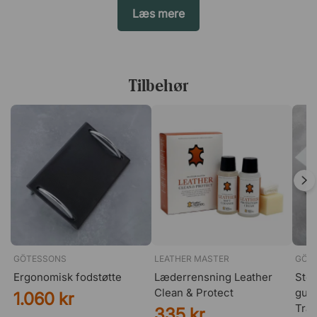
Læs mere
Tilbehør
GÖTESSONS
LEATHER MASTER
GÖT
Ergonomisk fodstøtte
Læderrensning Leather
Stol
Clean & Protect
gulv
1.060 kr
Tra
335 kr