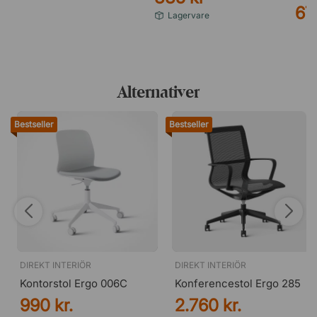
67
Lagervare
Alternativer
Bestseller
Bestseller
DIREKT INTERIÖR
DIREKT INTERIÖR
Kontorstol Ergo 006C
Konferencestol Ergo 285
990 kr.
2.760 kr.