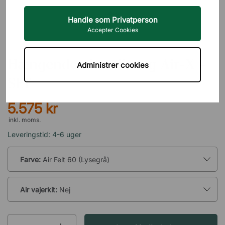
Handle som Privatperson
Accepter Cookies
ABSTRACTA
Hængende akustikvæg Air-X -
Administrer cookies
SET
5.575 kr
inkl. moms.
Leveringstid: 4-6 uger
Farve:
Air Felt 60 (Lysegrå)
Air vajerkit:
Nej