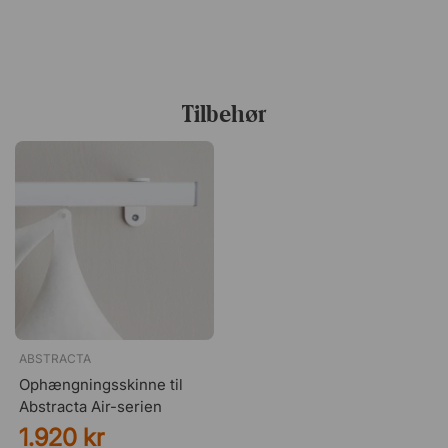
steder, hvor lydabsorbenter er nødvendige for at skabe
en roligere atmosfære uden at påvirke rummets åbne
følelse.
Tilbehør
ABSTRACTA
Ophængningsskinne til
Abstracta Air-serien
1.920 kr