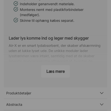
Indeholder genanvendt materiale.
Monteres nemt med plastikforbindelser
(medfølger).
Skinne til ophæng købes separat.
Lader lys komme ind og leger med skygger
Air-X er en smart lydabsorbent, der skaber afskærmning
uden at lukke lyset ude. De unikke moduler lader
lysstrømmen være intakt, samtidig med at de skaber
legende skyggeomønstre afhængigt af, hvordan de
monteres. Muligheden for at placere dem i forskellige
Læs mere
retninger gør, at hver installation bliver unik og kan
tilpasses rummets behov.
Reducer støj og få et jævnt lydniveau
Produktdetaljer
Trods sit luftige design er Air-X en kraftfuld løsning. Det
pressede filt absorberer lydbølger, samtidig med at
modulernes form spreder og balancerer lydniveauet i
Abstracta
rummet. Perfekt til kontorer, loungemiljøer og andre