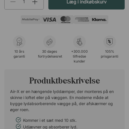
Læg i indkøbskurv
%
10 års
30 dages
+300.000
105%
garanti
fortrydelsesret
tilfredse
prisgaranti
kunder
Produktbeskrivelse
Air-X er en hængende lyddæmper, der monteres på en
skinne i loftet eller på væggen. En moderne måde at
bygge lydabsorberende vægge på, der afskærmer og
øger roen.
Kommer i et sæt med 10 stk.
Udjævner og absorberer lyd.