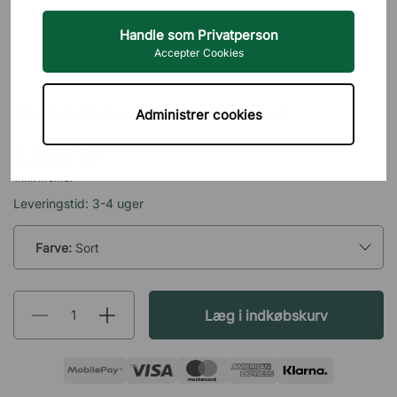
Handle som Privatperson
Accepter Cookies
NARBUTAS
Plantekasse Nova Wood
Administrer cookies
1.385 kr
inkl. moms.
Leveringstid: 3-4 uger
Farve:
Sort
Læg i indkøbskurv