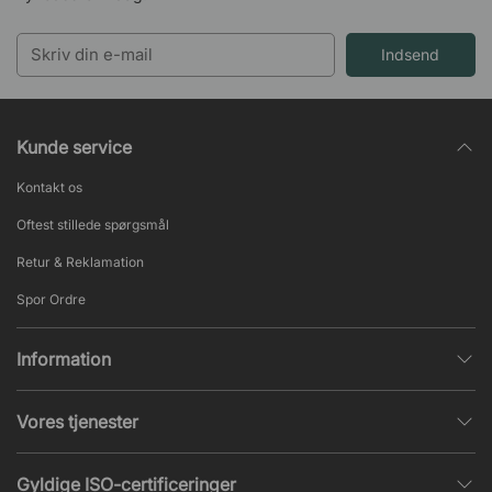
Indsend
Kunde service
Kontakt os
Oftest stillede spørgsmål
Retur & Reklamation
Spor Ordre
Information
Databeskyttelsespolitik
Vores tjenester
Salgs- & Leveringsbetingelser
Indretningshjælp
Populære sider
Gyldige ISO-certificeringer