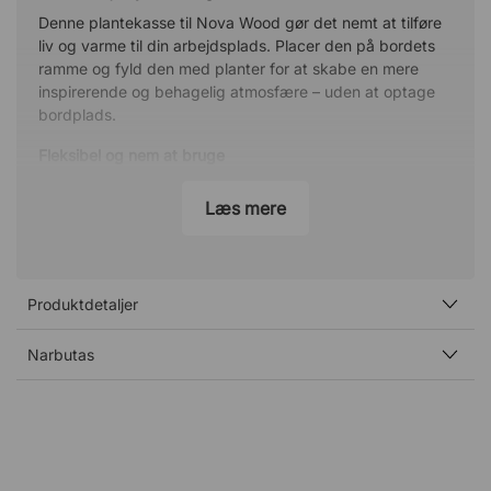
Denne plantekasse til Nova Wood gør det nemt at tilføre
liv og varme til din arbejdsplads. Placer den på bordets
ramme og fyld den med planter for at skabe en mere
inspirerende og behagelig atmosfære – uden at optage
bordplads.
Fleksibel og nem at bruge
Plantekassen fastgøres nemt på oversiden af bordets
Læs mere
ramme og kan uden værktøj tages af eller flyttes efter
behov. Perfekt, når du hurtigt vil ændre din arbejdsplads.
Robust konstruktion til hverdagen
Produktdetaljer
Fremstillet i pulverlakeret metal får plantekassen en
slidstærk overflade, der tåler daglig brug. Den stabile
Narbutas
konstruktion kan bære op til 10 kg og giver en sikker
løsning til både planter og dekoration.