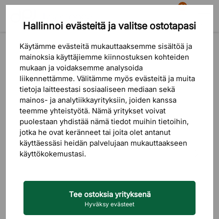
81
Hallinnoi evästeitä ja valitse ostotapasi
Etsi
Ostoskori
Valikko
Tuotteet
Istuinkalusteet
Baarituolit
Käytämme evästeitä mukauttaaksemme sisältöä ja
mainoksia käyttäjiemme kiinnostuksen kohteiden
mukaan ja voidaksemme analysoida
liikennettämme. Välitämme myös evästeitä ja muita
tietoja laitteestasi sosiaaliseen mediaan sekä
mainos- ja analytiikkayrityksiin, joiden kanssa
teemme yhteistyötä. Nämä yritykset voivat
puolestaan ​​yhdistää nämä tiedot muihin tietoihin,
jotka he ovat keränneet tai joita olet antanut
käyttäessäsi heidän palvelujaan mukauttaakseen
käyttökokemustasi.
Tee ostoksia yrityksenä
Hyväksy evästeet