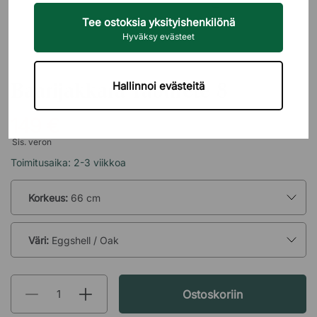
Tee ostoksia yksityishenkilönä
Hyväksy evästeet
HAY
Baarijakkara Taburete 8
Hallinnoi evästeitä
149 €
Sis. veron
Toimitusaika: 2-3 viikkoa
Korkeus:
66 cm
Väri:
Eggshell / Oak
Ostoskoriin