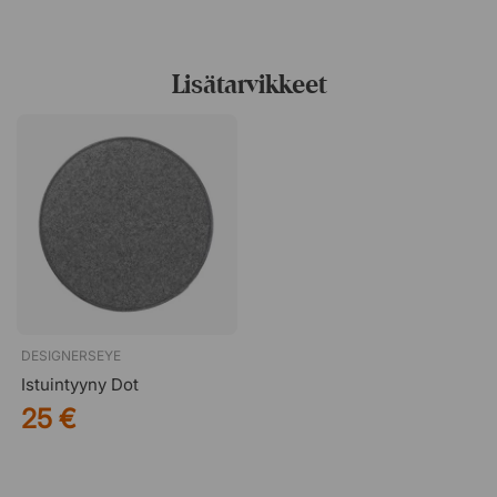
muotoilutyylinsä on tehnyt hänestä halutun
yhteistyökumppanin suurille brändeille. Morron
estetiikkaa leimaa pelkistetty minimalismi, jossa
Lisätarvikkeet
toiminnallisuus ja selkeät linjat ovat keskiössä. Samalla
hänen töissään on leikkisyyttä ja keveyttä, mikä tekee
niistä sekä käytännöllisiä että visuaalisesti miellyttäviä.
DESIGNERSEYE
Istuintyyny Dot
25 €