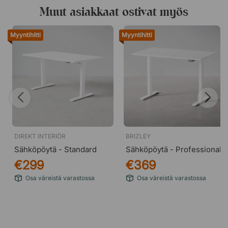
Muut asiakkaat ostivat myös
Myyntihitti
Myyntihitti
DIREKT INTERIÖR
BRIZLEY
Sähköpöytä - Standard
Sähköpöytä - Professional
€299
€369
Osa väreistä varastossa
Osa väreistä varastossa