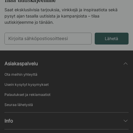
Tilaa uutiskirjeemme
Saat eksklusiivisia tarjouksia, vinkkejä ja inspiraatiota sekä
pysyt ajan tasalla uutisista ja kampanjoista – tilaa
uutiskirjeemme jo tänään.
Lähetä
Asiakaspalvelu
Ota meihin yhteyttä
Usein kysytyt kysymykset
Palautukset ja reklamaatiot
Seuraa lähetystä
Info
Henkilötietojen käsittely