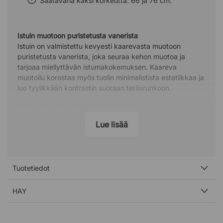
Saatavana kaksi korkeutta: 66 ja 76 cm.
Istuin muotoon puristetusta vanerista
Istuin on valmistettu kevyesti kaarevasta muotoon
puristetusta vanerista, joka seuraa kehon muotoa ja
tarjoaa miellyttävän istumakokemuksen. Kaareva
muotoilu korostaa myös tuolin minimalistista estetiikkaa ja
luo tyylikkään kontrastin suoraan teräsrunkoon.
Vakaa rakenne päivittäiseen käyttöön
Tukeva teräsrunko tekee baarijakkarasta vakaan ja
Lue lisää
kestävän, minkä ansiosta se soveltuu hyvin julkisiin
tiloihin, joissa kalusteita käytetään paljon. Integroitu
jalkatuki tarjoaa lisäksi jaloille miellyttävän tuen ja lisää
mukavuutta pidempään istuttaessa.
Tuotetiedot
Muotoilijasta – Marc Morro
Marc Morro (s. 1983) on espanjalainen
HAY
huonekalusuunnittelija Mallorcalta, joka asuu nykyisin
Barcelonassa. Hänen työnsä kattaa sekä yksityisiä että
kaupallisia projekteja, ja hänen selkeä ja rehellinen