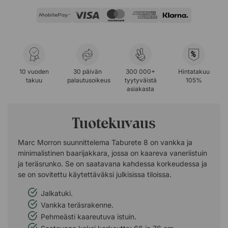
%
10 vuoden
30 päivän
300 000+
Hintatakuu
takuu
palautusoikeus
tyytyväistä
105%
asiakasta
Tuotekuvaus
Marc Morron suunnittelema Taburete 8 on vankka ja
minimalistinen baarijakkara, jossa on kaareva vaneriistuin
ja teräsrunko. Se on saatavana kahdessa korkeudessa ja
se on sovitettu käytettäväksi julkisissa tiloissa.
Jalkatuki.
Vankka teräsrakenne.
Pehmeästi kaareutuva istuin.