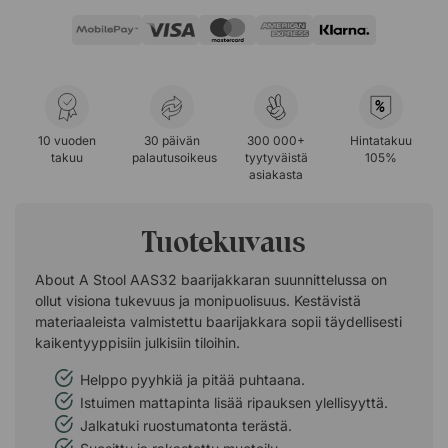
%
10 vuoden
30 päivän
300 000+
Hintatakuu
takuu
palautusoikeus
tyytyväistä
105%
asiakasta
Tuotekuvaus
About A Stool AAS32 baarijakkaran suunnittelussa on
ollut visiona tukevuus ja monipuolisuus. Kestävistä
materiaaleista valmistettu baarijakkara sopii täydellisesti
kaikentyyppisiin julkisiin tiloihin.
Helppo pyyhkiä ja pitää puhtaana.
Istuimen mattapinta lisää ripauksen ylellisyyttä.
Jalkatuki ruostumatonta terästä.