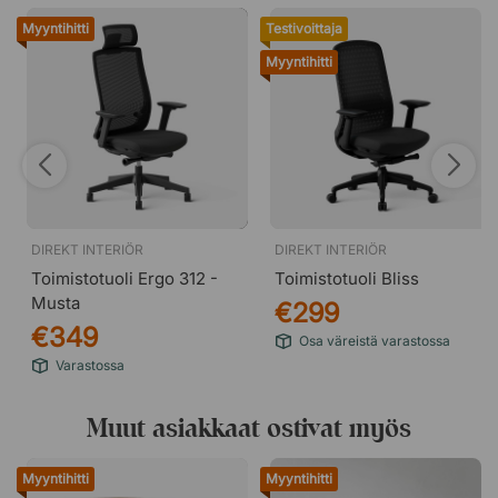
Myyntihitti
Testivoittaja
Myyntihitti
DIREKT INTERIÖR
DIREKT INTERIÖR
Toimistotuoli Ergo 312 -
Toimistotuoli Bliss
Musta
€299
€349
Osa väreistä varastossa
Varastossa
Muut asiakkaat ostivat myös
Myyntihitti
Myyntihitti