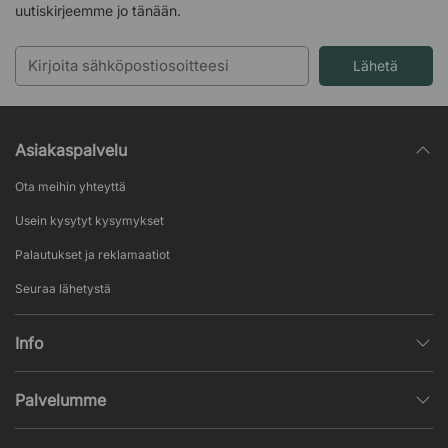
uutiskirjeemme jo tänään.
Lähetä
Asiakaspalvelu
Ota meihin yhteyttä
Usein kysytyt kysymykset
Palautukset ja reklamaatiot
Seuraa lähetystä
Info
Henkilötietojen käsittely
Palvelumme
Myyntiehdot
Sisustussuunnittelu
Suosittuja sivuja