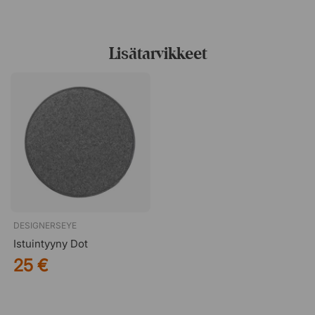
vaikutteita pohjoismaisesta perinteestä, jossa on selkeät
linjat ja yksinkertaiset siluetit. Oman studionsa ohella hän
johtaa myös designstudiota Welling / Ludvik yhdessä
Lisätarvikkeet
islantilaisen suunnittelijan Gudmundur Ludvikin kanssa.
DESIGNERSEYE
Istuintyyny Dot
25 €