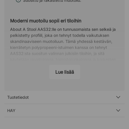
Suosittu ja rakastettu muotoilu.
Moderni muotoilu sopii eri tiloihin
About A Stool AAS32:lle on tunnusomaista sen selkeä ja
pelkistetty profiili, joka on tehnyt todella vaikutuksen
skandinaaviseen muotoiluun. Tämä yhdessä kestävän,
kierrätetyn polypropeeni-istuimen kanssa on tehnyt
AAS32:sta suositun valinnan julkisiin tiloihin, ja sitä
käytetään ravintoloissa, toimistoruokaloissa ja korkeiden
projekti- ja baaripöytien kanssa.
Lue lisää
Tietoja suunnittelijasta – Hee Welling
Palkittu huonekalusuunnittelija Hee Welling syntyi vuonna
1974 ja varttui Tanskan maaseudulla. Welling opiskeli
Taideteollisessa korkeakoulussa Helsingissä ja suoritti
Tuotetiedot
huonekalusuunnittelun maisterintutkinnon Tanskan
kuninkaallisesta taideakatemiasta. Vuonna 2003 hän
HAY
avasi studionsa Kööpenhaminassa ja työskentelee
nykyään huonekalujen, sisustuksen, valaistuksen ja
teollisen muotoilun parissa. Hänen työnsä ovat saaneet