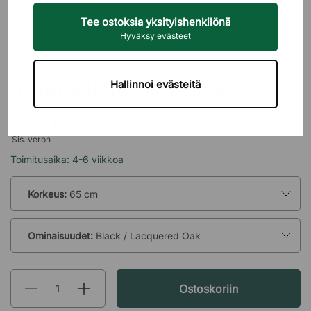
Tee ostoksia yksityishenkilönä
Hyväksy evästeet
HAY
Baarituoli About A Stool AAS32
Hallinnoi evästeitä
309 €
Sis. veron
Toimitusaika: 4-6 viikkoa
Korkeus:
65 cm
Ominaisuudet:
Black / Lacquered Oak
Ostoskoriin