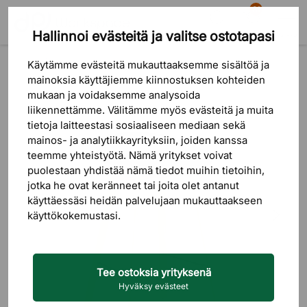
81
Hallinnoi evästeitä ja valitse ostotapasi
Etsi
Ostoskori
Valikko
Tuotteet
Istuinkalusteet
Baarituolit
Käytämme evästeitä mukauttaaksemme sisältöä ja
mainoksia käyttäjiemme kiinnostuksen kohteiden
mukaan ja voidaksemme analysoida
liikennettämme. Välitämme myös evästeitä ja muita
tietoja laitteestasi sosiaaliseen mediaan sekä
mainos- ja analytiikkayrityksiin, joiden kanssa
teemme yhteistyötä. Nämä yritykset voivat
puolestaan ​​yhdistää nämä tiedot muihin tietoihin,
jotka he ovat keränneet tai joita olet antanut
käyttäessäsi heidän palvelujaan mukauttaakseen
käyttökokemustasi.
Tee ostoksia yrityksenä
Hyväksy evästeet