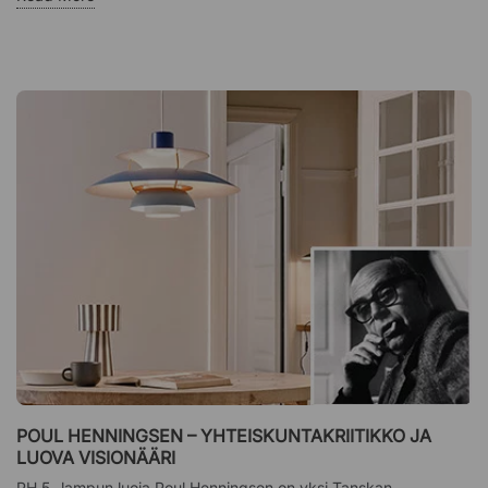
POUL HENNINGSEN – YHTEISKUNTAKRIITIKKO JA
LUOVA VISIONÄÄRI
PH 5 -lampun luoja Poul Henningsen on yksi Tanskan