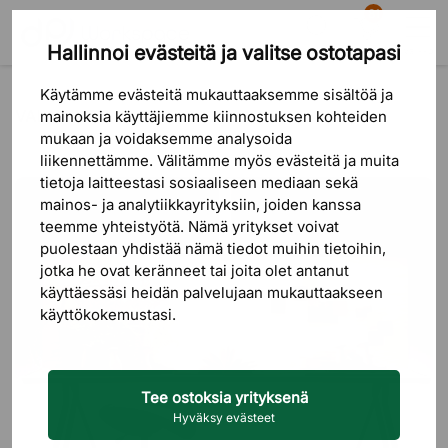
81
Hallinnoi evästeitä ja valitse ostotapasi
Etsi
Ostoskori
Valikko
Blogi
Valaisimet
Käytämme evästeitä mukauttaaksemme sisältöä ja
VALAISIMET
mainoksia käyttäjiemme kiinnostuksen kohteiden
mukaan ja voidaksemme analysoida
liikennettämme. Välitämme myös evästeitä ja muita
tietoja laitteestasi sosiaaliseen mediaan sekä
mainos- ja analytiikkayrityksiin, joiden kanssa
teemme yhteistyötä. Nämä yritykset voivat
puolestaan ​​yhdistää nämä tiedot muihin tietoihin,
jotka he ovat keränneet tai joita olet antanut
käyttäessäsi heidän palvelujaan mukauttaakseen
käyttökokemustasi.
Tee ostoksia yrityksenä
Hyväksy evästeet