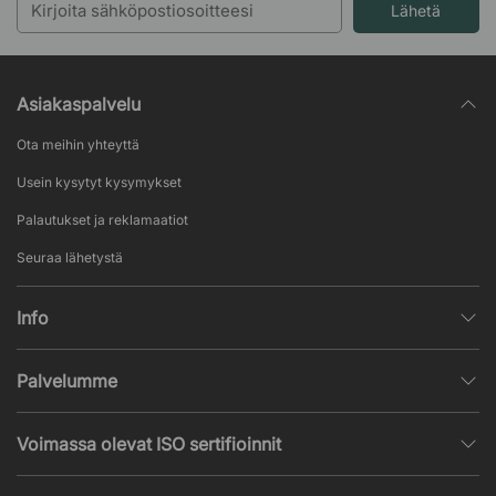
Lähetä
Asiakaspalvelu
Ota meihin yhteyttä
Usein kysytyt kysymykset
Palautukset ja reklamaatiot
Seuraa lähetystä
Info
Henkilötietojen käsittely
Palvelumme
Myyntiehdot
Sisustussuunnittelu
Suosittuja sivuja
Voimassa olevat ISO sertifioinnit
Toimistokalustetarjous
Uutisia ja artikkeleita
ISO 9001