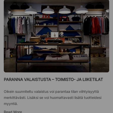
PARANNA VALAISTUSTA – TOIMISTO- JA LIIKETILAT
Oikein suunniteltu valaistus voi parantaa tilan viihtyisyyttä
merkittävästi. Lisäksi se voi huomattavasti lisätä tuotteidesi
myyntiä.
Read More